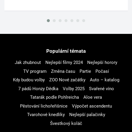
Populární témata
Jak zhubnout
Nejlepší filmy 2024
Nejlepší horory
TV program
Změna času
Partie
Počasí
Kdy budou volby
ZOO Nové začátky
Auto – katalog
7 pádů Honzy Dědka
Volby 2025
Svařené víno
Tatarák podle Pohlreicha
Aloe vera
Pěstování lichořeřišnice
Výpočet ascendentu
Tvarohové knedlíky
Nejlepší palačinky
Švestkový koláč