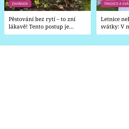
ZAHRADA
TRADICE A SVÁ
Pěstování bez rytí – to zní
Letnice ne
lákavě! Tento postup je
svátky: V n
vhodný jen pro některé
pondělí z
zahrady