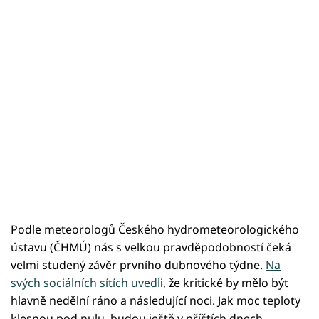
Podle meteorologů Českého hydrometeorologického
ústavu (ČHMÚ) nás s velkou pravděpodobností čeká
velmi studený závěr prvního dubnového týdne.
Na
svých sociálních sítích uvedl
i, že kritické by mělo být
hlavně nedělní ráno a následující noci. Jak moc teploty
klesnou pod nulu, budou ještě v příštích dnech