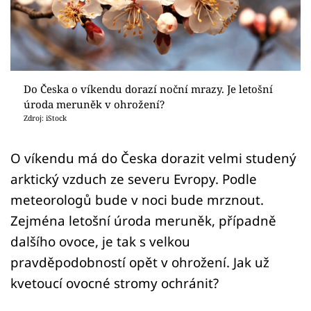
Sledujte prima+
Přihlášení
Do Česka o víkendu dorazí noční mrazy. Je letošní
Sledujte nás
úroda meruněk v ohrožení?
Zdroj: iStock
O víkendu má do Česka dorazit velmi studený
arktický vzduch ze severu Evropy. Podle
meteorologů bude v noci bude mrznout.
Zejména letošní úroda meruněk, případně
dalšího ovoce, je tak s velkou
pravděpodobností opět v ohrožení. Jak už
kvetoucí ovocné stromy ochránit?