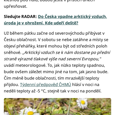
upřesňovat.
Sledujte RADAR:
Do Česka vpadne arktický vzduch,
úroda je v ohrožení. Kde udeří deště?
Už během pátku začne od severovýchodu přibývat v
Česku oblačnost. V sobotu se nebe zatáhne a místy se
objeví přeháňky, které mohou být od středních poloh
sněhové. „
Arktický vzduch se k nám dostane po přední
straně výrazné tlakové výše nad severní Evropou,"
uvádí meteorologové. To, jak nízko teploty spadnou,
bude ovšem záležet mimo jiné na tom, jak jasno bude.
Čím méně bude oblačnosti, tím mrazivější teploty
přijdou.
Týdenní předpověď ČHMÚ
hlásí v noci na
neděli teploty až -5 °C, stejně tak v noci na pondělí.