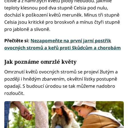
citlivé a z namrzlých květů plody nebudou. Jakmile
teploty klesnou pod dva stupně Celsia pod nulu,
dochází k poškození květů meruněk. Mínus tři stupně
Celsia jsou kritické pro broskvoň a mínus čtyři stupně
pro jabloně a slivoně.
Přečtěte si:
Nezapomeňte na první jarní postřik
ovocných stromů a keřů proti škůdcům a chorobám
Jak poznáme omrzlé květy
Omrznutí květů ovocných stromů se projeví žlutým a
později i hnědým zbarvením, okvětní lístky postupně
opadají. S budoucí úrodou se tak můžeme nadobro
rozloučit.