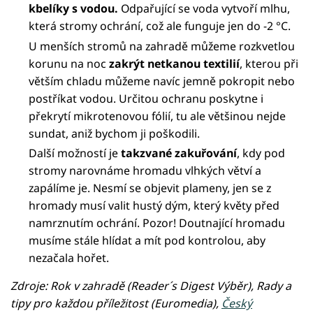
kbelíky s vodou.
Odpařující se voda vytvoří mlhu,
která stromy ochrání, což ale funguje jen do -2 °C.
U menších stromů na zahradě můžeme rozkvetlou
korunu na noc
zakrýt netkanou textilií
, kterou při
větším chladu můžeme navíc jemně pokropit nebo
postříkat vodou. Určitou ochranu poskytne i
překrytí mikrotenovou fólií, tu ale většinou nejde
sundat, aniž bychom ji poškodili.
Další možností je
takzvané zakuřování
, kdy pod
stromy narovnáme hromadu vlhkých větví a
zapálíme je. Nesmí se objevit plameny, jen se z
hromady musí valit hustý dým, který květy před
namrznutím ochrání. Pozor! Doutnající hromadu
musíme stále hlídat a mít pod kontrolou, aby
nezačala hořet.
Zdroje: Rok v zahradě (Reader´s Digest Výběr), Rady a
tipy pro každou příležitost (Euromedia),
Český