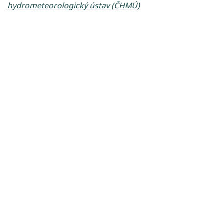
hydrometeorologický ústav (ČHMÚ)