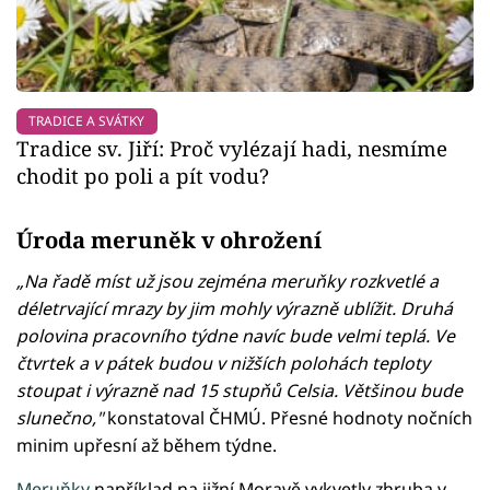
TRADICE A SVÁTKY
Tradice sv. Jiří: Proč vylézají hadi, nesmíme
chodit po poli a pít vodu?
Úroda meruněk v ohrožení
„Na řadě míst už jsou zejména meruňky rozkvetlé a
déletrvající mrazy by jim mohly výrazně ublížit. Druhá
polovina pracovního týdne navíc bude velmi teplá. Ve
čtvrtek a v pátek budou v nižších polohách teploty
stoupat i výrazně nad 15 stupňů Celsia. Většinou bude
slunečno,"
konstatoval ČHMÚ. Přesné hodnoty nočních
minim upřesní až během týdne.
Meruňky
například na jižní Moravě vykvetly zhruba v