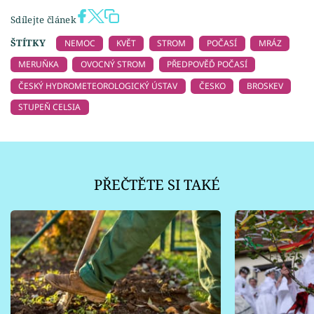
Sdílejte článek
ŠTÍTKY
NEMOC
KVĚT
STROM
POČASÍ
MRÁZ
MERUŇKA
OVOCNÝ STROM
PŘEDPOVĚĎ POČASÍ
ČESKÝ HYDROMETEOROLOGICKÝ ÚSTAV
ČESKO
BROSKEV
STUPEŇ CELSIA
PŘEČTĚTE SI TAKÉ