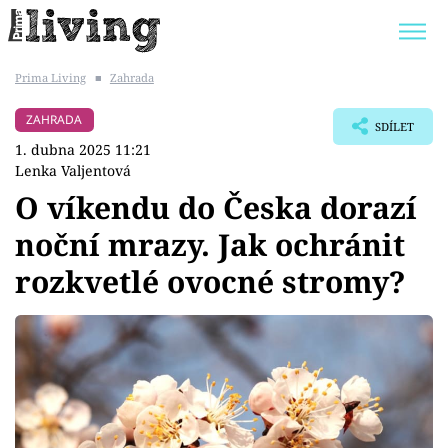
Prima Living
■
Zahrada
Trendy:
JAK UŠETŘIT
POKOJOVÉ KVĚTINY
ZAHRADA
SDÍLET
BYDLENÍ SLAVNÝCH
ZAHRADA
1. dubna 2025 11:21
Lenka Valjentová
O víkendu do Česka dorazí
noční mrazy. Jak ochránit
Témata
rozkvetlé ovocné stromy?
Bydlení
Zahrada
Design