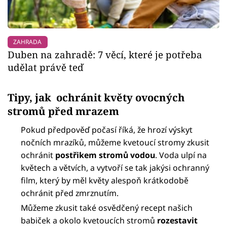
ZAHRADA
Duben na zahradě: 7 věcí, které je potřeba
udělat právě teď
Tipy, jak ochránit květy ovocných
stromů před mrazem
Pokud předpověď počasí říká, že hrozí výskyt
nočních mrazíků, můžeme kvetoucí stromy zkusit
ochránit
postřikem stromů vodou
. Voda ulpí na
květech a větvích, a vytvoří se tak jakýsi ochranný
film, který by měl květy alespoň krátkodobě
ochránit před zmrznutím.
Můžeme zkusit také osvědčený recept našich
babiček a okolo kvetoucích stromů
rozestavit