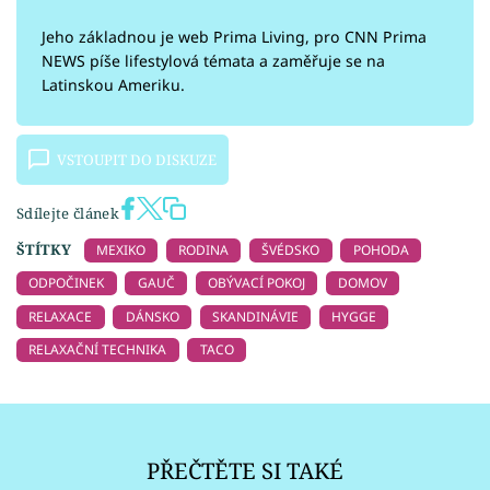
Jeho základnou je web Prima Living, pro CNN Prima
NEWS píše lifestylová témata a zaměřuje se na
Latinskou Ameriku.
VSTOUPIT DO DISKUZE
Sdílejte článek
ŠTÍTKY
MEXIKO
RODINA
ŠVÉDSKO
POHODA
ODPOČINEK
GAUČ
OBÝVACÍ POKOJ
DOMOV
RELAXACE
DÁNSKO
SKANDINÁVIE
HYGGE
RELAXAČNÍ TECHNIKA
TACO
PŘEČTĚTE SI TAKÉ