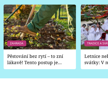
ZAHRADA
TRADICE A SVÁ
Pěstování bez rytí – to zní
Letnice ne
lákavě! Tento postup je
svátky: V n
vhodný jen pro některé
pondělí z
zahrady