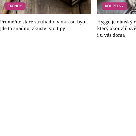
TRENDY
KOUPELNY
Proměňte staré struhadlo v okrasu bytu.
Hygge je dánský r
Jde to snadno, zkuste tyto tipy
který okouzlil sv
i u vás doma