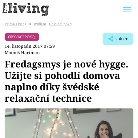
Prima Living
■
Bydlení
Obývací pokoj
Trendy:
JAK UŠETŘIT
POKOJOVÉ KVĚTINY
OBÝVACÍ POKOJ
SDÍLET
BYDLENÍ SLAVNÝCH
ZAHRADA
14. listopadu 2017 07:59
Matouš Hartman
Fredagsmys je nové hygge.
Užijte si pohodlí domova
Témata
naplno díky švédské
Bydlení
relaxační technice
Zahrada
Design