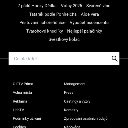
7 pádů Honzy Dědka
Volby 2025
Svařené víno
Tatarák podle Pohlreicha
Aloe vera
Pěstování lichořeřišnice
Výpočet ascendentu
Tvarohové knedlíky
Nejlepší palačinky
Švestkový koláč
O FTV Prima
Management
Volná místa
Press
Reklama
Castingy a výzvy
HbbTV
Kontakty
Podmínky užívání
Zpracování osobních údajů
Cookies
Nápověda