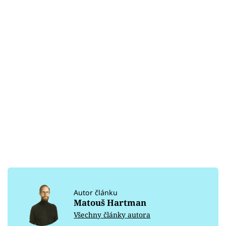
Autor článku
Matouš Hartman
Všechny články autora