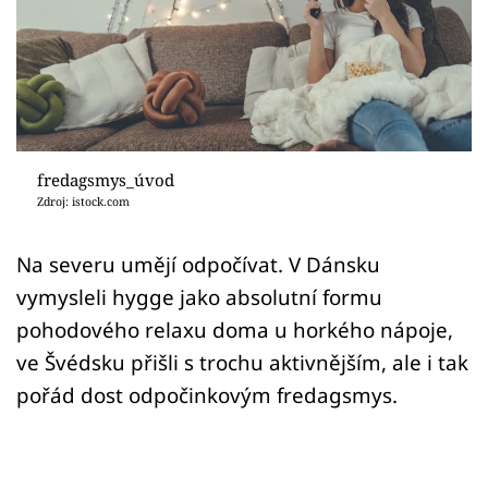
Sledujte prima+
Přihlášení
Sledujte nás
fredagsmys_úvod
Zdroj: istock.com
Na severu umějí odpočívat. V Dánsku
vymysleli hygge jako absolutní formu
pohodového relaxu doma u horkého nápoje,
ve Švédsku přišli s trochu aktivnějším, ale i tak
pořád dost odpočinkovým fredagsmys.