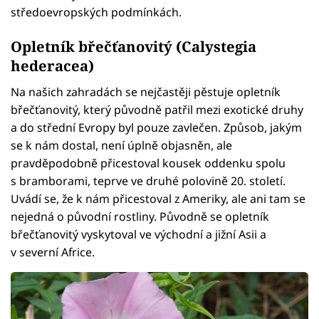
středoevropských podmínkách.
Opletník břečťanovitý (Calystegia
hederacea)
Na našich zahradách se nejčastěji pěstuje opletník
břečťanovitý, který původně patřil mezi exotické druhy
a do střední Evropy byl pouze zavlečen. Způsob, jakým
se k nám dostal, není úplně objasněn, ale
pravděpodobně přicestoval kousek oddenku spolu
s bramborami, teprve ve druhé polovině 20. století.
Uvádí se, že k nám přicestoval z Ameriky, ale ani tam se
nejedná o původní rostliny. Původně se opletník
břečťanovitý vyskytoval ve východní a jižní Asii a
v severní Africe.