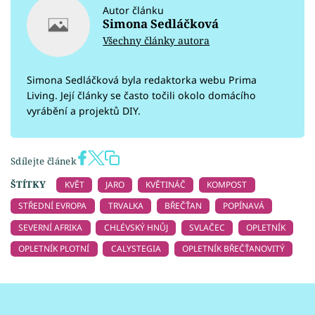
Autor článku
Simona Sedláčková
Všechny články autora
Simona Sedláčková byla redaktorka webu Prima
Living. Její články se často točili okolo domácího
vyrábění a projektů DIY.
Sdílejte článek
ŠTÍTKY
KVĚT
JARO
KVĚTINÁČ
KOMPOST
STŘEDNÍ EVROPA
TRVALKA
BŘEČŤAN
POPÍNAVÁ
SEVERNÍ AFRIKA
CHLÉVSKÝ HNŮJ
SVLAČEC
OPLETNÍK
OPLETNÍK PLOTNÍ
CALYSTEGIA
OPLETNÍK BŘEČŤANOVITÝ