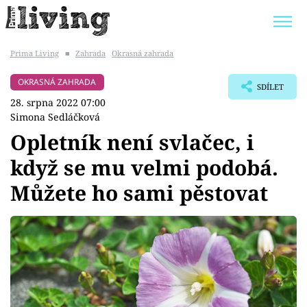
Prima Living
■
Zahrada
Okrasná zahrada
Trendy:
JAK UŠETŘIT
POKOJOVÉ KVĚTINY
OKRASNÁ ZAHRADA
SDÍLET
BYDLENÍ SLAVNÝCH
ZAHRADA
28. srpna 2022 07:00
Simona Sedláčková
Opletník není svlačec, i
když se mu velmi podobá.
Témata
Můžete ho sami pěstovat
Bydlení
Zahrada
Design