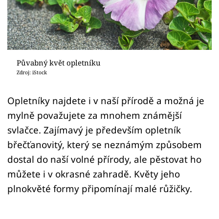
Sledujte prima+
Přihlášení
Půvabný květ opletníku
Sledujte nás
Zdroj: iStock
Opletníky najdete i v naší přírodě a možná je
mylně považujete za mnohem známější
svlačce. Zajímavý je především opletník
břečťanovitý, který se neznámým způsobem
dostal do naší volné přírody, ale pěstovat ho
můžete i v okrasné zahradě. Květy jeho
plnokvěté formy připomínají malé růžičky.