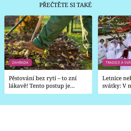
PŘEČTĚTE SI TAKÉ
ZAHRADA
TRADICE A SVÁ
Pěstování bez rytí – to zní
Letnice ne
lákavě! Tento postup je
svátky: V n
vhodný jen pro některé
pondělí z
zahrady