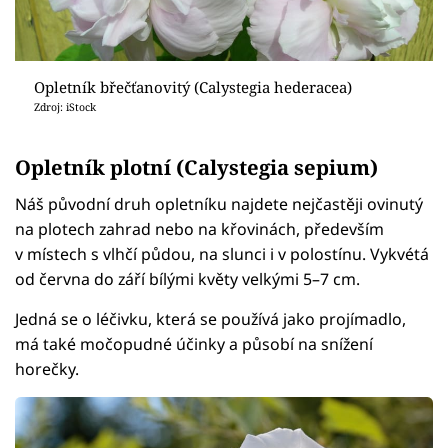
Opletník břečťanovitý (Calystegia hederacea)
Zdroj: iStock
Opletník plotní (Calystegia sepium)
Náš původní druh opletníku najdete nejčastěji ovinutý
na plotech zahrad nebo na křovinách, především
v místech s vlhčí půdou, na slunci i v polostínu. Vykvétá
od června do září bílými květy velkými 5–7 cm.
Jedná se o léčivku, která se používá jako projímadlo,
má také močopudné účinky a působí na snížení
horečky.