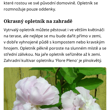
které rostou ve své původní domovině. Opletník se
rozmnožuje pouze oddenky.
Okrasný opletník na zahradě
Vytrvalý opletník můžete pěstovat i ve větším květináči
na terase, ale nejlépe se mu bude dařit přímo v zemi,
v dobře vyhnojené půdě s kompostem nebo kravským
hnojem. Opletník pěkně poroste na slunném místě a se
střední zálivkou. Na jaře opletník seřízněte až k zemi.
Zahradní kultivar opletníku 'Flore Pleno' je plnokvětý.