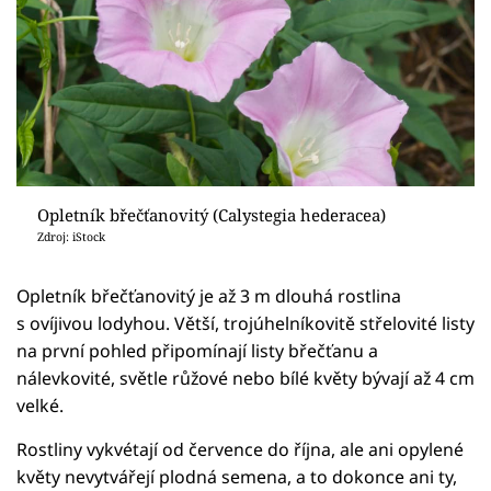
Opletník břečťanovitý (Calystegia hederacea)
Zdroj: iStock
Opletník břečťanovitý je až 3 m dlouhá rostlina
s ovíjivou lodyhou. Větší, trojúhelníkovitě střelovité listy
na první pohled připomínají listy břečťanu a
nálevkovité, světle růžové nebo bílé květy bývají až 4 cm
velké.
Rostliny vykvétají od července do října, ale ani opylené
květy nevytvářejí plodná semena, a to dokonce ani ty,