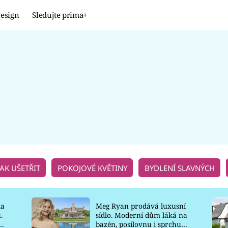
esign
Sledujte prima+
Design
TRENDY
JAK NA TO
PROMĚNY
NAŠE TIPY
JAK UŠETŘIT
POKOJOVÉ KVĚTINY
BYDLENÍ SLAVNÝCH
la
Meg Ryan prodává luxusní
.
sídlo. Moderní dům láká na
o
bazén, posilovnu i sprchu