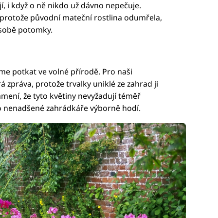
jí, i když o ně nikdo už dávno nepečuje.
protože původní mateční rostlina odumřela,
 sobě potomky.
me potkat ve volné přírodě. Pro naši
 zpráva, protože trvalky uniklé ze zahrad ji
mení, že tyto květiny nevyžadují téměř
ro nenadšené zahrádkáře výborně hodí.