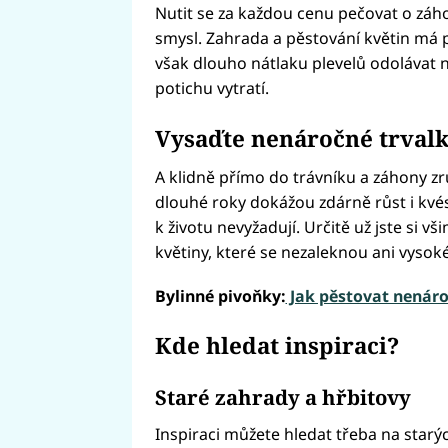
Nutit se za každou cenu pečovat o záho
smysl. Zahrada a pěstování květin má p
však dlouho nátlaku plevelů odolávat 
potichu vytratí.
Vysaďte nenáročné trvalk
A klidně přímo do trávníku a záhony zru
dlouhé roky dokážou zdárně růst i kvés
k životu nevyžadují. Určitě už jste si vš
květiny, které se nezaleknou ani vysoké
Bylinné pivoňky:
Jak pěstovat nenároč
Kde hledat inspiraci?
Staré zahrady a hřbitovy
Inspiraci můžete hledat třeba na starý