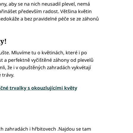
ny, aby se na nich neusadil plevel, nemá
řinášet především radost. Většina květin
nedokáže a bez pravidelné péče se ze záhonů
y!
šte. Mluvíme tu o květinách, které i po
t a perfektně vyčištěné záhony od plevelů
imli, že i v opuštěných zahradách vykvétají
 trávy.
né trvalky s okouzlujícími květy
ch zahradách i hřbitovech .Najdou se tam