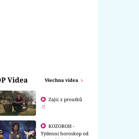
P Videa
Všechna videa
Zajíc z proutků
KOZOROH -
Týdenní horoskop od