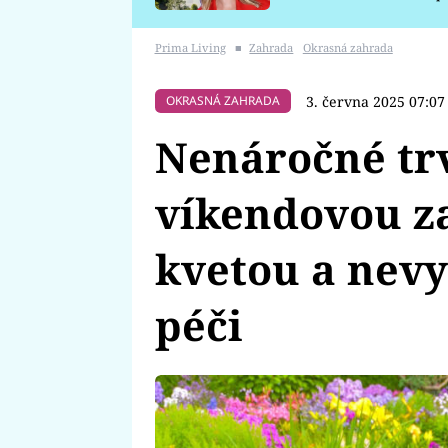
požáru
Prima Living
■
Zahrada
Okrasná zahrada
3. června 2025 07:07
OKRASNÁ ZAHRADA
Nenáročné tr
víkendovou z
kvetou a nevy
péči