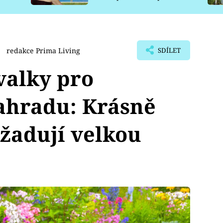
pro psy
redakce Prima Living
SDÍLET
valky pro
ahradu: Krásně
žadují velkou