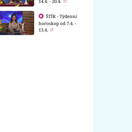
14.4. - 20.4.
ŠTÍR - Týdenní
horoskop od 7.4. -
13.4.