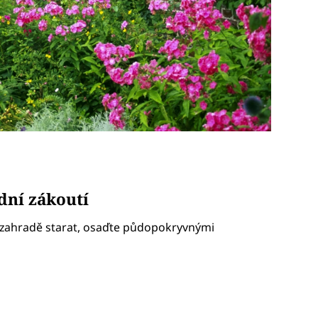
dní zákoutí
a zahradě starat, osaďte půdopokryvnými