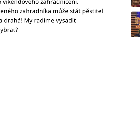
o víkendového zahradničení.
eného zahradníka může stát pěstitel
da drahá! My radíme vysadit
vybrat?