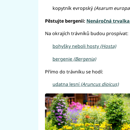
kopytník evropský
(Asarum europ
Pěstujte bergenii:
Nenáročná trvalka 
Na okrajích trávníků budou prospívat:
bohyšky neboli hosty
(Hosta)
bergenie
(Bergenia)
Přímo do trávníku se hodí:
udatna lesní
(Aruncus dioicus)