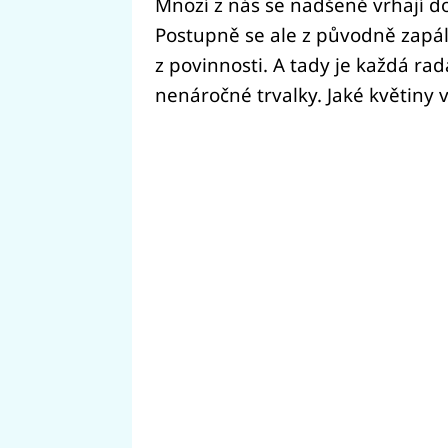
Mnozí z nás se nadšeně vrhají d
Postupně se ale z původně zapál
z povinnosti. A tady je každá ra
nenáročné trvalky. Jaké květiny 