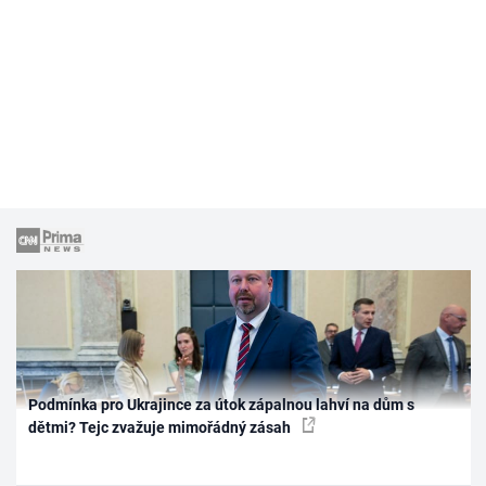
Podmínka pro Ukrajince za útok zápalnou lahví na dům s
dětmi? Tejc zvažuje mimořádný zásah