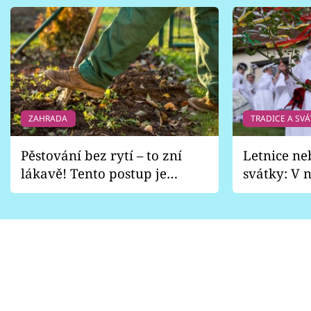
ZAHRADA
TRADICE A SVÁ
Pěstování bez rytí – to zní
Letnice ne
lákavě! Tento postup je
svátky: V n
vhodný jen pro některé
pondělí z
zahrady