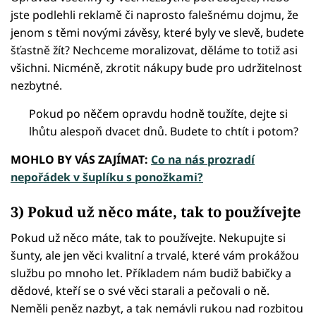
jste podlehli reklamě či naprosto falešnému dojmu, že
jenom s těmi novými závěsy, které byly ve slevě, budete
šťastně žít? Nechceme moralizovat, děláme to totiž asi
všichni. Nicméně, zkrotit nákupy bude pro udržitelnost
nezbytné.
Pokud po něčem opravdu hodně toužíte, dejte si
lhůtu alespoň dvacet dnů. Budete to chtít i potom?
MOHLO BY VÁS ZAJÍMAT:
Co na nás prozradí
nepořádek v šuplíku s ponožkami?
3) Pokud už něco máte, tak to používejte
Pokud už něco máte, tak to používejte. Nekupujte si
šunty, ale jen věci kvalitní a trvalé, které vám prokážou
službu po mnoho let. Příkladem nám budiž babičky a
dědové, kteří se o své věci starali a pečovali o ně.
Neměli peněz nazbyt, a tak nemávli rukou nad rozbitou