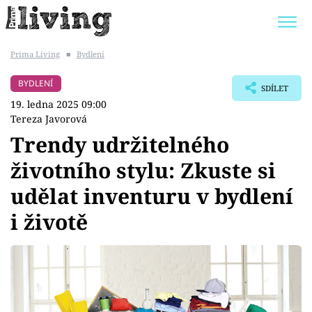
Prima Living
■
Bydlení
Trendy:
JAK UŠETŘIT
POKOJOVÉ KVĚTINY
BYDLENÍ
SDÍLET
BYDLENÍ SLAVNÝCH
ZAHRADA
19. ledna 2025 09:00
Tereza Javorová
Trendy udržitelného
životního stylu: Zkuste si
Témata
udělat inventuru v bydlení
Bydlení
i životě
Zahrada
Design