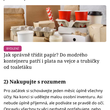
BYDLENÍ
Jak správně třídit papír? Do modrého
kontejneru patří i plata na vejce a trubičky
od toaleťáku
2) Nakupujte s rozumem
Pro začátek si schovávejte jeden měsíc úplně všechny
účty. Na konci si udělejte malou osobní inventuru. Asi
nebude úplně příjemná, ale podíváte se pravdě do očí.
Opravdu všechny ty věci nezbytně potřebujete, nebo