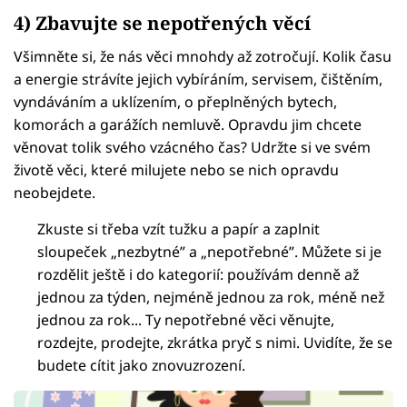
4) Zbavujte se nepotřených věcí
Všimněte si, že nás věci mnohdy až zotročují. Kolik času
a energie strávíte jejich vybíráním, servisem, čištěním,
vyndáváním a uklízením, o přeplněných bytech,
komorách a garážích nemluvě. Opravdu jim chcete
věnovat tolik svého vzácného čas? Udržte si ve svém
životě věci, které milujete nebo se nich opravdu
neobejdete.
Zkuste si třeba vzít tužku a papír a zaplnit
sloupeček „nezbytné” a „nepotřebné”. Můžete si je
rozdělit ještě i do kategorií: používám denně až
jednou za týden, nejméně jednou za rok, méně než
jednou za rok... Ty nepotřebné věci věnujte,
rozdejte, prodejte, zkrátka pryč s nimi. Uvidíte, že se
budete cítit jako znovuzrození.