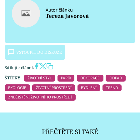
Autor článku
Tereza Javorová
VSTOUPIT DO DISKUZE
Sdílejte článek
ŠTÍTKY
ŽIVOTNÍ STYL
PAPÍR
DEKORACE
ODPAD
EKOLOGIE
ŽIVOTNÍ PROSTŘEDÍ
BYDLENÍ
TREND
ZNEČIŠTĚNÍ ŽIVOTNÍHO PROSTŘEDÍ
PŘEČTĚTE SI TAKÉ