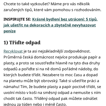
Chcete to také vyzkoušet? Máme pro vás několik
zaručených tipů, které vám pomohou s rozhodováním.
INSPIRUJTE SE:
Krásné bydlení bez utrácení: 5 tipů,
jak ušetřit na dekoracích a zbytečně nevyhazovat
peníze
1) Třiďte odpad
Recyklovat
je ta asi nejzákladnější zodpovědnost.
Průměrná česká domácnost nejvíce produkuje papír a
plasty, a proto se soustřeďte hlavně na tyto dva druhy
odpadů a pořiďte si na ně domů pořádné nádoby, do
kterých budete třídit. Nezabere to moc času a dopad
na planetu může být obrovský. Také si ušetříte práci a
námahu! Tím, že budete plasty a papír poctivě třídit, se
uvolní místo v koši na směsný odpad a nemusíte s ním
chodit tak často. Tříděný odpad pak můžete odnášet
jednou za týden nebo i méně často.