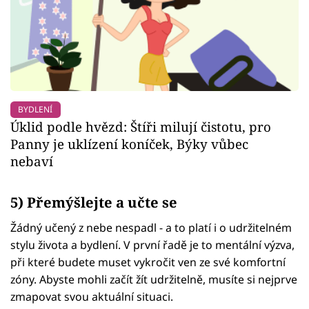
BYDLENÍ
Úklid podle hvězd: Štíři milují čistotu, pro
Panny je uklízení koníček, Býky vůbec
nebaví
5) Přemýšlejte a učte se
Žádný učený z nebe nespadl - a to platí i o udržitelném
stylu života a bydlení. V první řadě je to mentální výzva,
při které budete muset vykročit ven ze své komfortní
zóny. Abyste mohli začít žít udržitelně, musíte si nejprve
zmapovat svou aktuální situaci.