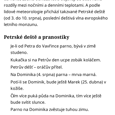
rozdíly mezi nočními a denními teplotami. A podle
lidové meteorologie přichází takzvané Petrské deště
(od 3. do 10. srpna), poslední deštivá vlna evropského
letního monzunu.
Petrské deště a pranostiky
Je-li od Petra do Vavřince parno, bývá v zimě
studeno.
Kukačka si na Petrův den ucpe zobák koláčem.
Petrův déšť – oráčův přítel.
Na Dominika (4. srpna) parna – mrva marná.
Potí-li se Dominik, bude ještě Marek (25. dubna) v
kožiše.
Č
í
m více puká půda na Dominika, tím více ještě
bude svítit slunce.
Parno na Dominika zvěstuje tuhou zimu.