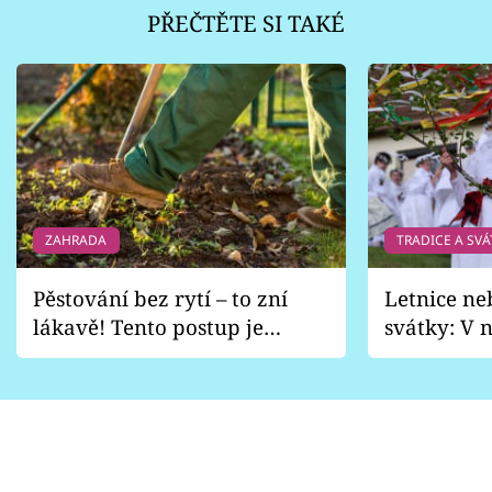
PŘEČTĚTE SI TAKÉ
ZAHRADA
TRADICE A SVÁ
Pěstování bez rytí – to zní
Letnice ne
lákavě! Tento postup je
svátky: V n
vhodný jen pro některé
pondělí z
zahrady