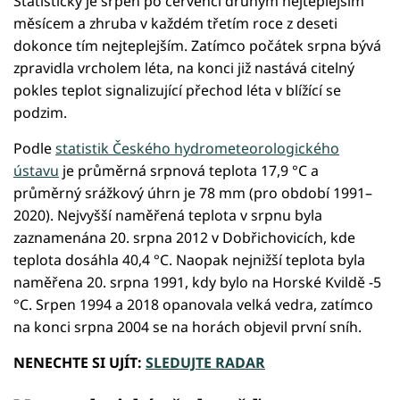
Statisticky je srpen po červenci druhým nejteplejším
měsícem a zhruba v každém třetím roce z deseti
dokonce tím nejteplejším. Zatímco počátek srpna bývá
zpravidla vrcholem léta, na konci již nastává citelný
pokles teplot signalizující přechod léta v blížící se
podzim.
Podle
statistik Českého hydrometeorologického
ústavu
je průměrná srpnová teplota 17,9 °C a
průměrný srážkový úhrn je 78 mm (pro období 1991–
2020). Nejvyšší naměřená teplota v srpnu byla
zaznamenána 20. srpna 2012 v Dobřichovicích, kde
teplota dosáhla 40,4 °C. Naopak nejnižší teplota byla
naměřena 20. srpna 1991, kdy bylo na Horské Kvildě -5
°C. Srpen 1994 a 2018 opanovala velká vedra, zatímco
na konci srpna 2004 se na horách objevil první sníh.
NENECHTE SI UJÍT:
SLEDUJTE RADAR