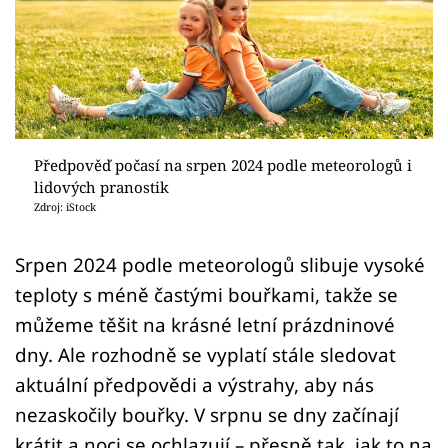
Sledujte prima+
Přihlášení
Sledujte nás
Předpověď počasí na srpen 2024 podle meteorologů i
lidových pranostik
Zdroj: iStock
Srpen 2024 podle meteorologů slibuje vysoké
teploty s méně častými bouřkami, takže se
můžeme těšit na krásné letní prázdninové
dny. Ale rozhodně se vyplatí stále sledovat
aktuální předpovědi a výstrahy, aby nás
nezaskočily bouřky. V srpnu se dny začínají
krátit a noci se ochlazují – přesně tak, jak to na