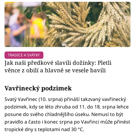
TRADICE A SVÁTKY
Jak naši předkové slavili dožínky: Pletli
věnce z obilí a hlavně se vesele bavili
Vavřinecký podzimek
Svatý Vavřinec (10. srpna) přináší takzvaný vavřinecký
podzimek, kdy se léto zhruba od 11. do 18. srpna lehce
posune do svého chladnějšího úseku. Nemusí to být
pravidlo a často i konec srpna po Vavřinci může přinést
tropické dny s teplotami nad 30 °C.