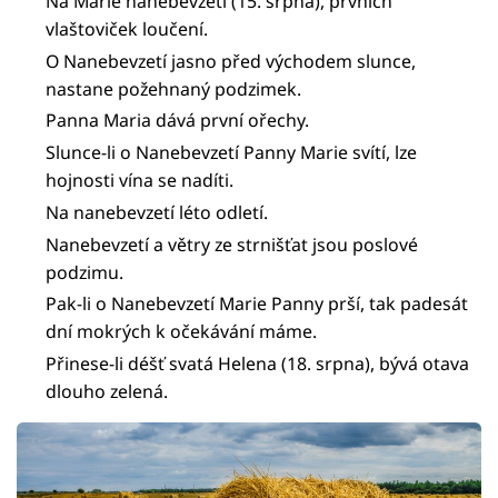
Na Marie nanebevzetí (15. srpna), prvních
vlaštoviček loučení.
O Nanebevzetí jasno před východem slunce,
nastane požehnaný podzimek.
Panna Maria dává první ořechy.
Slunce-li o Nanebevzetí Panny Marie svítí, lze
hojnosti vína se nadíti.
Na nanebevzetí léto odletí.
Nanebevzetí a větry ze strnišťat jsou poslové
podzimu.
Pak-li o Nanebevzetí Marie Panny prší, tak padesát
dní mokrých k očekávání máme.
Přinese-li déšť svatá Helena (18. srpna), bývá otava
dlouho zelená.