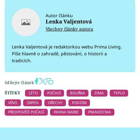
Autor článku
Lenka Valjentová
Všechny články autora
Lenka Valjentová je redaktorkou webu Prima Living.
Píše hlavně o zahradě, pěstování, o historii a
tradicích.
Sdílejte článek
ŠTÍTKY
LÉTO
POČASÍ
BOUŘKA
ZIMA
TEPLO
VÍNO
SRPEN
OŘECHY
PODZIM
PŘEDPOVĚĎ POČASÍ
PANNA MARIE
PRANOSTIKA