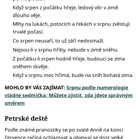
Když srpen z počátku hřeje, ledový vítr v zimě
dlouho věje.
Mlhy na lukách, potocích a řekách v srpnu zvěstují
trvalé počasí.
Co srpen neuvaří, to už září nedosmaží.
Nejsou-li v srpnu hřiby, nebude v zimě sněhu.
Z počátku-li srpen hodně hřeje, budoucí se zima
sněhem skvěje.
Když v srpnu moc hřímá, bude na sníh bohatá zima.
MOHLO BY VÁS ZAJÍMAT:
Srpnu podle numerologie
vládne sedmička: Můžete zjistit, zda jdete správným
směrem
Petrské deště
Podle známé pranostiky se po svaté Anně na konci
července začíná ochlazovat a objevují se dost velké