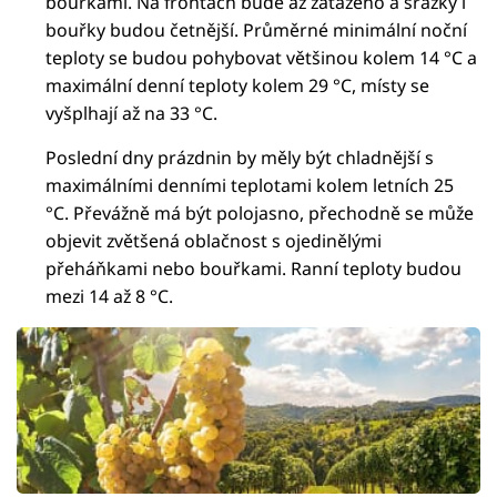
bouřkami. Na frontách bude až zataženo a srážky i
bouřky budou četnější. Průměrné minimální noční
teploty se budou pohybovat většinou kolem 14 °C a
maximální denní teploty kolem 29 °C, místy se
vyšplhají až na 33 °C.
Poslední dny prázdnin by měly být chladnější s
maximálními denními teplotami kolem letních 25
°C. Převážně má být polojasno, přechodně se může
objevit zvětšená oblačnost s ojedinělými
přeháňkami nebo bouřkami. Ranní teploty budou
mezi 14 až 8 °C.