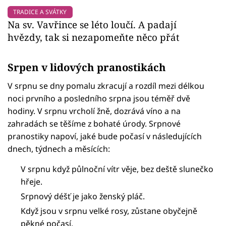
TRADICE A SVÁTKY
Na sv. Vavřince se léto loučí. A padají
hvězdy, tak si nezapomeňte něco přát
Srpen v lidových pranostikách
V srpnu se dny pomalu zkracují a rozdíl mezi délkou
noci prvního a posledního srpna jsou téměř dvě
hodiny. V srpnu vrcholí žně, dozrává víno a na
zahradách se těšíme z bohaté úrody. Srpnové
pranostiky napoví, jaké bude počasí v následujících
dnech, týdnech a měsících:
V srpnu když půlnoční vítr věje, bez deště slunečko
hřeje.
Srpnový déšť je jako ženský pláč.
Když jsou v srpnu velké rosy, zůstane obyčejně
pěkné počasí.