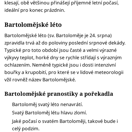
klesají, obě většinou přinášejí příjemné letní počasí,
ideální pro konec prázdnin.
Bartolomějské léto
Bartolomějské léto (sv. Bartoloměje je 24. srpna)
zpravidla trvá až do poloviny poslední srpnové dekády.
Typické pro toto období jsou časté a velmi výrazné
výkyvy teplot, horké dny se rychle střídají s výrazným
ochlazením. Neméně typické jsou i dosti intenzivní
bouřky a krupobití, pro které se v lidové meteorologii
vžil rovněž název Bartolomějské.
Bartolomějské pranostiky a pořekadla
Bartoloměj svatý léto nenavrátí.
Svatý Bartoloměj létu hlavu zlomí.
Jaké počasí o svatém Bartoloměji, takové bude i
celý podzim.