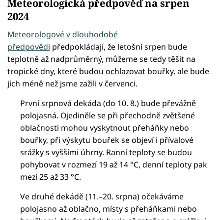
Meteorologická předpověď na srpen
2024
Meteorologové v dlouhodobé
předpovědi
předpokládají, že letošní srpen bude
teplotně až nadprůměrný, můžeme se tedy těšit na
tropické dny, které budou ochlazovat bouřky, ale bude
jich méně než jsme zažili v červenci.
První srpnová dekáda (do 10. 8.) bude převážně
polojasná. Ojediněle se při přechodně zvětšené
oblačnosti mohou vyskytnout přeháňky nebo
bouřky, při výskytu bouřek se objeví i přívalové
srážky s vyššími úhrny. Ranní teploty se budou
pohybovat v rozmezí 19 až 14 °C, denní teploty pak
mezi 25 až 33 °C.
Ve druhé dekádě (11.–20. srpna) očekáváme
polojasno až oblačno, místy s přeháňkami nebo