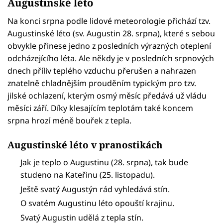
Augustinské léto
Na konci srpna podle lidové meteorologie přichází tzv.
Augustinské léto (sv. Augustin 28. srpna), které s sebou
obvykle přinese jedno z posledních výrazných oteplení
odcházejícího léta. Ale někdy je v posledních srpnových
dnech příliv teplého vzduchu přerušen a nahrazen
znatelně chladnějším prouděním typickým pro tzv.
jilské ochlazení, kterým osmý měsíc předává už vládu
měsíci září. Díky klesajícím teplotám také koncem
srpna hrozí méně bouřek z tepla.
Augustinské léto v pranostikách
Jak je teplo o Augustinu (28. srpna), tak bude
studeno na Kateřinu (25. listopadu).
Ještě svatý Augustýn rád vyhledává stín.
O svatém Augustinu léto opouští krajinu.
Svatý Augustin udělá z tepla stín.