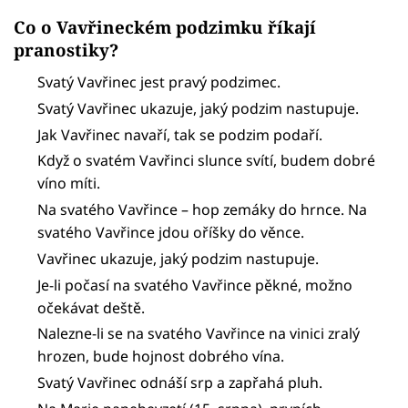
Co o Vavřineckém podzimku říkají
pranostiky?
Svatý Vavřinec jest pravý podzimec.
Svatý Vavřinec ukazuje, jaký podzim nastupuje.
Jak Vavřinec navaří, tak se podzim podaří.
Když o svatém Vavřinci slunce svítí, budem dobré
víno míti.
Na svatého Vavřince – hop zemáky do hrnce. Na
svatého Vavřince jdou oříšky do věnce.
Vavřinec ukazuje, jaký podzim nastupuje.
Je-li počasí na svatého Vavřince pěkné, možno
očekávat deště.
Nalezne-li se na svatého Vavřince na vinici zralý
hrozen, bude hojnost dobrého vína.
Svatý Vavřinec odnáší srp a zapřahá pluh.