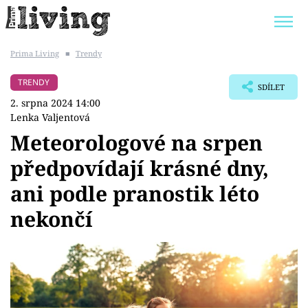
Prima Living
■
Trendy
Trendy:
JAK UŠETŘIT
POKOJOVÉ KVĚTINY
TRENDY
SDÍLET
BYDLENÍ SLAVNÝCH
ZAHRADA
2. srpna 2024 14:00
Lenka Valjentová
Meteorologové na srpen
předpovídají krásné dny,
Témata
ani podle pranostik léto
Bydlení
nekončí
Zahrada
Design