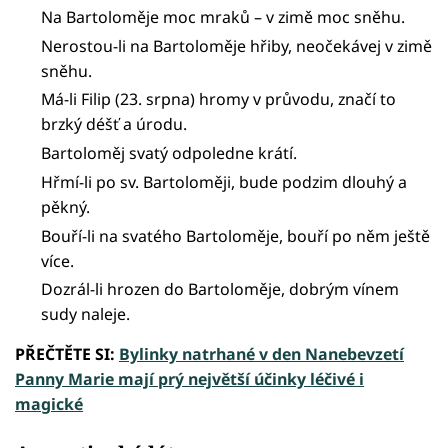
Na Bartoloměje moc mraků – v zimě moc sněhu.
Nerostou-li na Bartoloměje hřiby, neočekávej v zimě
sněhu.
Má-li Filip (23. srpna) hromy v průvodu, značí to
brzký déšť a úrodu.
Bartoloměj svatý odpoledne krátí.
Hřmí-li po sv. Bartoloměji, bude podzim dlouhý a
pěkný.
Bouří-li na svatého Bartoloměje, bouří po něm ještě
více.
Dozrál-li hrozen do Bartoloměje, dobrým vínem
sudy naleje.
PŘEČTĚTE SI:
Bylinky natrhané v den Nanebevzetí
Panny Marie mají prý největší účinky léčivé i
magické