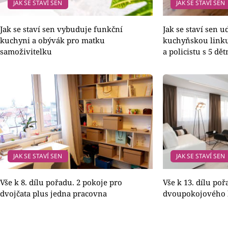
JAK SE STAVÍ SEN
JAK SE STAVÍ SEN
Jak se staví sen vybuduje funkční
Jak se staví sen 
kuchyni a obývák pro matku
kuchyňskou linku
samoživitelku
a policistu s 5 dě
JAK SE STAVÍ SEN
JAK SE STAVÍ SEN
Vše k 8. dílu pořadu. 2 pokoje pro
Vše k 13. dílu po
dvojčata plus jedna pracovna
dvoupokojového b