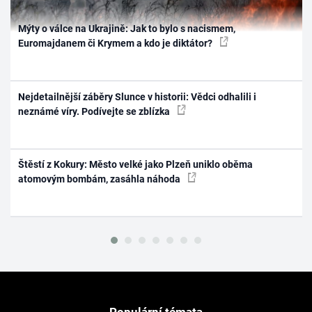
Mýty o válce na Ukrajině: Jak to bylo s nacismem,
Euromajdanem či Krymem a kdo je diktátor?
Nejdetailnější záběry Slunce v historii: Vědci odhalili i
neznámé víry. Podívejte se zblízka
Štěstí z Kokury: Město velké jako Plzeň uniklo oběma
atomovým bombám, zasáhla náhoda
Populární témata