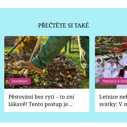
PŘEČTĚTE SI TAKÉ
ZAHRADA
TRADICE A SVÁ
Pěstování bez rytí – to zní
Letnice ne
lákavě! Tento postup je
svátky: V n
vhodný jen pro některé
pondělí z
zahrady