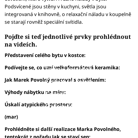
Podsvícené jsou stěny v kuchyni, světla jsou
integrovaná v knihovně, o relaxační náladu v koupelně
se starají rovněž speciální svítidla.
Pojďte si teď jednotlivé prvky prohlédnout
na videích.
Představení celého bytu v kostce:
Podívejte se, co umí velkoformátová keramika:
Failed to fetch
Jak Marek Povolný pracoval s osvětlením:
Failed to fetch
Výhody nábytku na míru:
Failed to fetch
Úskalí atypického prostoru:
Failed to fetch
(mar)
Failed to fetch
Prohlédněte si další realizace Marka Povolného,
tentokrát z pořadu Jak se staví sen: