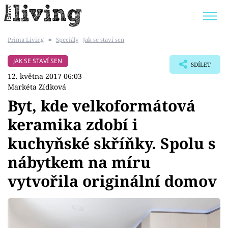
Prima Living
■
Speciály
Jak se staví sen
Trendy:
JAK UŠETŘIT
POKOJOVÉ KVĚTINY
JAK SE STAVÍ SEN
SDÍLET
BYDLENÍ SLAVNÝCH
ZAHRADA
12. května 2017 06:03
Markéta Zídková
Byt, kde velkoformátová
keramika zdobí i
Témata
kuchyňské skříňky. Spolu s
Bydlení
nábytkem na míru
vytvořila originální domov
Zahrada
Design