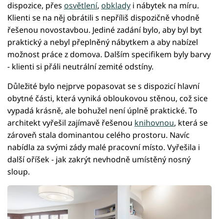
dispozice, přes
osvětlení
,
obklady
i nábytek na míru.
Klienti se na něj obrátili s nepříliš dispozičně vhodně
řešenou novostavbou. Jediné zadání bylo, aby byl byt
praktický a nebyl přeplněný nábytkem a aby nabízel
možnost práce z domova. Dalším specifikem byly barvy
- klienti si přáli neutrální zemité odstíny.
Důležité bylo nejprve popasovat se s dispozicí hlavní
obytné části, která vyniká obloukovou stěnou, což sice
vypadá krásně, ale bohužel není úplně praktické. To
architekt vyřešil zajímavě řešenou
knihovnou
, která se
zároveň stala dominantou celého prostoru. Navíc
nabídla za svými zády malé pracovní místo. Vyřešila i
další oříšek - jak zakrýt nevhodně umístěný nosný
sloup.