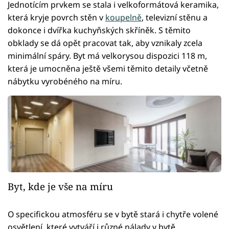
Jednotícím prvkem se stala i velkoformátová keramika,
která kryje povrch stěn v
koupelně
, televizní stěnu a
dokonce i dvířka kuchyňských skříněk. S těmito
obklady se dá opět pracovat tak, aby vznikaly zcela
minimální spáry. Byt má velkorysou dispozici 118 m,
která je umocněna ještě všemi těmito detaily včetně
nábytku vyrobéného na míru.
Byt, kde je vše na míru
O specifickou atmosféru se v bytě stará i chytře volené
osvětlení, které vytváří i různé nálady v bytě.