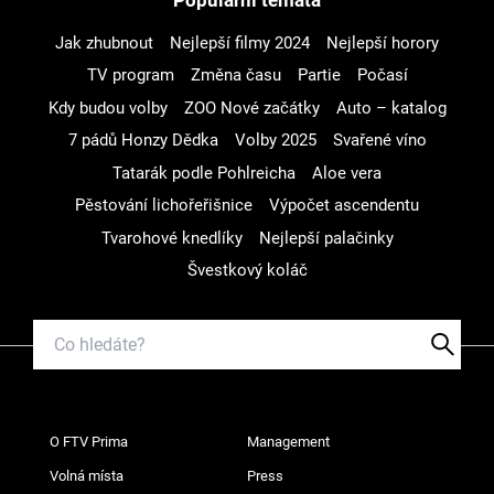
Jak zhubnout
Nejlepší filmy 2024
Nejlepší horory
TV program
Změna času
Partie
Počasí
Kdy budou volby
ZOO Nové začátky
Auto – katalog
7 pádů Honzy Dědka
Volby 2025
Svařené víno
Tatarák podle Pohlreicha
Aloe vera
Pěstování lichořeřišnice
Výpočet ascendentu
Tvarohové knedlíky
Nejlepší palačinky
Švestkový koláč
O FTV Prima
Management
Volná místa
Press