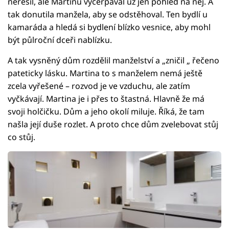
neřešil, ale Martinu vyčerpával už jen pohled na něj. A
tak donutila manžela, aby se odstěhoval. Ten bydlí u
kamaráda a hledá si bydlení blízko vesnice, aby mohl
být půlroční dceři nablízku.
A tak vysněný dům rozdělil manželství a „zničil „ řečeno
pateticky lásku. Martina to s manželem nemá ještě
zcela vyřešené – rozvod je ve vzduchu, ale zatím
vyčkávají. Martina je i přes to štastná. Hlavně že má
svoji holčičku. Dům a jeho okolí miluje. Říká, že tam
našla její duše rozlet. A proto chce dům zvelebovat stůj
co stůj.