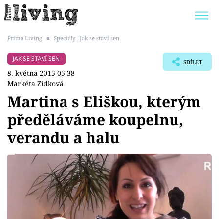
Prima Living
■
Speciály
Jak se staví sen
Trendy:
JAK UŠETŘIT
POKOJOVÉ KVĚTINY
JAK SE STAVÍ SEN
SDÍLET
BYDLENÍ SLAVNÝCH
ZAHRADA
8. května 2015 05:38
Markéta Zídková
Martina s Eliškou, kterým
předěláváme koupelnu,
Témata
verandu a halu
Bydlení
Zahrada
Design