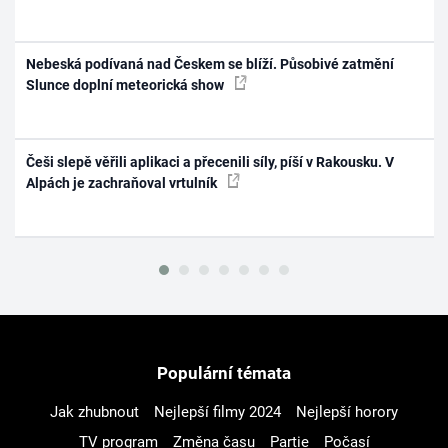
Nebeská podívaná nad Českem se blíží. Působivé zatmění
Slunce doplní meteorická show
Češi slepě věřili aplikaci a přecenili síly, píší v Rakousku. V
Alpách je zachraňoval vrtulník
Populární témata
Jak zhubnout
Nejlepší filmy 2024
Nejlepší horory
TV program
Změna času
Partie
Počasí