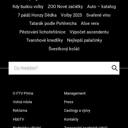
Kdy budou volby
ZOO Nové začátky
Auto – katalog
7 pádů Honzy Dědka
Volby 2025
Svařené víno
Tatarák podle Pohlreicha
Aloe vera
Pěstování lichořeřišnice
Výpočet ascendentu
Tvarohové knedlíky
Nejlepší palačinky
Švestkový koláč
O FTV Prima
Management
Volná místa
Press
Reklama
Castingy a výzvy
HbbTV
Kontakty
Podmínky užívání
Zpracování osobních údajů