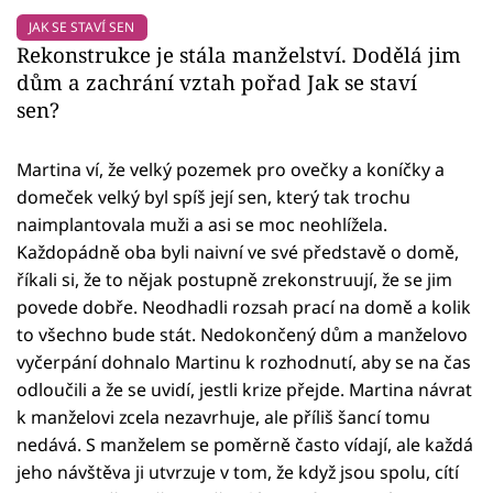
JAK SE STAVÍ SEN
Rekonstrukce je stála manželství. Dodělá jim
dům a zachrání vztah pořad Jak se staví
sen?
Martina ví, že velký pozemek pro ovečky a koníčky a
domeček velký byl spíš její sen, který tak trochu
naimplantovala muži a asi se moc neohlížela.
Každopádně oba byli naivní ve své představě o domě,
říkali si, že to nějak postupně zrekonstruují, že se jim
povede dobře. Neodhadli rozsah prací na domě a kolik
to všechno bude stát. Nedokončený dům a manželovo
vyčerpání dohnalo Martinu k rozhodnutí, aby se na čas
odloučili a že se uvidí, jestli krize přejde. Martina návrat
k manželovi zcela nezavrhuje, ale příliš šancí tomu
nedává. S manželem se poměrně často vídají, ale každá
jeho návštěva ji utvrzuje v tom, že když jsou spolu, cítí