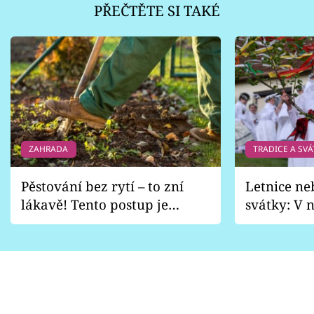
PŘEČTĚTE SI TAKÉ
ZAHRADA
TRADICE A SVÁ
Pěstování bez rytí – to zní
Letnice ne
lákavě! Tento postup je
svátky: V n
vhodný jen pro některé
pondělí z
zahrady