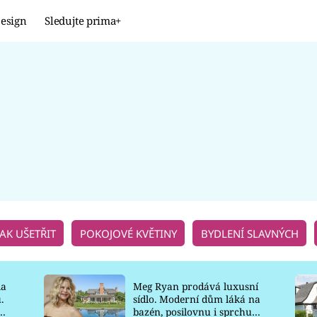
esign
Sledujte prima+
Design
TRENDY
JAK NA TO
PROMĚNY
NAŠE TIPY
JAK UŠETŘIT
POKOJOVÉ KVĚTINY
BYDLENÍ SLAVNÝCH
la
Meg Ryan prodává luxusní
.
sídlo. Moderní dům láká na
o
bazén, posilovnu i sprchu