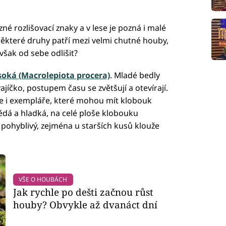
né rozlišovací znaky a v lese je pozná i malé
Některé druhy patří mezi velmi chutné houby,
však od sebe odlišit?
soká (Macrolepiota procera)
. Mladé bedly
jíčko, postupem času se zvětšují a otevírají.
se i exempláře, které mohou mít klobouk
ědá a hladká, na celé ploše klobouku
pohyblivý, zejména u starších kusů klouže
VŠE O HOUBÁCH
Jak rychle po dešti začnou růst
houby? Obvykle až dvanáct dní