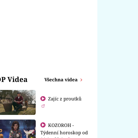
P Videa
Všechna videa
Zajíc z proutků
KOZOROH -
Týdenní horoskop od