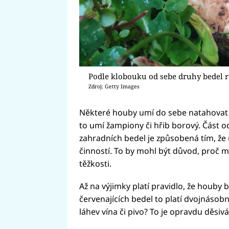
Podle klobouku od sebe druhy bedel ro
Zdroj: Getty Images
Některé houby umí do sebe natahovat l
to umí žampiony či hřib borový. Část o
zahradních bedel je způsobená tím, že 
činností. To by mohl být důvod, pro
těžkosti.
Až na výjimky platí pravidlo, že houby 
červenajících bedel to platí dvojnásobn
láhev vína či pivo? To je opravdu děsi