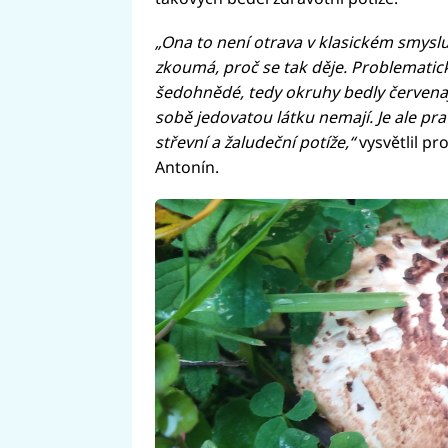
„Ona to není otrava v klasickém smyslu.
zkoumá, proč se tak děje. Problematic
šedohnědé, tedy okruhy bedly červenají
sobě jedovatou látku nemají. Je ale pr
střevní a žaludeční potíže,“
vysvětlil pr
Antonín.