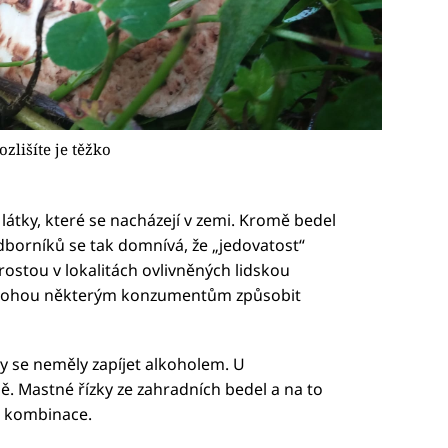
zlišíte je těžko
átky, které se nacházejí v zemi. Kromě bedel
dborníků se tak domnívá, že „jedovatost“
rostou v lokalitách ovlivněných lidskou
č mohou některým konzumentům způsobit
by se neměly zapíjet alkoholem. U
ě. Mastné řízky ze zahradních bedel a na to
vá kombinace.