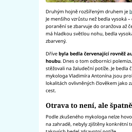
Druhým hojně rozšířeným druhem je
b
Je menšího vzrůstu než bedla vysoká – 
poranění se zbarvuje do oranžova až čer
má hladkou světlou nohu, bedla vysok
zbarvený.
Dříve
byla bedla červenající rovněž 
houbu
. Dnes o tom odborníci polemizují.
stěžovali na žaludeční potíže. Je bedla
mykologa Vladimíra Antonína jsou prob
lokalitách ovlivněných člověkem jako z
cest.
Otrava to není, ale špat
Podle zkušeného mykologa nelze hovoři
na zahradě, nebyly zjištěny konkrétní t
takových bedel zdravotní potíže.