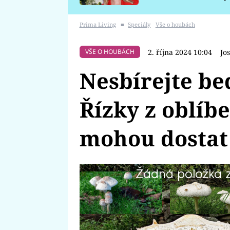
požáru
Prima Living
■
Speciály
Vše o houbách
2. října 2024 10:04
Jo
VŠE O HOUBÁCH
Nesbírejte be
Řízky z oblíb
mohou dostat
Žádná položka z 