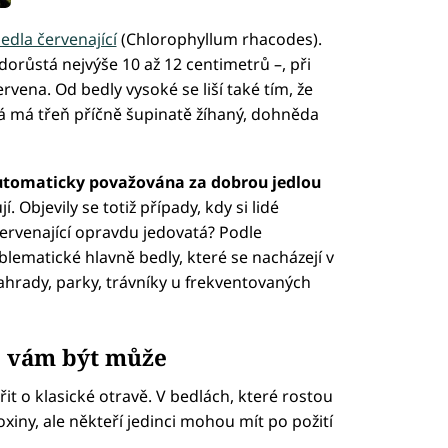
edla červenající
(Chlorophyllum rhacodes).
dorůstá nejvýše 10 až 12 centimetrů –, při
vena. Od bedly vysoké se liší také tím, že
á má třeň příčně šupinatě žíhaný, dohněda
automaticky považována za dobrou jedlou
 Objevily se totiž případy, kdy si lidé
 červenající opravdu jedovatá? Podle
lematické hlavně bedly, které se nacházejí v
ahrady, parky, trávníky u frekventovaných
ně vám být může
t o klasické otravě. V bedlách, které rostou
oxiny, ale někteří jedinci mohou mít po požití