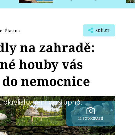
pro psy
sef Šťastna
SDÍLET
dly na zahradě:
ené houby vás
 do nemocnice
playlistu není dostupná.
11 FOTOGRAFIÍ