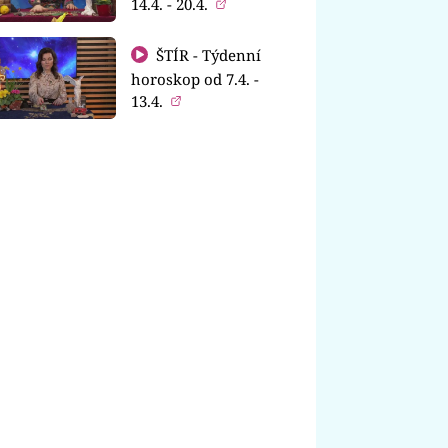
14.4. - 20.4.
ŠTÍR - Týdenní
horoskop od 7.4. -
13.4.