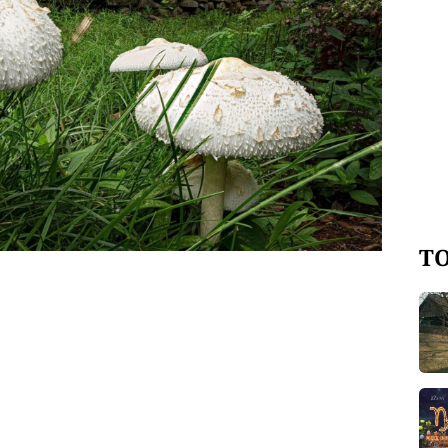
o nic nerostlo, je tu klasické podzimní
b. V lesích a u polních cest se
ěkteré druhy bedel mohou ale vyvolat
 jsou bedly sbírané v zahradách,
romluvil mykolog Vladimír Antonín.
TO