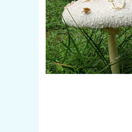
Po horkém létě, kdy v lesích skor
počasí, které nastartovalo růst hu
objevují také oblíbené bedly. N
žaludeční problémy. Nebezpečné
nejen o nich pro Prima Living p