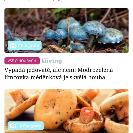
7 fotografií
VŠE O HOUBÁCH
Vypadá jedovatě, ale není! Modrozelená
límcovka měděnková je skvělá houba
10 fotografií