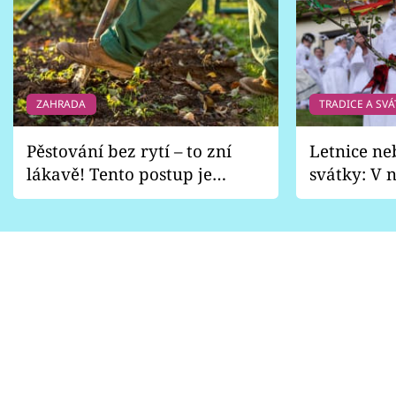
ZAHRADA
TRADICE A SVÁ
Pěstování bez rytí – to zní
Letnice ne
lákavě! Tento postup je
svátky: V n
vhodný jen pro některé
pondělí z
zahrady