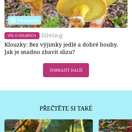
9 fotografií
VŠE O HOUBÁCH
Klouzky: Bez výjimky jedlé a dobré houby.
Jak je snadno zbavit slizu?
ZOBRAZIT DALŠÍ
PŘEČTĚTE SI TAKÉ