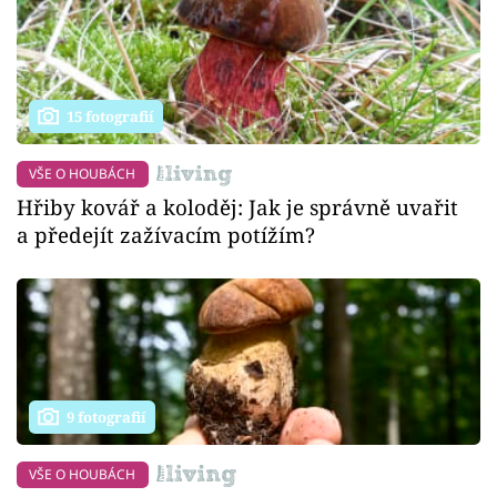
15 fotografií
VŠE O HOUBÁCH
Hřiby kovář a koloděj: Jak je správně uvařit
a předejít zažívacím potížím?
9 fotografií
VŠE O HOUBÁCH