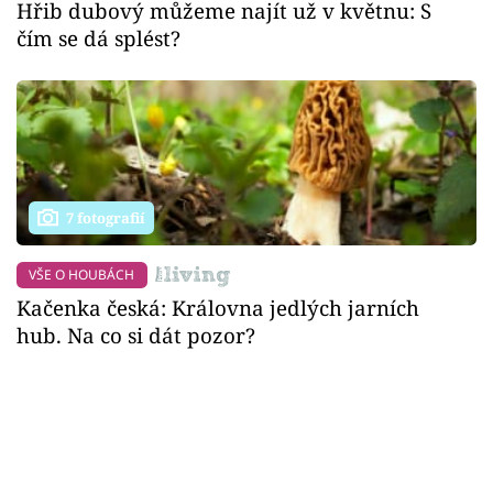
Hřib dubový můžeme najít už v květnu: S
čím se dá splést?
7 fotografií
VŠE O HOUBÁCH
Kačenka česká: Královna jedlých jarních
hub. Na co si dát pozor?