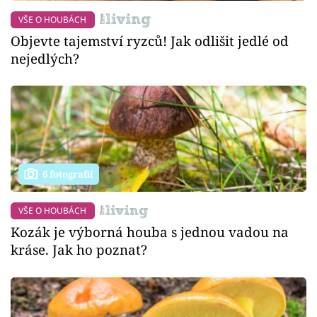
VŠE O HOUBÁCH
Objevte tajemství ryzců! Jak odlišit jedlé od
nejedlých?
6 fotografií
VŠE O HOUBÁCH
Kozák je výborná houba s jednou vadou na
kráse. Jak ho poznat?