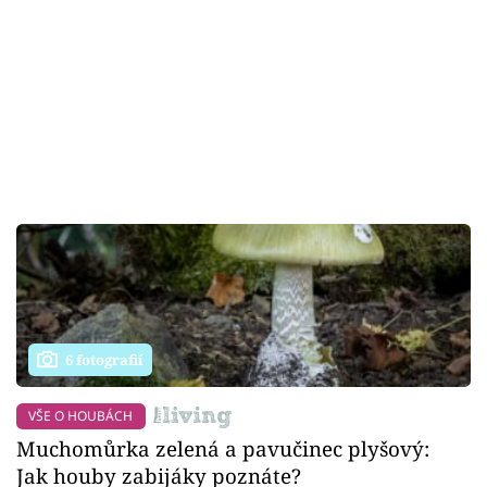
6 fotografií
VŠE O HOUBÁCH
Muchomůrka zelená a pavučinec plyšový:
Jak houby zabijáky poznáte?