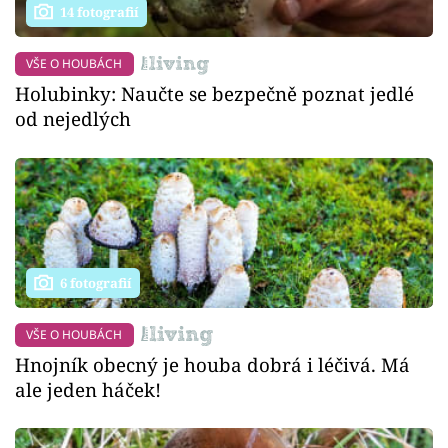
14 fotografií
VŠE O HOUBÁCH
Holubinky: Naučte se bezpečně poznat jedlé
od nejedlých
6 fotografií
VŠE O HOUBÁCH
Hnojník obecný je houba dobrá i léčivá. Má
ale jeden háček!