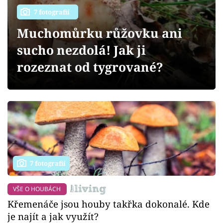
Sledujte prima+
7 fotografií
Muchomůrku růžovku ani
Přihlášení
sucho nezdolá! Jak ji
rozeznat od tygrované?
Sledujte nás
7 fotografií
VŠE O HOUBÁCH
Křemenáče jsou houby takřka dokonalé. Kde
je najít a jak využít?