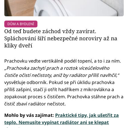
DŮM A BYDLENÍ
Od teď budete záchod vždy zavírat.
Spláchování šíří nebezpečné noroviry až na
kliky dveří
Prachovku veďte vertikálně podél topení, a to i za ním.
„Prachovka zachytí prach a roztok víceúčelového
čističe očistí nečistoty, aniž by radiátor příliš navlhčil,“
vysvětluje odborník. Pokud se při úklidu prachovka
příliš zašpiní, stačí ji otřít hadříkem z mikrovlákna a
zopakovat proces s čističem. Prachovka stáhne prach a
čistič zbaví radiátor nečistot.
Mohlo by vás zajímat:
Praktické tipy, jak ušetřit za
teplo. Nemusíte vypínat radiátor ani se klepat