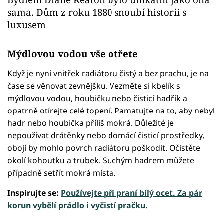
sama. Dům z roku 1880 snoubí historii s
luxusem
Mýdlovou vodou vše otřete
Když je nyní vnitřek radiátoru čistý a bez prachu, je na
čase se věnovat zevnějšku. Vezměte si kbelík s
mýdlovou vodou, houbičku nebo čisticí hadřík a
opatrně otírejte celé topení. Pamatujte na to, aby nebyl
hadr nebo houbička příliš mokrá. Důležité je
nepoužívat drátěnky nebo domácí čisticí prostředky,
obojí by mohlo povrch radiátoru poškodit. Očistěte
okolí kohoutku a trubek. Suchým hadrem můžete
případně setřít mokrá místa.
Inspirujte se:
Používejte při praní bílý ocet. Za pár
korun vybělí prádlo i vyčistí pračku.