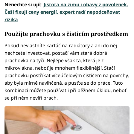
Nenechte si ujít
:
Jistota na zimu i obavy z povolenek.
Češi fixují ceny energií, expert radí nepodceňovat
rizika
Použijte prachovku s čisticím prostředkem
Pokud nevlastníte kartáč na radiátory a ani do něj
nechcete investovat, postačí vám stará dobrá
prachovka na tyči. Nejlépe však ta, která je z
mikrovlákna, neboť je mnohem flexibilnější. Stačí
prachovku postříkat víceúčelovým čističem na povrchy,
aby byla mírně navlhčená, a pusťte se do práce. Tuto
kombinaci můžete používat i při běžném úklidu, neboť
se při něm nevíří prach.