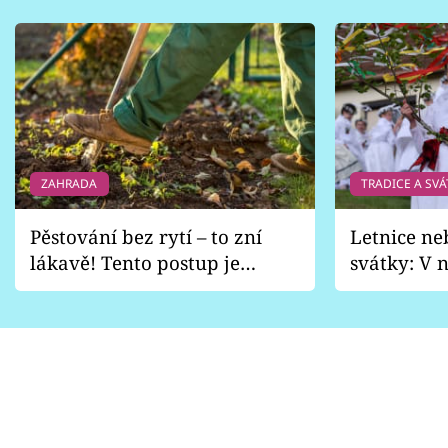
ZAHRADA
TRADICE A SVÁ
Pěstování bez rytí – to zní
Letnice ne
lákavě! Tento postup je
svátky: V n
vhodný jen pro některé
pondělí z
zahrady