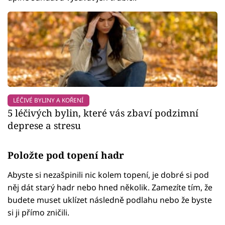
LÉČIVÉ BYLINY A KOŘENÍ
5 léčivých bylin, které vás zbaví podzimní
deprese a stresu
Položte pod topení hadr
Abyste si nezašpinili nic kolem topení, je dobré si pod
něj dát starý hadr nebo hned několik. Zamezíte tím, že
budete muset uklízet následně podlahu nebo že byste
si ji přímo zničili.