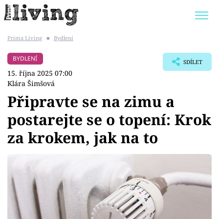
Prima Living
■
Bydlení
Trendy:
JAK UŠETŘIT
POKOJOVÉ KVĚTINY
BYDLENÍ
SDÍLET
BYDLENÍ SLAVNÝCH
ZAHRADA
15. října 2025 07:00
Klára Šimšová
Připravte se na zimu a
postarejte se o topení: Krok
Témata
za krokem, jak na to
Bydlení
Zahrada
Design