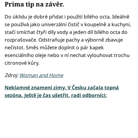
Prima tip na závěr.
Do úklidu je dobré přidat i použití bílého octa. Ideálně
se používá jako univerzální čistič v koupelně a kuchyni,
stačí smíchat čtyři díly vody a jeden díl bílého octa do
rozprašovače. Odstraňuje pachy a výborně zbavuje
nečistot. Směs můžete doplnit o pár kapek
esenciálního oleje nebo v ní nechat vylouhovat trochu
citronové kůry.
Zdroj:
Woman and Home
Neklamné znamení zimy. V Česku začala topná
sezóna. Ještě je čas ušetřit, radí odborníci:
Failed to fetch