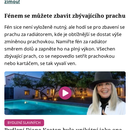
zimou!
Fénem se můžete zbavit zbývajícího prachu
Fén sice není vyloženě nutný, ale hodí se pro zbavení se
prachu za radiátorem, kde je obtížnější se dostat výše
zmíněnou prachovkou. Namiřte fén za radiátor
směrem dolů a zapněte ho na plný výkon. Všechen
zbývající prach, co se nepovedlo setřít prachovkou
nebo kartáčem, se tak vyvalí ven.
BYDLENÍ SLAVNÝCH
Bydlení Diane Keaton bylo unikátní jako ona