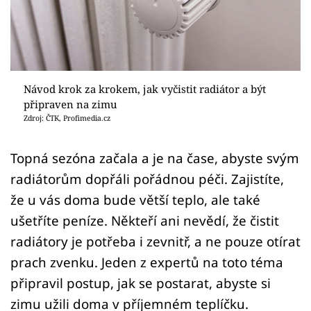
Sledujte prima+
Přihlášení
Návod krok za krokem, jak vyčistit radiátor a být
Sledujte nás
připraven na zimu
Zdroj: ČTK, Profimedia.cz
Topná sezóna začala a je na čase, abyste svým
radiátorům dopřáli pořádnou péči. Zajistíte,
že u vás doma bude větší teplo, ale také
ušetříte peníze. Někteří ani nevědí, že čistit
radiátory je potřeba i zevnitř, a ne pouze otírat
prach zvenku. Jeden z expertů na toto téma
připravil postup, jak se postarat, abyste si
zimu užili doma v příjemném teplíčku.