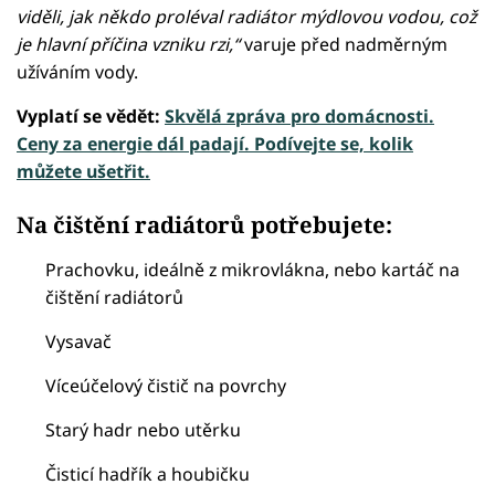
viděli, jak někdo proléval radiátor mýdlovou vodou, což
je hlavní příčina vzniku rzi,“
varuje před nadměrným
užíváním vody.
Vyplatí se vědět:
Skvělá zpráva pro domácnosti.
Ceny za energie dál padají. Podívejte se, kolik
můžete ušetřit.
Na čištění radiátorů potřebujete:
Prachovku, ideálně z mikrovlákna, nebo kartáč na
čištění radiátorů
Vysavač
Víceúčelový čistič na povrchy
Starý hadr nebo utěrku
Čisticí hadřík a houbičku