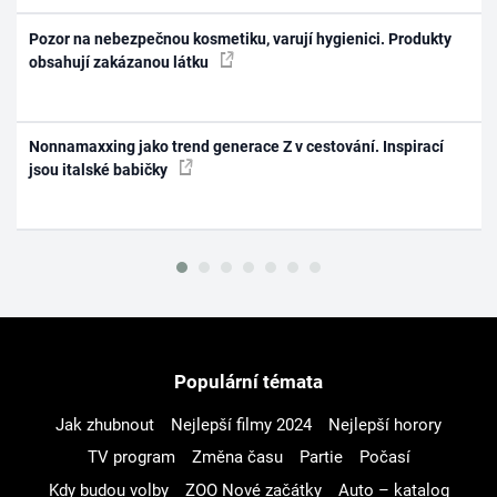
Pozor na nebezpečnou kosmetiku, varují hygienici. Produkty
obsahují zakázanou látku
Nonnamaxxing jako trend generace Z v cestování. Inspirací
jsou italské babičky
Populární témata
Jak zhubnout
Nejlepší filmy 2024
Nejlepší horory
TV program
Změna času
Partie
Počasí
Kdy budou volby
ZOO Nové začátky
Auto – katalog