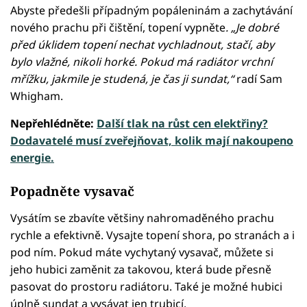
Abyste předešli případným popáleninám a zachytávání
nového prachu při čištění, topení vypněte
. „Je dobré
před úklidem topení nechat vychladnout, stačí, aby
bylo vlažné, nikoli horké. Pokud má radiátor vrchní
mřížku, jakmile je studená, je čas ji sundat,“
radí Sam
Whigham.
Nepřehlédněte:
Další tlak na růst cen elektřiny?
Dodavatelé musí zveřejňovat, kolik mají nakoupeno
energie.
Popadněte vysavač
Vysátím se zbavíte většiny nahromaděného prachu
rychle a efektivně. Vysajte topení shora, po stranách a i
pod ním. Pokud máte vychytaný vysavač, můžete si
jeho hubici zaměnit za takovou, která bude přesně
pasovat do prostoru radiátoru. Také je možné hubici
úplně sundat a vysávat jen trubicí.