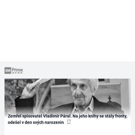
Zemřel spisovatel Vladimír Páral. Na jeho knihy se stály fronty,
odešel v den svých narozenin