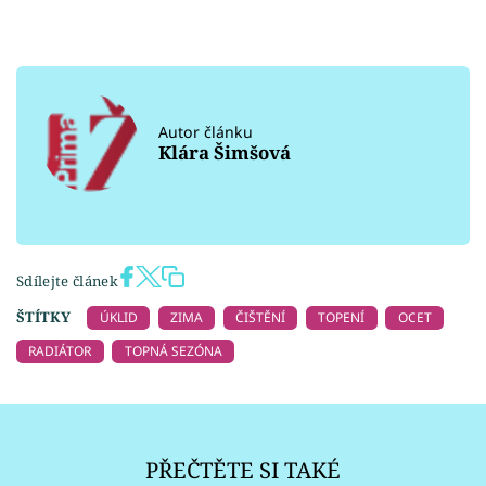
Autor článku
Klára Šimšová
Sdílejte článek
ŠTÍTKY
ÚKLID
ZIMA
ČIŠTĚNÍ
TOPENÍ
OCET
RADIÁTOR
TOPNÁ SEZÓNA
PŘEČTĚTE SI TAKÉ