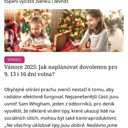
topení vyčistit zvenku i zevnitř.
VÁNOCE
Vánoce 2025: Jak naplánovat dovolenou pro
9, 13 i 16 dní volna?
Obyčejné otírání prachu zvenčí nestačí k tomu, aby
radiátor efektivně fungoval. Nejzanešenější části jsou
uvnitř. Sam Whigham, jeden z odborníků, pro deník
vysvětlil, že některé virální tipy, které ukazují lidé na
sociálních sítích, mohou být také kontraproduktivní.
„Ne všechny úklidové tipy jsou dobré. Nedávno jsme