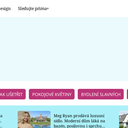
esign
Sledujte prima+
Design
TRENDY
JAK NA TO
PROMĚNY
NAŠE TIPY
JAK UŠETŘIT
POKOJOVÉ KVĚTINY
BYDLENÍ SLAVNÝCH
la
Meg Ryan prodává luxusní
.
sídlo. Moderní dům láká na
o
bazén, posilovnu i sprchu