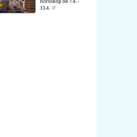
horoskop od 7.4. -
13.4.