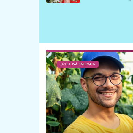
požáru
UŽITKOVÁ ZAHRADA