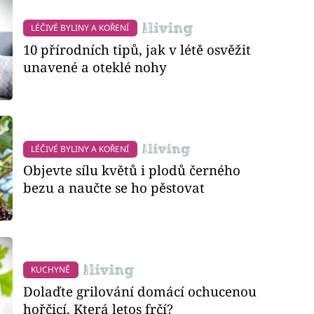
LÉČIVÉ BYLINY A KOŘENÍ
10 přírodních tipů, jak v létě osvěžit
unavené a oteklé nohy
LÉČIVÉ BYLINY A KOŘENÍ
Objevte sílu květů i plodů černého
bezu a naučte se ho pěstovat
KUCHYNĚ
Dolaďte grilování domácí ochucenou
hořčicí. Která letos frčí?