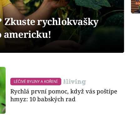
? Zkuste rychlokvašky
o americku!
LÉČIVÉ BYLINY A KOŘENÍ
Rychlá první pomoc, když vás poštípe
hmyz: 10 babských rad