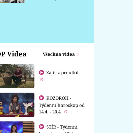
chátrá
P Videa
Všechna videa
Zajíc z proutků
KOZOROH -
Týdenní horoskop od
14.4. - 20.4.
ŠTÍR - Týdenní