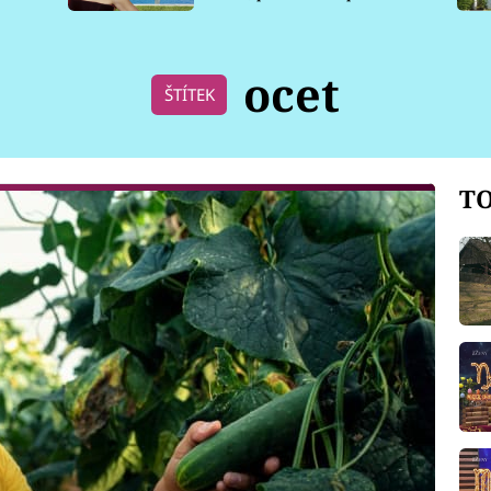
pro psy
ocet
ŠTÍTEK
TO