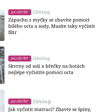
JAK UŠETŘIT
Zápachu z myčky se zbavíte pomocí
bílého octa a sody. Musíte taky vyčistit
filtr
JAK UŠETŘIT
Skvrny od soli a břečky na botách
nejlépe vyčistíte pomocí octa
JAK UŠETŘIT
Jak vyčistit matraci? Zbavte se špíny,