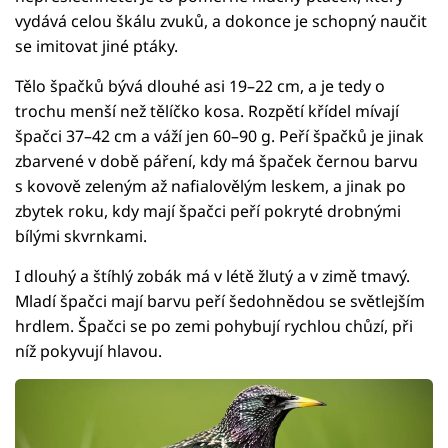
vydává celou škálu zvuků, a dokonce je schopný naučit
se imitovat jiné ptáky.
Tělo špačků bývá dlouhé asi 19–22 cm, a je tedy o
trochu menší než tělíčko kosa. Rozpětí křídel mívají
špačci 37–42 cm a váží jen 60–90 g. Peří špačků je jinak
zbarvené v době páření, kdy má špaček černou barvu
s kovově zeleným až nafialovělým leskem, a jinak po
zbytek roku, kdy mají špačci peří pokryté drobnými
bílými skvrnkami.
I dlouhý a štíhlý zobák má v létě žlutý a v zimě tmavý.
Mladí špačci mají barvu peří šedohnědou se světlejším
hrdlem. Špačci se po zemi pohybují rychlou chůzí, při
níž pokyvují hlavou.