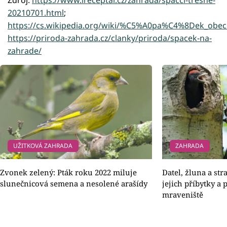
20210701.html
;
https://cs.wikipedia.org/wiki/%C5%A0pa%C4%8Dek_ob
https://priroda-zahrada.cz/clanky/priroda/spacek-na-
zahrade/
UŽITKOVÁ ZAHRADA
ZAHRADA
Zvonek zelený: Pták roku 2022 miluje
Datel, žluna a st
slunečnicová semena a nesolené arašídy
jejich příbytky a
mraveniště