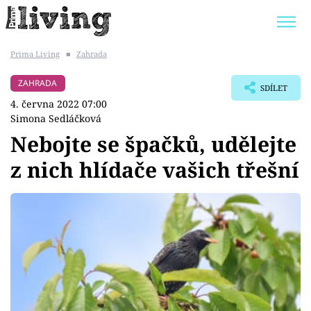
Prima Living
■
Zahrada
Trendy:
JAK UŠETŘIT
POKOJOVÉ KVĚTINY
ZAHRADA
SDÍLET
BYDLENÍ SLAVNÝCH
ZAHRADA
4. června 2022 07:00
Simona Sedláčková
Nebojte se špačků, udělejte
z nich hlídače vašich třešní
Témata
Bydlení
Zahrada
Design