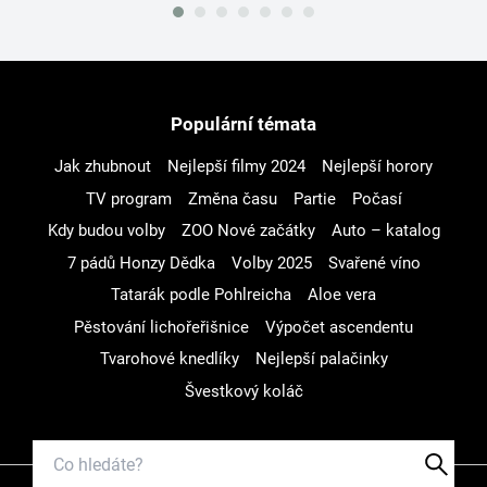
Populární témata
Jak zhubnout
Nejlepší filmy 2024
Nejlepší horory
TV program
Změna času
Partie
Počasí
Kdy budou volby
ZOO Nové začátky
Auto – katalog
7 pádů Honzy Dědka
Volby 2025
Svařené víno
Tatarák podle Pohlreicha
Aloe vera
Pěstování lichořeřišnice
Výpočet ascendentu
Tvarohové knedlíky
Nejlepší palačinky
Švestkový koláč