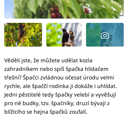
Sledujte prima+
Přihlášení
Sledujte nás
Věděli jste, že můžete udělat kozla
zahradníkem nebo spíš špačka hlídačem
třešní? Špačci zvládnou očesat úrodu velmi
rychle, ale špaččí rodinka ji dokáže i uhlídat.
Jedni pěstitelé tedy špačky velebí a vyvěšují
pro ně budky, tzv. špačníky, druzí bývají z
blížícího se hejna špačků zoufalí.