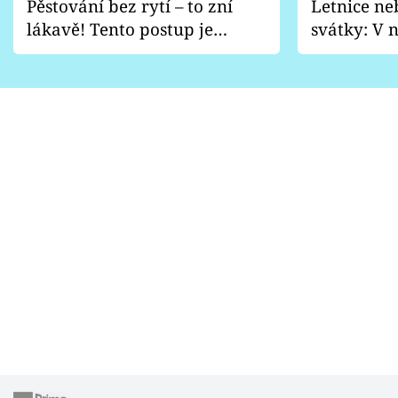
Pěstování bez rytí – to zní
Letnice ne
lákavě! Tento postup je
svátky: V n
vhodný jen pro některé
pondělí z
zahrady