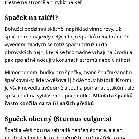
třešně na stromě ani rybíz na keři.
Špaček na talíři?
Bohužel podzimní sklizně, například vinné révy, už
špačci před nájezdy celých hejn špačků neochrání. Po
vyvedení mladých se totiž špačci sdružují do
obrovských hejn, která se hromadně vrhají na úrodu a
pak společně nocují v korunách stromů nebo v rákosí.
Mimochodem, budky pro špačky, zvané špačníky nebo
špačkovníky, lidé vyvěšovali již dávno, v historii. K tomu
je však nevedla uvědomělá touha pomáhat ptákům, ale
spíše chuť na vyhlášenou pochoutku.
Mláďata špačků
často končila na talíři našich předků
.
Špaček obecný (Sturnus vulgaris)
Špačka většinou na zahradě nepřehlédnete, ale ani
nepřeslechnete. Je to poměrně hlučný ptáček, který