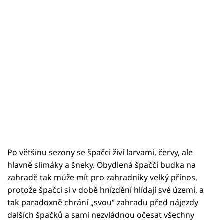
Po většinu sezony se špačci živí larvami, červy, ale
hlavně slimáky a šneky. Obydlená špaččí budka na
zahradě tak může mít pro zahradníky velký přínos,
protože špačci si v době hnízdění hlídají své území, a
tak paradoxně chrání „svou“ zahradu před nájezdy
dalších špačků a sami nezvládnou očesat všechny