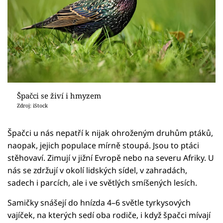
Špačci se živí i hmyzem
Zdroj: iStock
Špačci u nás nepatří k nijak ohroženým druhům ptáků,
naopak, jejich populace mírně stoupá. Jsou to ptáci
stěhovaví. Zimují v jižní Evropě nebo na severu Afriky. U
nás se zdržují v okolí lidských sídel, v zahradách,
sadech i parcích, ale i ve světlých smíšených lesích.
Samičky snášejí do hnízda 4–6 světle tyrkysových
vajíček, na kterých sedí oba rodiče, i když špačci mívají