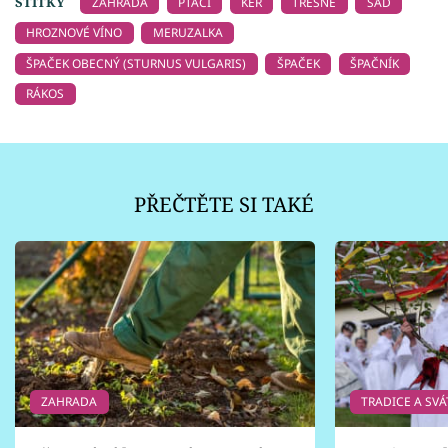
ŠTÍTKY
ZAHRADA
PTÁCI
KEŘ
TŘEŠNĚ
SAD
HROZNOVÉ VÍNO
MERUZALKA
ŠPAČEK OBECNÝ (STURNUS VULGARIS)
ŠPAČEK
ŠPAČNÍK
RÁKOS
PŘEČTĚTE SI TAKÉ
ZAHRADA
TRADICE A SVÁ