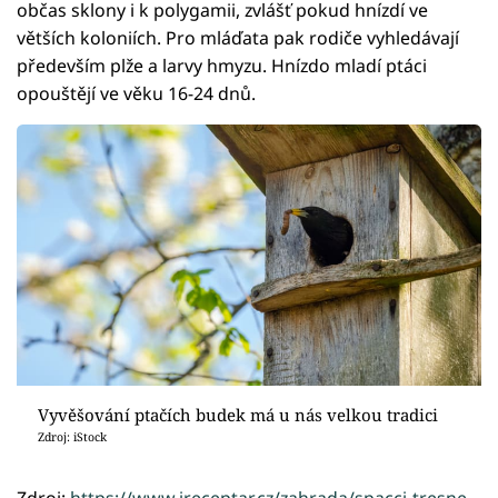
občas sklony i k polygamii, zvlášť pokud hnízdí ve
větších koloniích. Pro mláďata pak rodiče vyhledávají
především plže a larvy hmyzu. Hnízdo mladí ptáci
opouštějí ve věku 16-24 dnů.
Vyvěšování ptačích budek má u nás velkou tradici
Zdroj: iStock
Zdroj:
https://www.ireceptar.cz/zahrada/spacci-tresne-