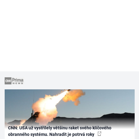
CNN: USA už vystřílely většinu raket svého klíčového
obranného systému. Nahradit je potrvá roky