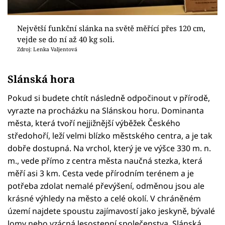
Největší funkční slánka na světě měřící přes 120 cm,
vejde se do ní až 40 kg soli.
Zdroj: Lenka Valjentová
Slánská hora
Pokud si budete chtít následně odpočinout v přírodě,
vyrazte na procházku na Slánskou horu. Dominanta
města, která tvoří nejjižnější výběžek Českého
středohoří, leží velmi blízko městského centra, a je tak
dobře dostupná. Na vrchol, který je ve výšce 330 m. n.
m., vede přímo z centra města naučná stezka, která
měří asi 3 km. Cesta vede přírodním terénem a je
potřeba zdolat nemalé převýšení, odměnou jsou ale
krásné výhledy na město a celé okolí. V chráněném
území najdete spoustu zajímavostí jako jeskyně, bývalé
lomy nebo vzácná lesostepní společenstva. Slánská