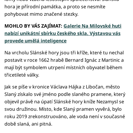
hora je přírodní památka, a proto se nesmíte
pohybovat mimo značené stezky.
MOHLO BY VÁS ZAJÍMAT:
Galerie Na Milovské huti
nabízí unikátní sbírku českého skla. Výstavou vás
provede umělá inteligence
Na vrcholu Slánské hory jsou tři kříže, které tu nechal
postavit v roce 1662 hrabě Bernard Ignác z Martinic a
mají být symbolem utrpení místních obyvatel během
třicetileté války.
Jak se píše v kronice Václava Hájka z Libočan, město
Slaný získalo své jméno podle slaného pramene, který
objevil právě na úpatí Slánské hory kníže Nezamysl se
svou družinou. Místo, kde Slaný pramen vyvěrá, bylo
roku 2019 zrekonstruováno, ale voda není v současné
době slaná, ani pitná.