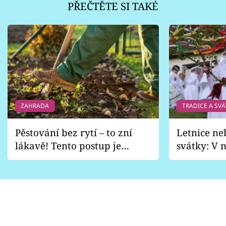
PŘEČTĚTE SI TAKÉ
ZAHRADA
TRADICE A SVÁ
Pěstování bez rytí – to zní
Letnice ne
lákavě! Tento postup je
svátky: V n
vhodný jen pro některé
pondělí z
zahrady