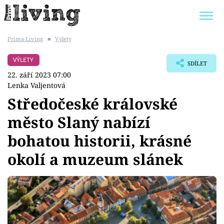
Prima Living
■
Výlety
Trendy:
JAK UŠETŘIT
POKOJOVÉ KVĚTINY
VÝLETY
SDÍLET
BYDLENÍ SLAVNÝCH
ZAHRADA
22. září 2023 07:00
Lenka Valjentová
Středočeské královské
město Slaný nabízí
Témata
bohatou historii, krásné
Bydlení
okolí a muzeum slánek
Zahrada
Design