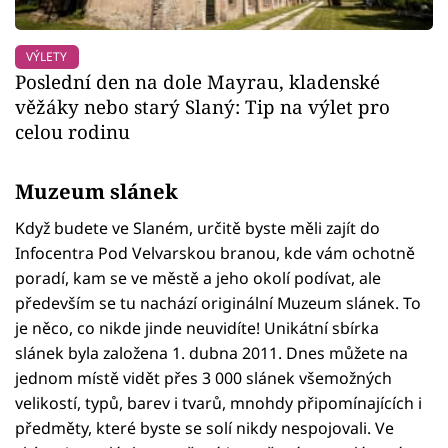
VÝLETY
Poslední den na dole Mayrau, kladenské
věžáky nebo starý Slaný: Tip na výlet pro
celou rodinu
Muzeum slánek
Když budete ve Slaném, určitě byste měli zajít do
Infocentra Pod Velvarskou branou, kde vám ochotně
poradí, kam se ve městě a jeho okolí podívat, ale
především se tu nachází originální Muzeum slánek. To
je něco, co nikde jinde neuvidíte! Unikátní sbírka
slánek byla založena 1. dubna 2011. Dnes můžete na
jednom místě vidět přes 3 000 slánek všemožných
velikostí, typů, barev i tvarů, mnohdy připomínajících i
předměty, které byste se solí nikdy nespojovali. Ve