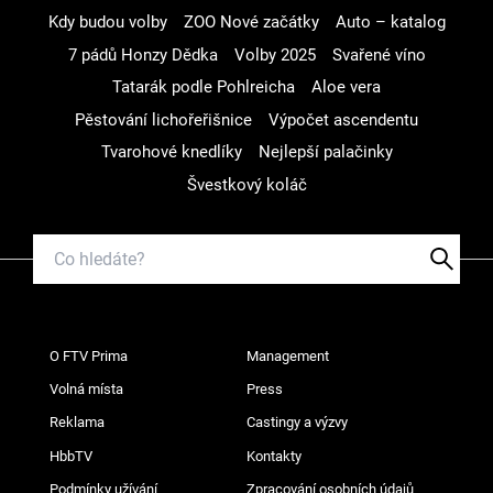
Kdy budou volby
ZOO Nové začátky
Auto – katalog
7 pádů Honzy Dědka
Volby 2025
Svařené víno
Tatarák podle Pohlreicha
Aloe vera
Pěstování lichořeřišnice
Výpočet ascendentu
Tvarohové knedlíky
Nejlepší palačinky
Švestkový koláč
O FTV Prima
Management
Volná místa
Press
Reklama
Castingy a výzvy
HbbTV
Kontakty
Podmínky užívání
Zpracování osobních údajů