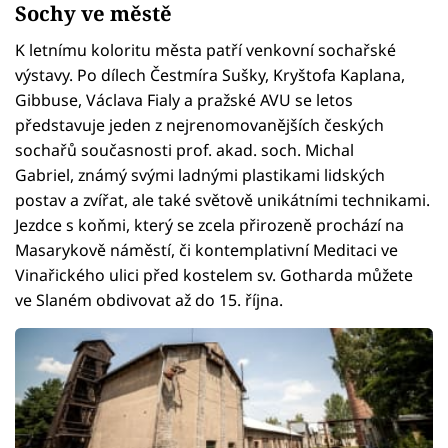
Sochy ve městě
K letnímu koloritu města patří venkovní sochařské
výstavy. Po dílech Čestmíra Sušky, Kryštofa Kaplana,
Gibbuse, Václava Fialy a pražské AVU se letos
představuje jeden z nejrenomovanějších českých
sochařů současnosti prof. akad. soch. Michal
Gabriel, známý svými ladnými plastikami lidských
postav a zvířat, ale také světově unikátními technikami.
Jezdce s koňmi, který se zcela přirozeně prochází na
Masarykově náměstí, či kontemplativní Meditaci ve
Vinařického ulici před kostelem sv. Gotharda můžete
ve Slaném obdivovat až do 15. října.