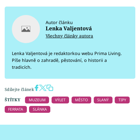
Autor článku
Lenka Valjentová
Všechny články autora
Lenka Valjentová je redaktorkou webu Prima Living.
Píše hlavně o zahradě, pěstování, o historii a
tradicích.
Sdílejte článek
ŠTÍTKY
MUZEUM
VÝLET
MĚSTO
SLANÝ
TIPY
FERRATA
SLÁNKA