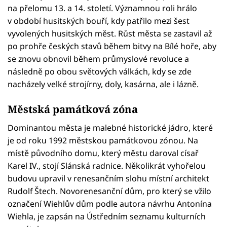
na přelomu 13. a 14. století. Významnou roli hrálo
v období husitských bouří, kdy patřilo mezi šest
vyvolených husitských měst. Růst města se zastavil až
po prohře českých stavů během bitvy na Bílé hoře, aby
se znovu obnovil během průmyslové revoluce a
následně po obou světových válkách, kdy se zde
nacházely velké strojírny, doly, kasárna, ale i lázně.
Městská památková zóna
Dominantou města je malebné historické jádro, které
je od roku 1992 městskou památkovou zónou. Na
místě původního domu, který městu daroval císař
Karel IV., stojí Slánská radnice. Několikrát vyhořelou
budovu upravil v renesančním slohu místní architekt
Rudolf Štech. Novorenesanční dům, pro který se vžilo
označení Wiehlův dům podle autora návrhu Antonína
Wiehla, je zapsán na Ústředním seznamu kulturních