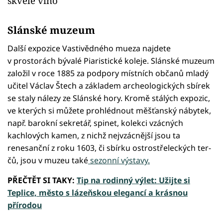
skvělé víno
Slánské muzeum
Další expozice Vastivědného mueza najdete
v prostorách bývalé Piaristické koleje. Slánské muzeum
založil v roce 1885 za podpory místních občanů mladý
učitel Václav Štech a základem archeologických sbírek
se staly nálezy ze Slánské hory. Kromě stálých expozic,
ve kterých si můžete prohlédnout měšťanský nábytek,
např. barokní sekretář, spinet, kolekci vzácných
kachlových kamen, z nichž nejvzácnější jsou ta
renesanční z roku 1603, či sbírku ostrostřeleckých ter­
čů, jsou v muzeu také
sezonní výstavy.
PŘEČTĚT SI TAKY:
Tip na rodinný výlet: Užijte si
Teplice, město s lázeňskou elegancí a krásnou
přírodou