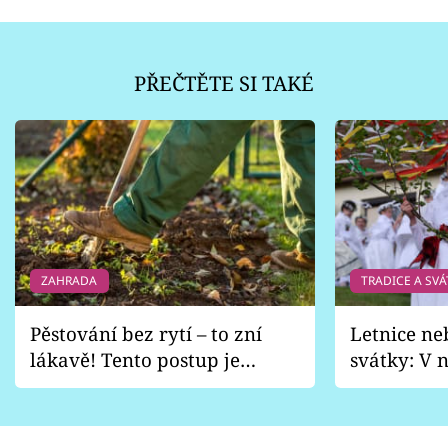
PŘEČTĚTE SI TAKÉ
ZAHRADA
TRADICE A SVÁ
Pěstování bez rytí – to zní
Letnice ne
lákavě! Tento postup je
svátky: V n
vhodný jen pro některé
pondělí z
zahrady