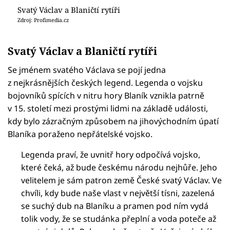
Svatý Václav a Blaničtí rytíři
Zdroj: Profimedia.cz
Svatý Václav a Blaničtí rytíři
Se jménem svatého Václava se pojí jedna
z nejkrásnějších českých legend. Legenda o vojsku
bojovníků spících v nitru hory Blaník vznikla patrně
v 15. století mezi prostými lidmi na základě události,
kdy bylo zázračným způsobem na jihovýchodním úpatí
Blaníka poraženo nepřátelské vojsko.
Legenda praví, že uvnitř hory odpočívá vojsko,
které čeká, až bude českému národu nejhůře. Jeho
velitelem je sám patron země České svatý Václav. Ve
chvíli, kdy bude naše vlast v největší tísni, zazelená
se suchý dub na Blaníku a pramen pod ním vydá
tolik vody, že se studánka přeplní a voda poteče až