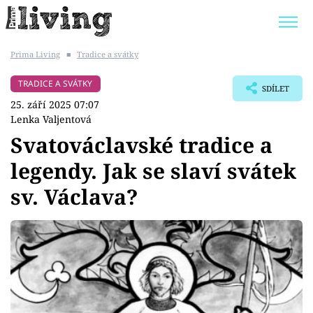
Prima Living
■
Tradice a svátky
Trendy:
JAK UŠETŘIT
POKOJOVÉ KVĚTINY
TRADICE A SVÁTKY
SDÍLET
BYDLENÍ SLAVNÝCH
ZAHRADA
25. září 2025 07:07
Lenka Valjentová
Svatováclavské tradice a
legendy. Jak se slaví svátek
Témata
sv. Václava?
Bydlení
Zahrada
Design