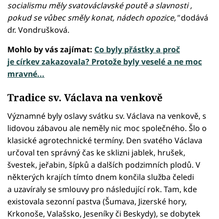
socialismu měly svatováclavské poutě a slavnosti ,
pokud se vůbec směly konat, nádech opozice,"
dodává
dr. Vondrušková.
Mohlo by vás zajímat:
Co byly přástky a proč
je církev zakazovala? Protože byly veselé a ne moc
mravné...
Tradice sv. Václava na venkově
Významné byly oslavy svátku sv. Václava na venkově, s
lidovou zábavou ale neměly nic moc společného. Šlo o
klasické agrotechnické termíny. Den svatého Václava
určoval ten správný čas ke sklizni jablek, hrušek,
švestek, jeřabin, šípků a dalších podzimních plodů. V
některých krajích tímto dnem končila služba čeledi
a uzavíraly se smlouvy pro následující rok. Tam, kde
existovala sezonní pastva (Šumava, Jizerské hory,
Krkonoše, Valašsko, Jeseníky či Beskydy), se dobytek