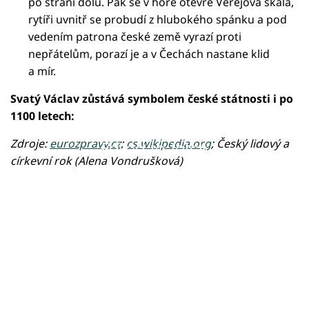
po stráni dolů. Pak se v hoře otevře Veřejová skála,
rytíři uvnitř se probudí z hlubokého spánku a pod
vedením patrona české země vyrazí proti
nepřátelům, porazí je a v Čechách nastane klid
a mír.
Svatý Václav zůstává symbolem české státnosti i po
1100 letech:
Zdroje:
eurozpravy.cz
;
cs.wikipedia.org
; Český lidový a
Failed to fetch
církevní rok (Alena Vondrušková)