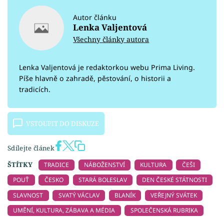
Autor článku
Lenka Valjentová
Všechny články autora
Lenka Valjentová je redaktorkou webu Prima Living.
Píše hlavně o zahradě, pěstování, o historii a
tradicích.
VSTOUPIT DO DISKUZE
Sdílejte článek
ŠTÍTKY
TRADICE
NÁBOŽENSTVÍ
KULTURA
ČEŠI
POUŤ
ČESKO
STARÁ BOLESLAV
DEN ČESKÉ STÁTNOSTI
SLAVNOST
SVATÝ VÁCLAV
BLANÍK
VEŘEJNÝ SVÁTEK
UMĚNÍ, KULTURA, ZÁBAVA A MÉDIA
SPOLEČENSKÁ RUBRIKA