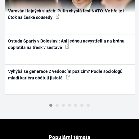
Varování tajných služeb: Putin chystá test NATO. Ve hře je i
útok na české sousedy
Ostuda Sparty v Boleslavi: Ani jednou nevystřelila na bránu,
doplatila na třesk v sestavě
Vyhýbá se generace Z vedoucím pozicím? Podle sociologů
mladí kariéru obětují jistotě
Populární témata