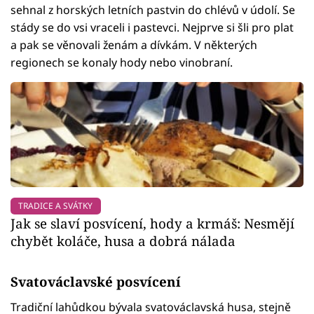
sehnal z horských letních pastvin do chlévů v údolí. Se
stády se do vsi vraceli i pastevci. Nejprve si šli pro plat
a pak se věnovali ženám a dívkám. V některých
regionech se konaly hody nebo vinobraní.
TRADICE A SVÁTKY
Jak se slaví posvícení, hody a krmáš: Nesmějí
chybět koláče, husa a dobrá nálada
Svatováclavské posvícení
Tradiční lahůdkou bývala svatováclavská husa, stejně