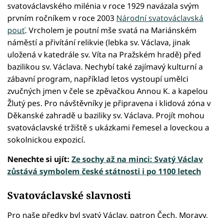
svatováclavského milénia v roce 1929 navázala svým
prvním ročníkem v roce 2003
Národní svatováclavská
pouť
. Vrcholem je poutní mše svatá na Mariánském
náměstí a přivítání relikvie (lebka sv. Václava, jinak
uložená v katedrále sv. Víta na Pražském hradě) před
bazilikou sv. Václava. Nechybí také zajímavý kulturní a
zábavní program, například letos vystoupí umělci
zvučných jmen v čele se zpěvačkou Annou K. a kapelou
Žlutý pes. Pro návštěvníky je připravena i klidová zóna v
Děkanské zahradě u baziliky sv. Václava. Projít mohou
svatováclavské tržiště s ukázkami řemesel a loveckou a
sokolnickou expozicí.
Nenechte si ujít:
Ze sochy až na minci: Svatý Václav
zůstává symbolem české státnosti i po 1100 letech
Svatováclavské slavnosti
Pro naše předky byl svatý Václav, patron Čech, Moravy,