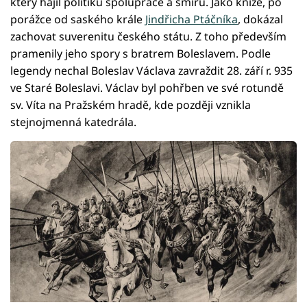
který hájil politiku spolupráce a smíru. Jako kníže, po
porážce od saského krále
Jindřicha Ptáčníka
, dokázal
zachovat suverenitu českého státu. Z toho především
pramenily jeho spory s bratrem Boleslavem. Podle
legendy nechal Boleslav Václava zavraždit 28. září r. 935
ve Staré Boleslavi. Václav byl pohřben ve své rotundě
sv. Víta na Pražském hradě, kde později vznikla
stejnojmenná katedrála.