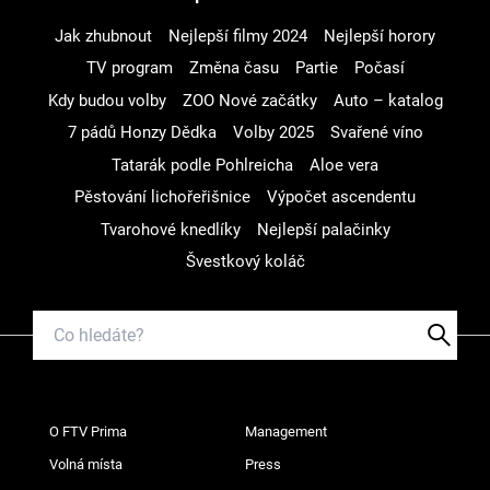
Jak zhubnout
Nejlepší filmy 2024
Nejlepší horory
TV program
Změna času
Partie
Počasí
Kdy budou volby
ZOO Nové začátky
Auto – katalog
7 pádů Honzy Dědka
Volby 2025
Svařené víno
Tatarák podle Pohlreicha
Aloe vera
Pěstování lichořeřišnice
Výpočet ascendentu
Tvarohové knedlíky
Nejlepší palačinky
Švestkový koláč
O FTV Prima
Management
Volná místa
Press