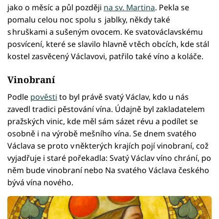
jako o měsíc a půl později
na sv. Martina
. Pekla se
pomalu celou noc spolu s jablky, někdy také
s hruškami a sušeným ovocem. Ke svatováclavskému
posvícení, které se slavilo hlavně v těch obcích, kde stál
kostel zasvěcený Václavovi, patřilo také víno a koláče.
Vinobraní
Podle
pověsti
to byl právě svatý Václav, kdo u nás
zavedl tradici pěstování vína. Údajně byl zakladatelem
pražských vinic, kde měl sám sázet révu a podílet se
osobně i na výrobě mešního vína. Se dnem svatého
Václava se proto v některých krajích pojí vinobraní, což
vyjadřuje i staré pořekadla: Svatý Václav víno chrání, po
něm bude vinobraní nebo Na svatého Václava českého
bývá vína nového.