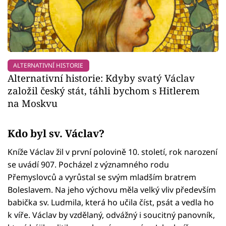
ALTERNATIVNÍ HISTORIE
Alternativní historie: Kdyby svatý Václav
založil český stát, táhli bychom s Hitlerem
na Moskvu
Kdo byl sv. Václav?
Kníže Václav žil v první polovině 10. století, rok narození
se uvádí 907. Pocházel z významného rodu
Přemyslovců a vyrůstal se svým mladším bratrem
Boleslavem. Na jeho výchovu měla velký vliv především
babička sv. Ludmila, která ho učila číst, psát a vedla ho
k víře. Václav by vzdělaný, odvážný i soucitný panovník,