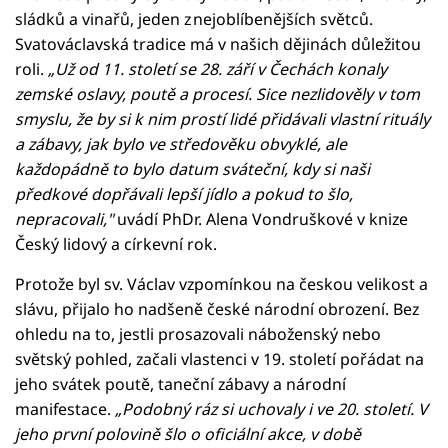
sládků a vinařů, jeden z nejoblíbenějších světců.
Svatováclavská tradice má v našich dějinách důležitou
roli.
„Už od 11. století se 28. září v Čechách konaly
zemské oslavy, poutě a procesí. Sice nezlidověly v tom
smyslu, že by si k nim prostí lidé přidávali vlastní rituály
a zábavy, jak bylo ve středověku obvyklé, ale
každopádně to bylo datum sváteční, kdy si naši
předkové dopřávali lepší jídlo a pokud to šlo,
nepracovali,"
uvádí PhDr. Alena Vondruškové v knize
Český lidový a církevní rok.
Protože byl sv. Václav vzpomínkou na českou velikost a
slávu, přijalo ho nadšeně české národní obrození. Bez
ohledu na to, jestli prosazovali náboženský nebo
světský pohled, začali vlastenci v 19. století pořádat na
jeho svátek poutě, taneční zábavy a národní
manifestace.
„Podobný ráz si uchovaly i ve 20. století. V
jeho první polovině šlo o oficiální akce, v době