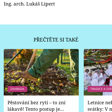
Ing. arch. Lukáš Lipert
PŘEČTĚTE SI TAKÉ
ZAHRADA
TRADICE A SVÁ
Pěstování bez rytí – to zní
Letnice ne
lákavě! Tento postup je
svátky: V n