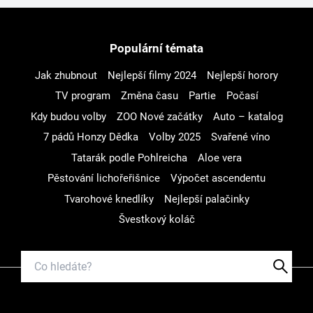
Populární témata
Jak zhubnout
Nejlepší filmy 2024
Nejlepší horory
TV program
Změna času
Partie
Počasí
Kdy budou volby
ZOO Nové začátky
Auto – katalog
7 pádů Honzy Dědka
Volby 2025
Svařené víno
Tatarák podle Pohlreicha
Aloe vera
Pěstování lichořeřišnice
Výpočet ascendentu
Tvarohové knedlíky
Nejlepší palačinky
Švestkový koláč