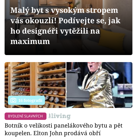
Sledujte prima+
Malý byt s vysokým stropem
vás okouzlí! Podívejte se, jak
Přihlášení
ho designéři vytěžili na
maximum
Sledujte nás
16 fotografií
BYDLENÍ SLAVNÝCH
Botník o velikosti panelákového bytu a pět
koupelen. Elton John prodává obří