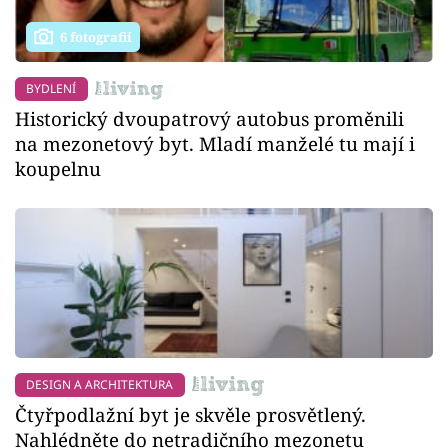
6 fotografií
BYDLENÍ
Historický dvoupatrový autobus proměnili
na mezonetový byt. Mladí manželé tu mají i
koupelnu
DESIGN A ARCHITEKTURA
Čtyřpodlažní byt je skvěle prosvětlený.
Nahlédněte do netradičního mezonetu