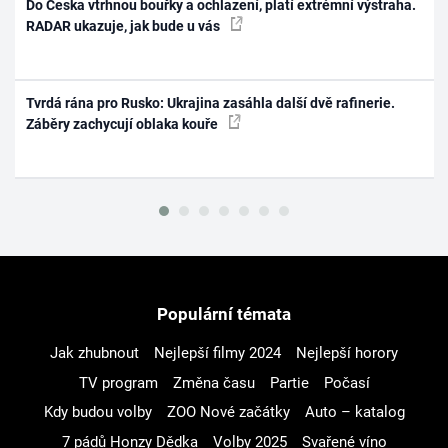
Do Česka vtrhnou bouřky a ochlazení, platí extrémní výstraha.
RADAR ukazuje, jak bude u vás
Tvrdá rána pro Rusko: Ukrajina zasáhla další dvě rafinerie.
Záběry zachycují oblaka kouře
Populární témata
Jak zhubnout
Nejlepší filmy 2024
Nejlepší horory
TV program
Změna času
Partie
Počasí
Kdy budou volby
ZOO Nové začátky
Auto – katalog
7 pádů Honzy Dědka
Volby 2025
Svařené víno