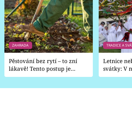
ZAHRADA
TRADICE A SVÁ
Pěstování bez rytí – to zní
Letnice ne
lákavě! Tento postup je
svátky: V n
vhodný jen pro některé
pondělí z
zahrady