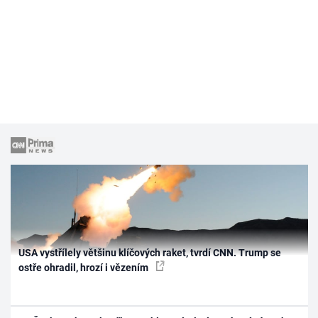
USA vystřílely většinu klíčových raket, tvrdí CNN. Trump se
ostře ohradil, hrozí i vězením