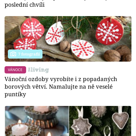
poslední chvíli
7 fotografií
VÁNOCE
Vánoční ozdoby vyrobíte i z popadaných
borových větví. Namalujte na ně veselé
puntíky