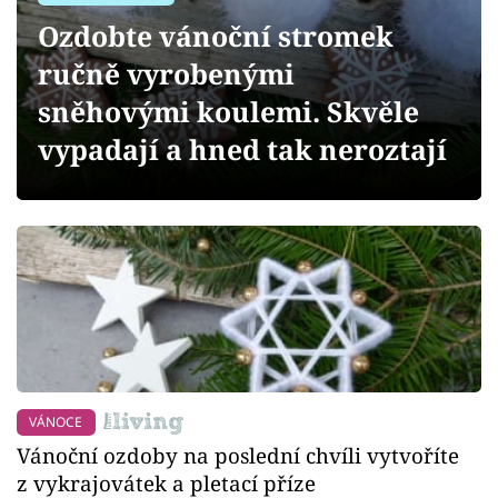
Sledujte prima+
Ozdobte vánoční stromek
ručně vyrobenými
Přihlášení
sněhovými koulemi. Skvěle
vypadají a hned tak neroztají
Sledujte nás
VÁNOCE
Vánoční ozdoby na poslední chvíli vytvoříte
z vykrajovátek a pletací příze