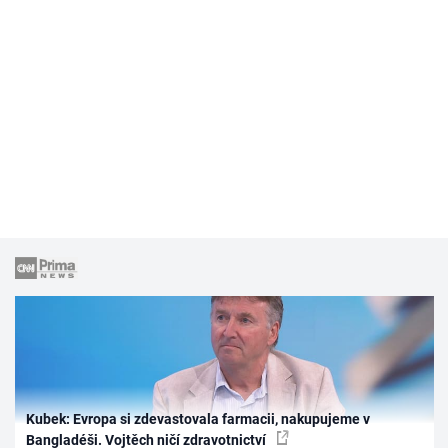
Kubek: Evropa si zdevastovala farmacii, nakupujeme v
Bangladéši. Vojtěch ničí zdravotnictví