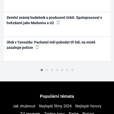
Zemřel známý hudebník a producent Orbit. Spolupracoval s
hvězdami jako Madonna a U2
Útok v Tanvaldu: Pachatel měl pobodat tři lidi, na místě
zasahuje policie
Populární témata
Jak zhubnout
Nejlepší filmy 2024
Nejlepší horory
TV program
Změna času
Partie
Počasí