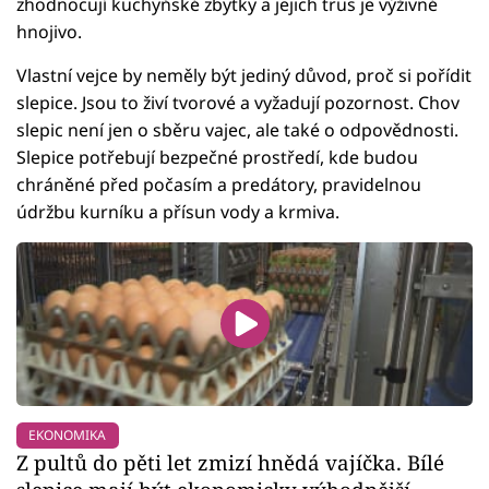
zhodnocují kuchyňské zbytky a jejich trus je výživné
hnojivo.
Vlastní vejce by neměly být jediný důvod, proč si pořídit
slepice. Jsou to živí tvorové a vyžadují pozornost. Chov
slepic není jen o sběru vajec, ale také o odpovědnosti.
Slepice potřebují bezpečné prostředí, kde budou
chráněné před počasím a predátory, pravidelnou
údržbu kurníku a přísun vody a krmiva.
EKONOMIKA
Z pultů do pěti let zmizí hnědá vajíčka. Bílé