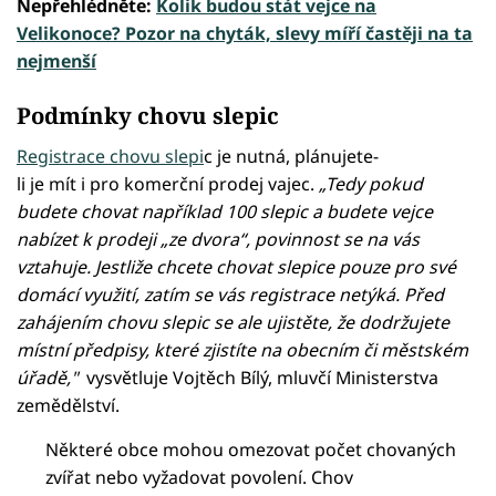
Nepřehlédněte:
Kolik budou stát vejce na
Velikonoce? Pozor na chyták, slevy míří častěji na ta
nejmenší
Podmínky chovu slepic
Registrace chovu slepi
c je nutná, plánujete-
li je mít i pro komerční prodej vajec.
„Tedy pokud
budete chovat například 100 slepic a budete vejce
nabízet k prodeji „ze dvora“, povinnost se na vás
vztahuje. Jestliže chcete chovat slepice pouze pro své
domácí využití, zatím se vás registrace netýká. Před
zahájením chovu slepic se ale ujistěte, že dodržujete
místní předpisy, které zjistíte na obecním či městském
úřadě,"
vysvětluje Vojtěch Bílý, mluvčí Ministerstva
zemědělství.
Některé obce mohou omezovat počet chovaných
zvířat nebo vyžadovat povolení. Chov