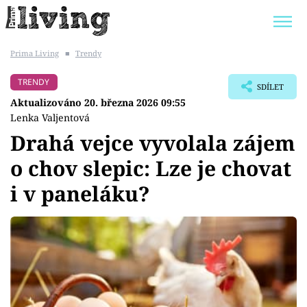
Prima Living
■
Trendy
Trendy:
JAK UŠETŘIT
POKOJOVÉ KVĚTINY
TRENDY
SDÍLET
BYDLENÍ SLAVNÝCH
ZAHRADA
Aktualizováno 20. března 2026 09:55
Lenka Valjentová
Drahá vejce vyvolala zájem
o chov slepic: Lze je chovat
Témata
i v paneláku?
Bydlení
Zahrada
Design