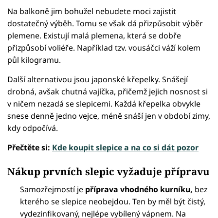
Na balkoně jim bohužel nebudete moci zajistit
dostatečný výběh. Tomu se však dá přizpůsobit výběr
plemene. Existují malá plemena, která se dobře
přizpůsobí voliéře. Například tzv. vousáčci váží kolem
půl kilogramu.
Další alternativou jsou japonské křepelky. Snášejí
drobná, avšak chutná vajíčka, přičemž jejich nosnost si
v ničem nezadá se slepicemi. Každá křepelka obvykle
snese denně jedno vejce, méně snáší jen v období zimy,
kdy odpočívá.
Přečtěte si:
Kde koupit slepice a na co si dát pozor
Nákup prvních slepic vyžaduje přípravu
Samozřejmostí je
příprava vhodného kurníku,
bez
kterého se slepice neobejdou. Ten by měl být čistý,
vydezinfikovaný, nejlépe vybílený vápnem. Na