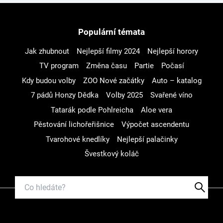
Populární témata
Jak zhubnout
Nejlepší filmy 2024
Nejlepší horory
TV program
Změna času
Partie
Počasí
Kdy budou volby
ZOO Nové začátky
Auto – katalog
7 pádů Honzy Dědka
Volby 2025
Svařené víno
Tatarák podle Pohlreicha
Aloe vera
Pěstování lichořeřišnice
Výpočet ascendentu
Tvarohové knedlíky
Nejlepší palačinky
Švestkový koláč