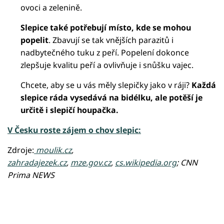
ovoci a zelenině.
Slepice také potřebují místo, kde se mohou
popelit
. Zbavují se tak vnějších parazitů i
nadbytečného tuku z peří. Popelení dokonce
zlepšuje kvalitu peří a ovlivňuje i snůšku vajec.
Chcete, aby se u vás měly slepičky jako v ráji?
Každá
slepice ráda vysedává na bidélku, ale potěší je
určitě i slepičí houpačka.
V Česku roste zájem o chov slepic:
Zdroje:
moulik.cz
,
Failed to fetch
zahradajezek.cz
,
mze.gov.cz
,
cs.wikipedia.org
; CNN
Prima NEWS