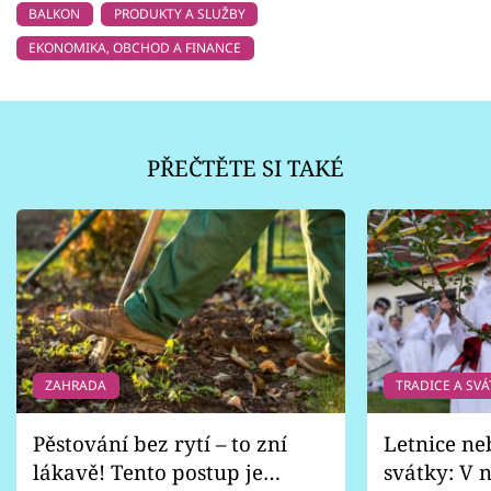
BALKON
PRODUKTY A SLUŽBY
EKONOMIKA, OBCHOD A FINANCE
PŘEČTĚTE SI TAKÉ
ZAHRADA
TRADICE A SVÁ
Pěstování bez rytí – to zní
Letnice ne
lákavě! Tento postup je
svátky: V n