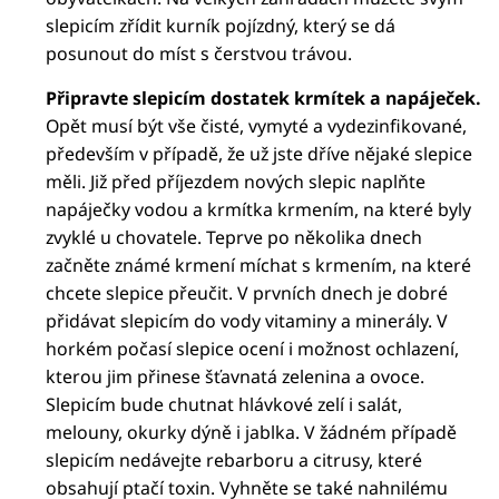
slepicím zřídit kurník pojízdný, který se dá
posunout do míst s čerstvou trávou.
Připravte slepicím dostatek krmítek a napáječek.
Opět musí být vše čisté, vymyté a vydezinfikované,
především v případě, že už jste dříve nějaké slepice
měli. Již před příjezdem nových slepic naplňte
napáječky vodou a krmítka krmením, na které byly
zvyklé u chovatele. Teprve po několika dnech
začněte známé krmení míchat s krmením, na které
chcete slepice přeučit. V prvních dnech je dobré
přidávat slepicím do vody vitaminy a minerály. V
horkém počasí slepice ocení i možnost ochlazení,
kterou jim přinese šťavnatá zelenina a ovoce.
Slepicím bude chutnat hlávkové zelí i salát,
melouny, okurky dýně i jablka. V žádném případě
slepicím nedávejte rebarboru a citrusy, které
obsahují ptačí toxin. Vyhněte se také nahnilému