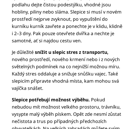
podlahu dejte čistou podestýlku, vhodné jsou
hobliny, piliny nebo sláma. Slepice si musí v novém
prostředí nejprve zvyknout, po vypuštění do
kurníku kurník zavřete a ponechte je v klidu, klidně
i 2–3 dny. Pak pouze otevřete dvířka a nechte je
samotné, ať si najdou cestu ven.
Je důležité
snížit u slepic stres z transportu,
nového prostředí, nového krmení nebo i z nových
světelných podmínek na co nejnižší možnou míru.
Každý stres oddaluje a snižuje snůšku vajec. Také
slepicím připravte vhodná místa, kam mohou svá
vajíčka snášet.
Slepice potřebují možnost výběhu.
Pokud
nebudou mít možnost velkého prostoru, trávníku,
vysypte malý výběh pískem. Opět zde nesmí zůstat
nečistota a trus po případných předchozích
obyvatelkách. Na velkých zahradách můžete svým