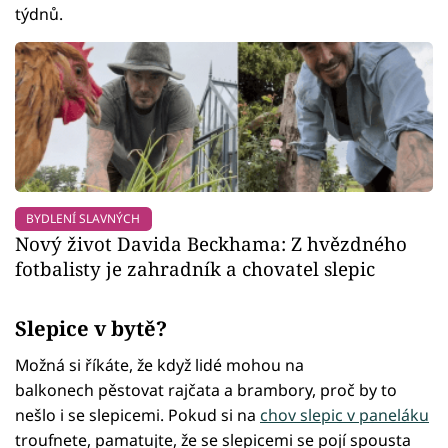
týdnů.
BYDLENÍ SLAVNÝCH
Nový život Davida Beckhama: Z hvězdného
fotbalisty je zahradník a chovatel slepic
Slepice v bytě?
Možná si říkáte, že když lidé mohou na
balkonech pěstovat rajčata a brambory, proč by to
nešlo i se slepicemi. Pokud si na
chov slepic v paneláku
troufnete, pamatujte, že se slepicemi se pojí spousta