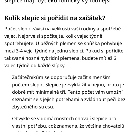
slepice mají být ekonomicky výhodnější
Kolik slepic si pořídit na začátek?
Počet slepic závisí na velikosti vaší rodiny a spotřebě
vajec. Nejprve si spočítejte, kolik vajec týdně
spotřebujete. U běžných plemen se snůška pohybuje
mezi 3-4 vejci týdně na jednu slepici. Pokud si pořídíte
takzvaná nosná hybridní plemena, budete mít až 6
vajec týdně od každé slípky.
Začátečníkům se doporučuje začít s menším
počtem slepic. Slepice je zvyklá žít v hejnu, proto je
dobré mít minimálně tři
.
Tento počet vám umožní
seznámit se s jejich potřebami a zvládnout péči bez
zbytečného stresu.
Obvykle se v domácnostech chovají slepice pro
vlastní potřebu, což znamená, že většina chovatelů