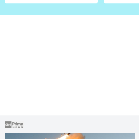
vhodný jen pro některé
pondělí z
zahrady