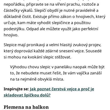
nepořádku, připravte se na víření prachu, roztoče a
částečky výkalů. Slepičí obydlí je nutné pravidelně a
důkladně čistit. Existuje přímo zákon o hnojivech, který
určuje, kam máte vyhodit slepičince a použitou
podestýlku. Odpad ale můžete využít jako perfektní
hnojivo.
Slepice mají pronikavý a velmi hlasitý zvukový projev,
který doprovází každé zdárné snesení vejce. Sousedé
si mohou na kvokání slepic stěžovat.
Výhodou chovu slepic v paneláku naopak může být
to, že nebudete muset řešit, že vám vajíčka zanáší
na ta nejméně obvyklá místa.
Inspirujte se:
Jak poznat čerstvá vejce a proč je
skladovat špičkou dolů?
Plemena na balkon