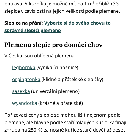
potravu. V kurníku je možné mít na 1 m² přibližně 3
slepice v závislosti na jejich velikosti podle plemene.
Slepice na přání:
Vyberte si do svého chovu to
správné slepičí plemeno
Plemena slepic pro domácí chov
V Česku jsou oblíbená plemena:
leghornka
(vynikající nosnice)
orpingtonka
(klidné a přátelské slepičky)
sasexka
(univerzální plemeno)
wyandotka
(krásné a přátelské)
Pořizovací ceny slepic se mohou lišit nejenom podle
plemene, ale hlavně podle stáří mladých kuřic. Začínají
zhruba na 250 Kč za nosné kuřice staré devět až deset