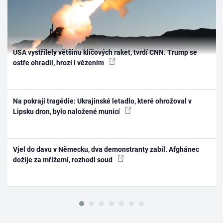
USA vystřílely většinu klíčových raket, tvrdí CNN. Trump se
ostře ohradil, hrozí i vězením
Na pokraji tragédie: Ukrajinské letadlo, které ohrožoval v
Lipsku dron, bylo naložené municí
Vjel do davu v Německu, dva demonstranty zabil. Afghánec
dožije za mřížemi, rozhodl soud