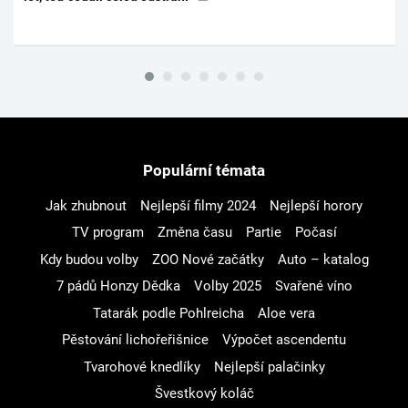
Populární témata
Jak zhubnout
Nejlepší filmy 2024
Nejlepší horory
TV program
Změna času
Partie
Počasí
Kdy budou volby
ZOO Nové začátky
Auto – katalog
7 pádů Honzy Dědka
Volby 2025
Svařené víno
Tatarák podle Pohlreicha
Aloe vera
Pěstování lichořeřišnice
Výpočet ascendentu
Tvarohové knedlíky
Nejlepší palačinky
Švestkový koláč