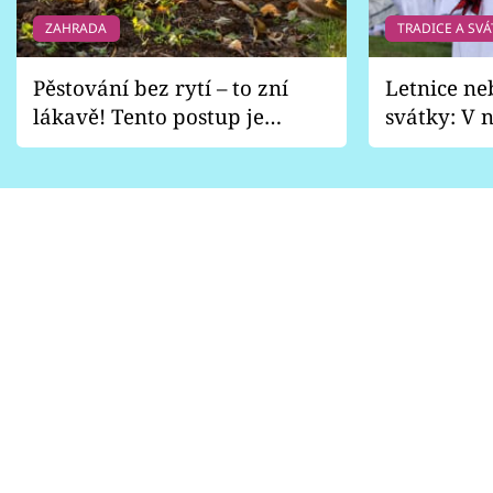
ZAHRADA
TRADICE A SVÁ
Pěstování bez rytí – to zní
Letnice ne
lákavě! Tento postup je
svátky: V n
vhodný jen pro některé
pondělí z
zahrady