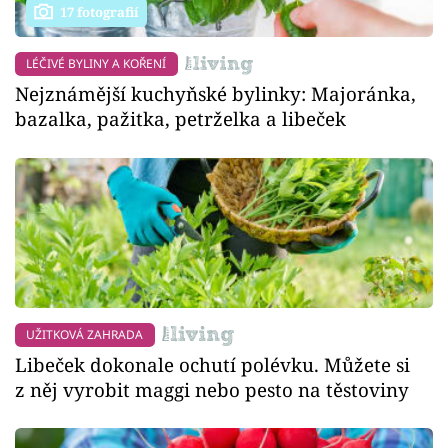
17 fotografií
LÉČIVÉ BYLINY A KOŘENÍ
Nejznámější kuchyňské bylinky: Majoránka,
bazalka, pažitka, petrželka a libeček
UŽITKOVÁ ZAHRADA
Libeček dokonale ochutí polévku. Můžete si
z něj vyrobit maggi nebo pesto na těstoviny