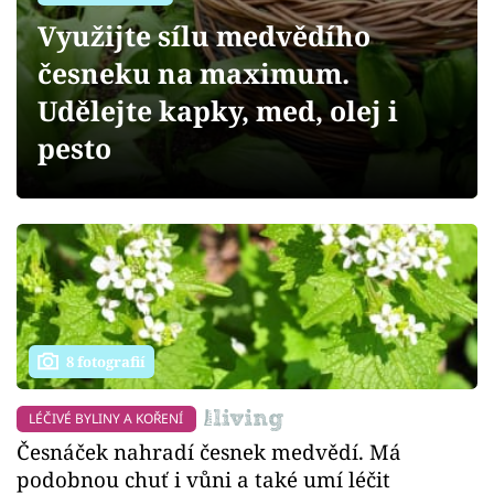
Sledujte prima+
Využijte sílu medvědího
česneku na maximum.
Přihlášení
Udělejte kapky, med, olej i
pesto
Sledujte nás
8 fotografií
LÉČIVÉ BYLINY A KOŘENÍ
Česnáček nahradí česnek medvědí. Má
podobnou chuť i vůni a také umí léčit