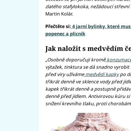
zlatého stafylokoka, nežádoucí střevní b
Martin Kolár.
Přečtěte si:
4 jarní bylinky, které mu
popenec a plicník
Jak naložit s medvědím 
„Osobně doporučuji kromě
konzumace
výtažek, tinktura se dá snadno vyrobit 
před viry užíváme
medvědí kapky
po do
třikrát denně ve sklence vody před jídle
kapek třikrát denně a postupně přidáva
denně před jídlem. Antivirovou kúru si
snížení krevního tlaku, proti chorobám