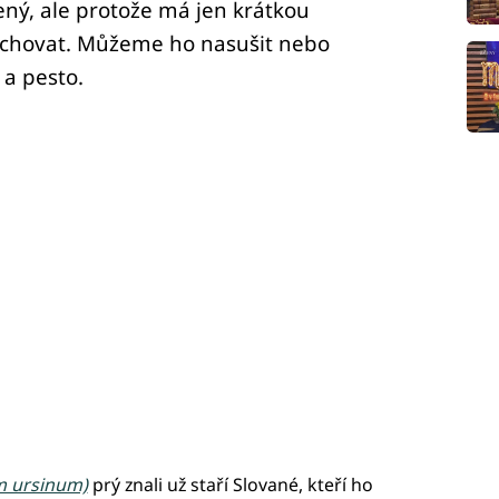
žený, ale protože má jen krátkou
uchovat. Můžeme ho nasušit nebo
 a pesto.
um ursinum)
prý znali už staří Slované, kteří ho