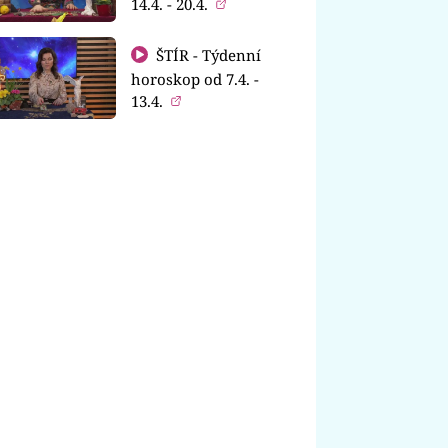
14.4. - 20.4.
ŠTÍR - Týdenní
horoskop od 7.4. -
13.4.