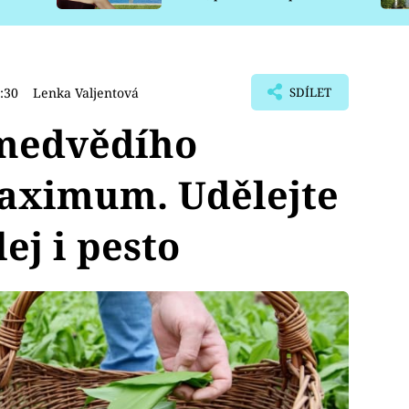
pro psy
:30
Lenka Valjentová
SDÍLET
 medvědího
aximum. Udělejte
ej i pesto