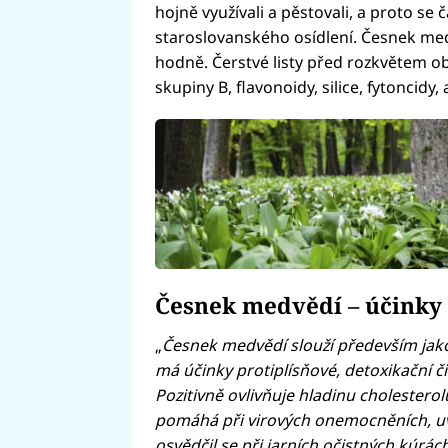
hojně využívali a pěstovali, a proto se
staroslovanského osídlení. Česnek med
hodně. Čerstvé listy před rozkvětem obs
skupiny B, flavonoidy, silice, fytoncidy, 
Česnek medvědí – účinky
„
Česnek medvědí slouží především jako 
má účinky protiplísňové, detoxikační č
Pozitivně ovlivňuje hladinu cholesterolu
pomáhá při virových onemocněních, uv
osvědčil se při jarních očistných kúrách