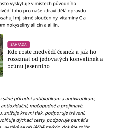
 často vyskytuje v místech původního
vědí toho pro naše zdraví dělá opravdu
ahují mj. sirné sloučeniny, vitaminy C a
aminokyseliny allicin a alliin.
ZAHRADA
Kde roste medvědí česnek a jak ho
rozeznat od jedovatých konvalinek a
ocúnu jesenního
silné přírodní antibiotikum a antivirotikum,
i antioxidační, močopudné a projímavé.
, snižuje krevní tlak, podporuje trávení,
olňuje dýchací cesty, podporuje paměť a
, využívá se při léčbě mykóz, dokáže zničit