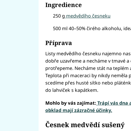
Ingredience
250 g
medvědího česneku
500 ml 40–50% čirého alkoholu, id
Příprava
Listy medvědího česneku najemno nas
dobře uzavřeme a necháme v tmavé a c
protřepeme. Necháme stát na teplém a
Teplota při maceraci by nikdy neměla 
scedíme přes husté sítko nebo plátén
do lahviček s kapátkem.
Mohlo by vás zajímat:
Trápí vás dna a
obklad mají zázračné účinky.
Česnek medvědí sušený