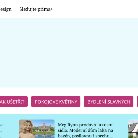
esign
Sledujte prima+
Design
TRENDY
JAK NA TO
PROMĚNY
NAŠE TIPY
JAK UŠETŘIT
POKOJOVÉ KVĚTINY
BYDLENÍ SLAVNÝCH
la
Meg Ryan prodává luxusní
.
sídlo. Moderní dům láká na
o
bazén, posilovnu i sprchu