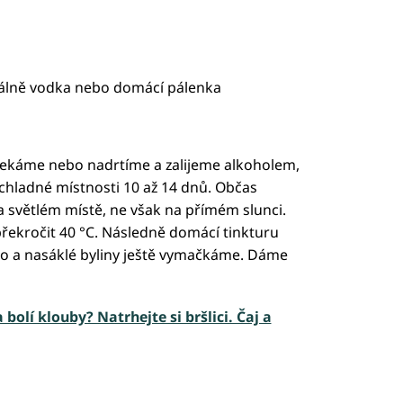
eálně vodka nebo domácí pálenka
ekáme nebo nadrtíme a zalijeme alkoholem,
hladné místnosti 10 až 14 dnů. Občas
 světlém místě, ne však na přímém slunci.
překročit 40 °C. Následně domácí tinkturu
ko a nasáklé byliny ještě vymačkáme. Dáme
 bolí klouby? Natrhejte si bršlici. Čaj a