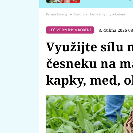
požáru
Prima Living
■
Speciály
Léčivé byliny a koření
8. dubna 2026 08
LÉČIVÉ BYLINY A KOŘENÍ
Využijte sílu
česneku na m
kapky, med, ol