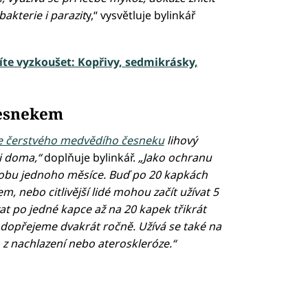
akterie i parazit
y,“ vysvětluje bylinkář
síte vyzkoušet: Kopřivy, sedmikrásky,
česnekem
 čerstvého medvědího česneku
lihový
i doma,“
doplňuje bylinkář.
„Jako ochranu
bu jednoho měsíce. Buď po 20 kapkách
m, nebo citlivější lidé mohou začít užívat 5
t po jedné kapce až na 20 kapek třikrát
 dopřejeme dvakrát ročně. Užívá se také na
 z nachlazení nebo ateroskleróze.“