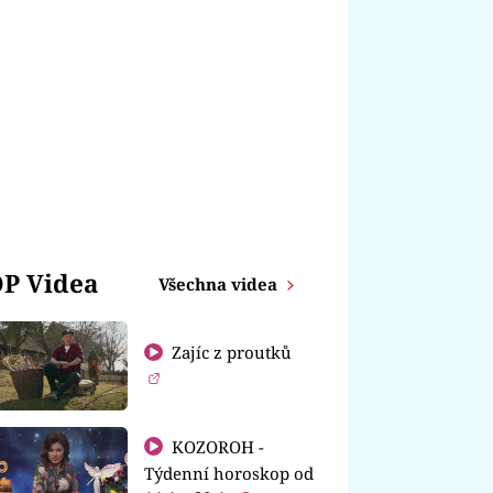
P Videa
Všechna videa
Zajíc z proutků
KOZOROH -
Týdenní horoskop od