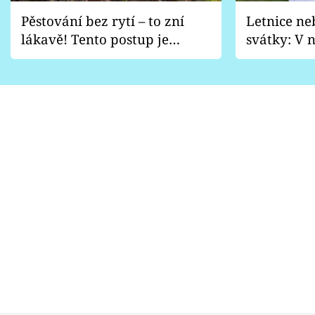
Pěstování bez rytí – to zní
Letnice ne
lákavě! Tento postup je
svátky: V n
vhodný jen pro některé
pondělí z
zahrady