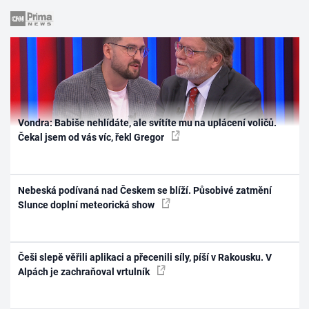
Vondra: Babiše nehlídáte, ale svítíte mu na uplácení voličů.
Čekal jsem od vás víc, řekl Gregor
Nebeská podívaná nad Českem se blíží. Působivé zatmění
Slunce doplní meteorická show
Češi slepě věřili aplikaci a přecenili síly, píší v Rakousku. V
Alpách je zachraňoval vrtulník