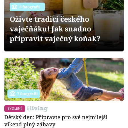
Sledujte prima+
6 fotografií
Oživte tradici českého
Přihlášení
vaječňáku! Jak snadno
připravit vaječný koňak?
Sledujte nás
7 fotografií
BYDLENÍ
Dětský den: Připravte pro své nejmilejší
víkend plný zábavy