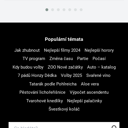
Populární témata
Jak zhubnout
Nejlepší filmy 2024
Nejlepší horory
TV program
Změna času
Partie
Počasí
Kdy budou volby
ZOO Nové začátky
Auto – katalog
7 pádů Honzy Dědka
Volby 2025
Svařené víno
Tatarák podle Pohlreicha
Aloe vera
Pěstování lichořeřišnice
Výpočet ascendentu
Tvarohové knedlíky
Nejlepší palačinky
Švestkový koláč