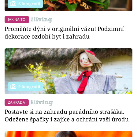
6 fotografií
JAK NA TO
Proměňte dýni v originální vázu! Podzimní
dekorace ozdobí byt i zahradu
9 fotografií
ZAHRADA
Postavte si na zahradu parádního strašáka.
Odežene špačky i zajíce a ochrání vaši úrodu