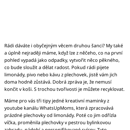
Rádi dáváte i obyčejným věcem druhou šanci? My také
a úplně nejraději máme, když lze z něčeho, co na první
pohled vypadá jako odpadky, vytvořit něco pěkného,
co bude sloužit a dělat radost. Pokud rádi pijete
limonády, pivo nebo kávu z plechovek, jistě vám jich
doma hodně zůstává. Dobrá zpráva je, že nemusí
končit v koši. S trochou tvořivosti je můžete recyklovat.
Máme pro vás tři tipy jedné kreativní maminky z
youtube kanálu WhatsUpMoms, která zpracovává
prázdné plechovky od limonády. Poté co jim odřízla
víčka, proměnila plechovky v pestrou bylinkovou
zahradu, nádobí a personifikované svícny. Tyto