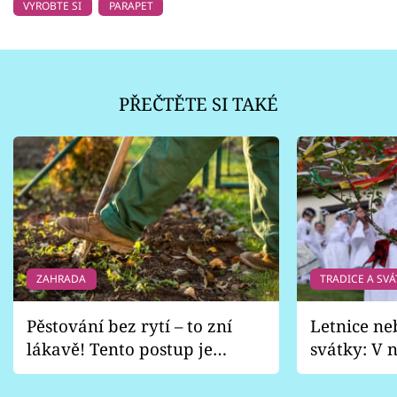
VYROBTE SI
PARAPET
PŘEČTĚTE SI TAKÉ
ZAHRADA
TRADICE A SVÁ
Pěstování bez rytí – to zní
Letnice ne
lákavě! Tento postup je
svátky: V n
vhodný jen pro některé
pondělí z
zahrady