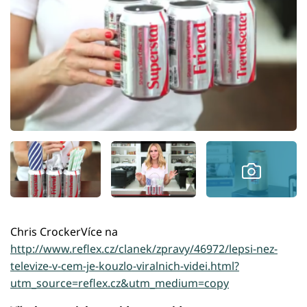
Chris CrockerVíce na
http://www.reflex.cz/clanek/zpravy/46972/lepsi-nez-
televize-v-cem-je-kouzlo-viralnich-videi.html?
utm_source=reflex.cz&utm_medium=copy