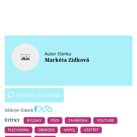
Autor článku
Markéta Zídková
VSTOUPIT DO DISKUZE
Sdílejte článek
ŠTÍTKY
BYLINKY
PIVO
ZAHRÁDKA
YOUTUBE
PLECHOVKA
OBRÁZEK
NÁPOJ
UŠETŘIT