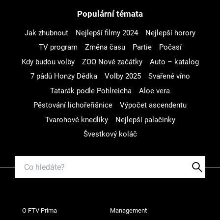
Populární témata
Jak zhubnout
Nejlepší filmy 2024
Nejlepší horory
TV program
Změna času
Partie
Počasí
Kdy budou volby
ZOO Nové začátky
Auto – katalog
7 pádů Honzy Dědka
Volby 2025
Svařené víno
Tatarák podle Pohlreicha
Aloe vera
Pěstování lichořeřišnice
Výpočet ascendentu
Tvarohové knedlíky
Nejlepší palačinky
Švestkový koláč
O FTV Prima
Management