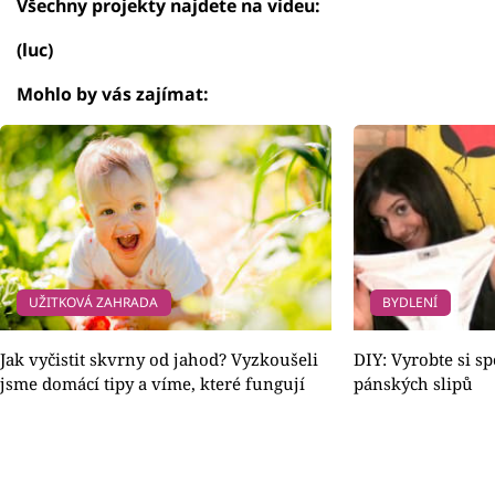
Všechny projekty najdete na videu:
(luc)
Mohlo by vás zajímat:
UŽITKOVÁ ZAHRADA
BYDLENÍ
Jak vyčistit skvrny od jahod? Vyzkoušeli
DIY: Vyrobte si s
jsme domácí tipy a víme, které fungují
pánských slipů