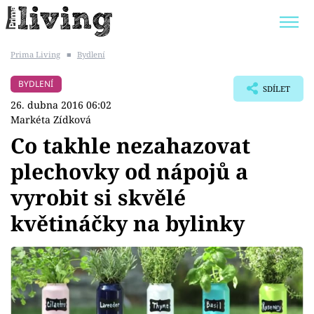
Prima Living
■
Bydlení
Trendy:
JAK UŠETŘIT
POKOJOVÉ KVĚTINY
BYDLENÍ
SDÍLET
BYDLENÍ SLAVNÝCH
ZAHRADA
26. dubna 2016 06:02
Markéta Zídková
Co takhle nezahazovat
plechovky od nápojů a
Témata
vyrobit si skvělé
Bydlení
květináčky na bylinky
Zahrada
Design