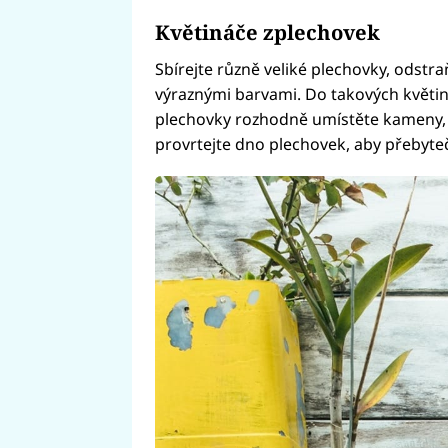
Květináče zplechovek
Sbírejte různě veliké plechovky, odstra
výraznými barvami. Do takových květin
plechovky rozhodně umístěte kameny, a
provrtejte dno plechovek, aby přebyt