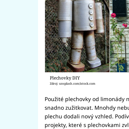
Plechovky DIY
Zdroj: unsplash.com/istock.com
Použité plechovky od limonády 
snadno zužitkovat. Mnohdy nebu
plechu dodali nový vzhled. Podíve
projekty, které s plechovkami zv