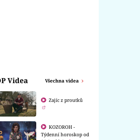
P Videa
Všechna videa
Zajíc z proutků
KOZOROH -
Týdenní horoskop od