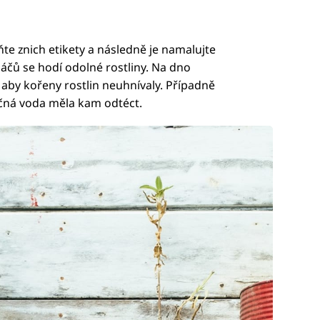
ňte znich etikety a následně je namalujte
áčů se hodí odolné rostliny. Na dno
by kořeny rostlin neuhnívaly. Případně
ečná voda měla kam odtéct.