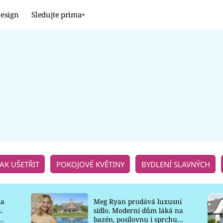
esign
Sledujte prima+
Design
TRENDY
JAK NA TO
PROMĚNY
NAŠE TIPY
JAK UŠETŘIT
POKOJOVÉ KVĚTINY
BYDLENÍ SLAVNÝCH
la
Meg Ryan prodává luxusní
.
sídlo. Moderní dům láká na
o
bazén, posilovnu i sprchu