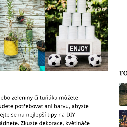
TO
nebo zeleniny či tuňáka můžete
dete potřebovat ani barvu, abyste
jte se na nejlepší tipy na DIY
ládnete. Zkuste dekorace, květináče