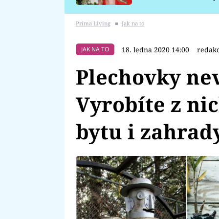
požáru
Prima Living
■
Jak na to
18. ledna 2020 14:00
redak
JAK NA TO
Plechovky ne
Vyrobíte z ni
bytu i zahrad