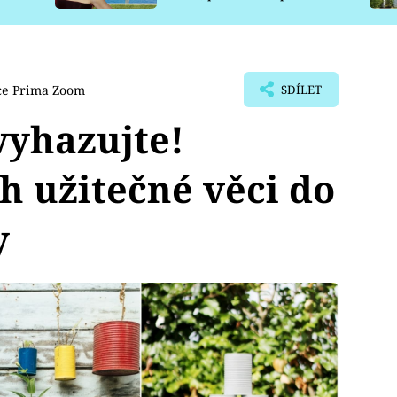
pro psy
ce Prima Zoom
SDÍLET
vyhazujte!
ch užitečné věci do
y