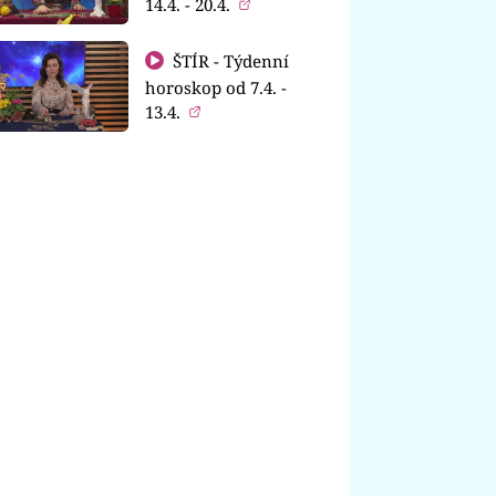
14.4. - 20.4.
ŠTÍR - Týdenní
horoskop od 7.4. -
13.4.