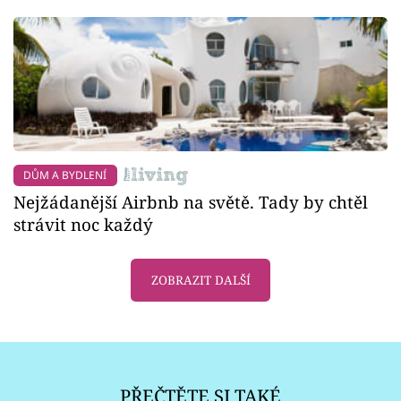
DŮM A BYDLENÍ
Nejžádanější Airbnb na světě. Tady by chtěl
strávit noc každý
ZOBRAZIT DALŠÍ
PŘEČTĚTE SI TAKÉ