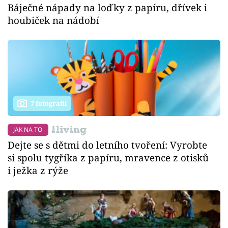
Báječné nápady na loďky z papíru, dřívek i
houbiček na nádobí
7 fotografií
JAK NA TO
Dejte se s dětmi do letního tvoření: Vyrobte
si spolu tygříka z papíru, mravence z otisků
i ježka z rýže