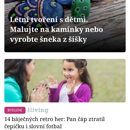
Sledujte prima+
Letní tvoření s dětmi.
Přihlášení
Malujte na kamínky nebo
vyrobte šneka z šišky
Sledujte nás
BYDLENÍ
14 báječných retro her: Pan čáp ztratil
čepičku i slovní fotbal