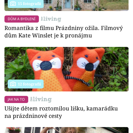
15 fotografií
DŮM A BYDLENÍ
Romantika z filmu Prázdniny ožila. Filmový
dům Kate Winslet je k pronájmu
12 fotografií
JAK NA TO
Ušijte dětem roztomilou lišku, kamarádku
na prázdninové cesty