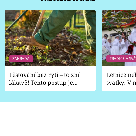
ZAHRADA
TRADICE A SVÁ
Pěstování bez rytí – to zní
Letnice ne
lákavě! Tento postup je
svátky: V n
vhodný jen pro některé
pondělí z
zahrady