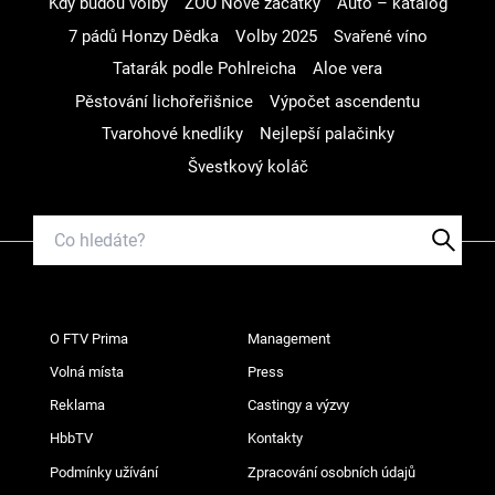
Kdy budou volby
ZOO Nové začátky
Auto – katalog
7 pádů Honzy Dědka
Volby 2025
Svařené víno
Tatarák podle Pohlreicha
Aloe vera
Pěstování lichořeřišnice
Výpočet ascendentu
Tvarohové knedlíky
Nejlepší palačinky
Švestkový koláč
O FTV Prima
Management
Volná místa
Press
Reklama
Castingy a výzvy
HbbTV
Kontakty
Podmínky užívání
Zpracování osobních údajů