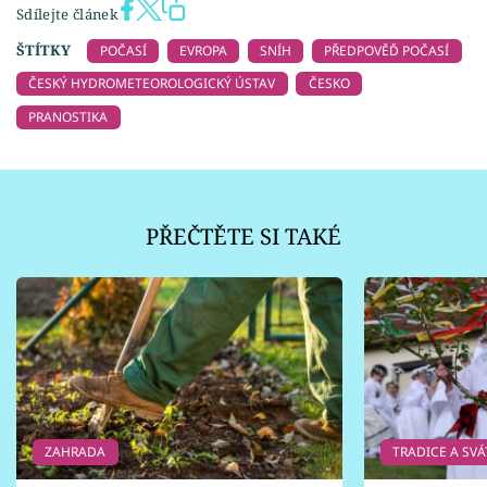
Sdílejte článek
ŠTÍTKY
POČASÍ
EVROPA
SNÍH
PŘEDPOVĚĎ POČASÍ
ČESKÝ HYDROMETEOROLOGICKÝ ÚSTAV
ČESKO
PRANOSTIKA
PŘEČTĚTE SI TAKÉ
ZAHRADA
TRADICE A SVÁ