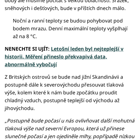
doby ale musíme počítat s velkou oblačností. Srážek,
sněhových i dešťových, bude v příštích dnech málo.
Noční a ranní teploty se budou pohybovat pod
bodem mrazu. Denní maximální teploty vyšplhají
až na 8 °C.
NENECHTE SI UJÍT:
Letošní leden byl nejteplejší v
historii. Měření přineslo překvapivá data,
abnormálně vybočují
Z Britských ostrovů se bude nad jižní Skandinávii a
postupně dále k severovýchodu přesouvat tlaková
výše, kolem které k nám bude zpočátku proudit
chladný vzduch, postupně teplejší od východu až
jihovýchodu.
„Postupně bude počasí u nás ovlivňovat další mohutná
tlaková výše nad severní Evropou, která už přinese
slunečné počasí a jen ojediněle mlhy, popřípadě nízkou