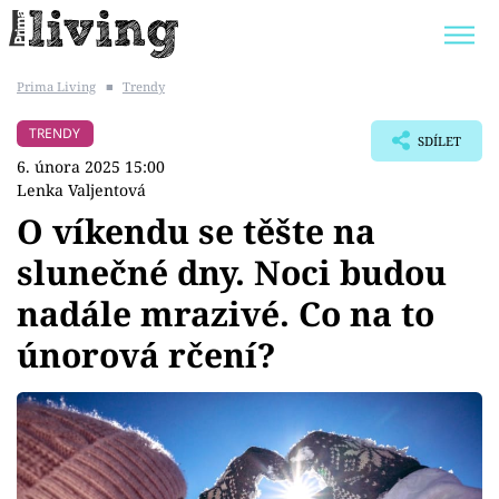
Prima Living
■
Trendy
Trendy:
JAK UŠETŘIT
POKOJOVÉ KVĚTINY
TRENDY
SDÍLET
BYDLENÍ SLAVNÝCH
ZAHRADA
6. února 2025 15:00
Lenka Valjentová
O víkendu se těšte na
slunečné dny. Noci budou
Témata
nadále mrazivé. Co na to
Bydlení
únorová rčení?
Zahrada
Design