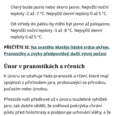
Úterý bude jasno nebo skoro jasno. Nejnižší noční
teploty -2 až -7 °C. Nejvyšší denní teploty 0 až 5 °C.
Od středy do pátku by mělo být jasno až polojasno.
Nejnižší noční teploty -3 až -8 °C. Nejvyšší denní
teploty 0 až 5 °C.
PŘEČTĚTE SI:
Na svatého Matěje lidské srdce okřeje.
Pranostiky a zvyky předpovídají další vývoj počasí
Únor v pranostikách a rčeních
K únoru se vztahuje řada pranostik a rčení, které mají
spojitost s příchodem jara, probouzející se přírodou,
počasím nebo úrodou.
Přestože naši předkové už v únoru toužebně vyhlíželi
jaro, tak dobře věděli, že sněhová pokrývka chrání
půdu před holomrazy a podporuje uchování vláhy, a že