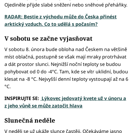
Ojediněle přijde slabé sněžení nebo sněhové přeháňky.
RADAR: Bestie z východu může do Česka přinést
arktický vzduch. Co to udělá s počasím?
V sobotu se začne vyjasňovat
V sobotu 8. února bude obloha nad Českem na většině
míst oblačná, postupně se však mají mraky protrhávat
a dát prostor slunci. Nejnižší noční teploty se budou
pohybovat od 0 do -4°C. Tam, kde se vítr uklidní, budou
klesat na -8 °C. Nejvyšší denní teploty vystoupají až na 6
°C.
INSPIRUJTE SE:
Lýkovec jedovatý kvete už v únoru a
z jeho vůně se může zatočit hlava
Slunečná neděle
V neděli se už ukáže slunce častěji. Očekáváme jasno