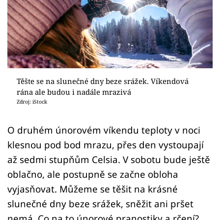
Sledujte prima+
Přihlášení
Sledujte nás
Těšte se na slunečné dny beze srážek. Víkendová
rána ale budou i nadále mrazivá
Zdroj: iStock
O druhém únorovém víkendu teploty v noci
klesnou pod bod mrazu, přes den vystoupají
až sedmi stupňům Celsia. V sobotu bude ještě
oblačno, ale postupně se začne obloha
vyjasňovat. Můžeme se těšit na krásné
slunečné dny beze srážek, sněžit ani pršet
nemá. Co na to únorové pranostiky a rčení?