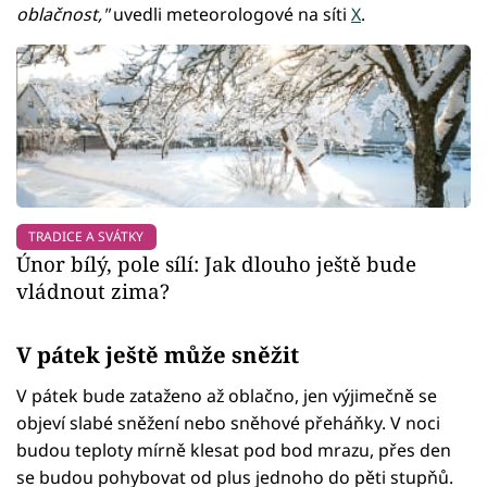
oblačnost,"
uvedli meteorologové na síti
X
.
TRADICE A SVÁTKY
Únor bílý, pole sílí: Jak dlouho ještě bude
vládnout zima?
V pátek ještě může sněžit
V pátek bude zataženo až oblačno, jen výjimečně se
objeví slabé sněžení nebo sněhové přeháňky. V noci
budou teploty mírně klesat pod bod mrazu, přes den
se budou pohybovat od plus jednoho do pěti stupňů.