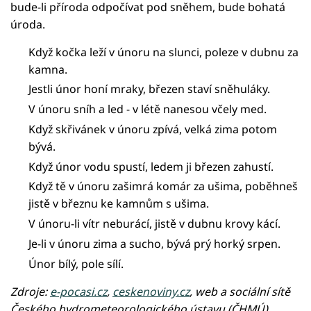
bude-li příroda odpočívat pod sněhem, bude bohatá
úroda.
Když kočka leží v únoru na slunci, poleze v dubnu za
kamna.
Jestli únor honí mraky, březen staví sněhuláky.
V únoru sníh a led - v létě nanesou včely med.
Když skřivánek v únoru zpívá, velká zima potom
bývá.
Když únor vodu spustí, ledem ji březen zahustí.
Když tě v únoru zašimrá komár za ušima, poběhneš
jistě v březnu ke kamnům s ušima.
V únoru-li vítr neburácí, jistě v dubnu krovy kácí.
Je-li v únoru zima a sucho, bývá prý horký srpen.
Únor bílý, pole sílí.
Zdroje:
e-pocasi.cz
,
ceskenoviny.cz
, web a sociální sítě
Českého hydrometeorologického ústavu (ČHMÚ)