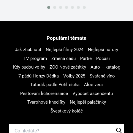
Populární témata
Jak zhubnout
Nejlepší filmy 2024
Nejlepší horory
TV program
Změna času
Partie
Počasí
Kdy budou volby
ZOO Nové začátky
Auto – katalog
7 pádů Honzy Dědka
Volby 2025
Svařené víno
Tatarák podle Pohlreicha
Aloe vera
Pěstování lichořeřišnice
Výpočet ascendentu
Tvarohové knedlíky
Nejlepší palačinky
Švestkový koláč