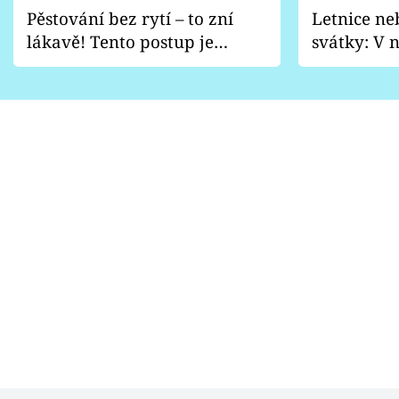
Pěstování bez rytí – to zní
Letnice ne
lákavě! Tento postup je
svátky: V n
vhodný jen pro některé
pondělí z
zahrady