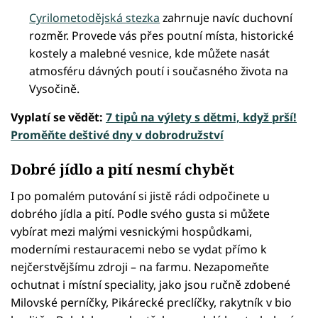
Cyrilometodějská stezka
zahrnuje navíc duchovní
rozměr. Provede vás přes poutní místa, historické
kostely a malebné vesnice, kde můžete nasát
atmosféru dávných poutí i současného života na
Vysočině.
Vyplatí se vědět:
7 tipů na výlety s dětmi, když prší!
Proměňte deštivé dny v dobrodružství
Dobré jídlo a pití nesmí chybět
I po pomalém putování si jistě rádi odpočinete u
dobrého jídla a pití. Podle svého gusta si můžete
vybírat mezi malými vesnickými hospůdkami,
moderními restauracemi nebo se vydat přímo k
nejčerstvějšímu zdroji – na farmu. Nezapomeňte
ochutnat i místní speciality, jako jsou ručně zdobené
Milovské perníčky, Pikárecké preclíčky, rakytník v bio