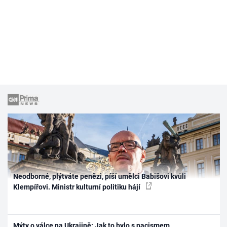
Neodborné, plýtváte penězi, píší umělci Babišovi kvůli
Klempířovi. Ministr kulturní politiku hájí
Mýty o válce na Ukrajině: Jak to bylo s nacismem,