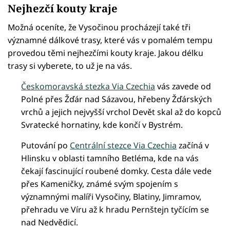
Nejhezčí kouty kraje
Možná oceníte, že Vysočinou procházejí také tři
významné dálkové trasy, které vás v pomalém tempu
provedou těmi nejhezčími kouty kraje. Jakou délku
trasy si vyberete, to už je na vás.
Českomoravská stezka Via Czechia
vás zavede od
Polné přes Žďár nad Sázavou, hřebeny Žďárských
vrchů a jejich nejvyšší vrchol Devět skal až do kopců
Svratecké hornatiny, kde končí v Bystrém.
Putování po
Centrální stezce Via Czechia
začíná v
Hlinsku v oblasti tamního Betléma, kde na vás
čekají fascinující roubené domky. Cesta dále vede
přes Kameničky, známé svým spojením s
významnými malíři Vysočiny, Blatiny, Jimramov,
přehradu ve Víru až k hradu Pernštejn tyčícím se
nad Nedvědicí.