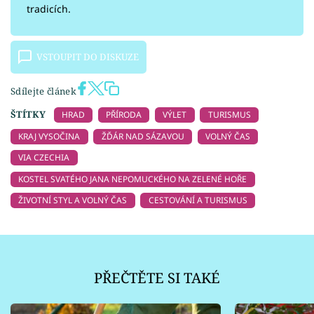
tradicích.
VSTOUPIT DO DISKUZE
Sdílejte článek
ŠTÍTKY
HRAD
PŘÍRODA
VÝLET
TURISMUS
KRAJ VYSOČINA
ŽĎÁR NAD SÁZAVOU
VOLNÝ ČAS
VIA CZECHIA
KOSTEL SVATÉHO JANA NEPOMUCKÉHO NA ZELENÉ HOŘE
ŽIVOTNÍ STYL A VOLNÝ ČAS
CESTOVÁNÍ A TURISMUS
PŘEČTĚTE SI TAKÉ