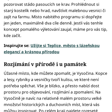
pozorovat stádo pasoucích se krav. Prohlédnout si
starý kostelík nebo hrad, navštívit malebnou vesnici či
zajít na farmu. Místo nabitého programu si dopřejte
jen jeden, maximálně dva cíle denně. Jestli vás tenhle
koncept pomalého výletování zaujal, máme pro vás tip,
kde začít.
Inspirujte se:
Užijte si Teplice, město s lázeňskou
elegancí a krásnou přírodou
Rozjímání v přírodě i u památek
Úžasné místo, kde můžete zpomalit, je Vysočina. Kopce
a lesy, rybníky a vesničky tvoří kulisu, ve které není
potřeba spěchat. Vše je blízko, a přesto nabízí dost
prostoru pro objevování, rozjímání a zpomalení. Na
Vysočině je navíc na relativně malém prostoru velké
množství historických a duchovních míst, která vás
můžou inspirovat. Po celém kraji najdete rozeseté