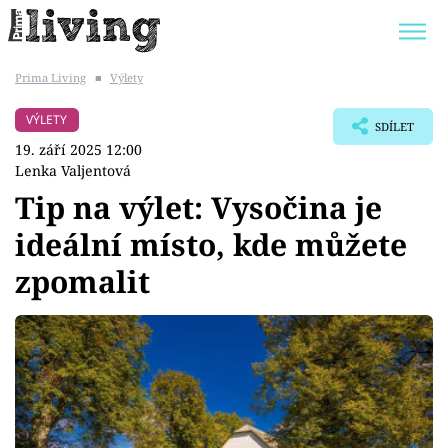
Prima Living
■
Výlety
Trendy:
JAK UŠETŘIT
POKOJOVÉ KVĚTINY
VÝLETY
SDÍLET
BYDLENÍ SLAVNÝCH
ZAHRADA
19. září 2025 12:00
Lenka Valjentová
Tip na výlet: Vysočina je
ideální místo, kde můžete
Témata
zpomalit
Bydlení
Zahrada
Design