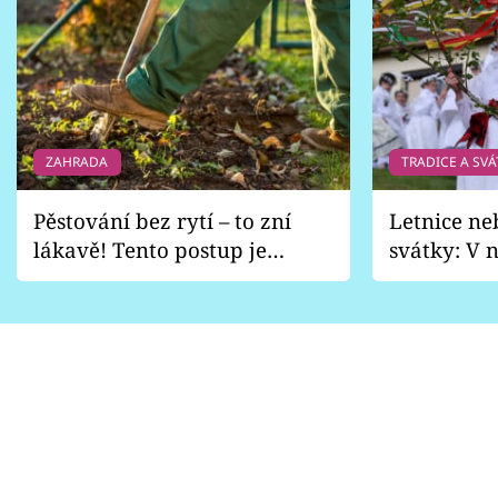
ZAHRADA
TRADICE A SVÁ
Pěstování bez rytí – to zní
Letnice ne
lákavě! Tento postup je
svátky: V n
vhodný jen pro některé
pondělí z
zahrady