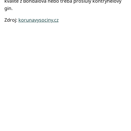
kvalitě z Bohdalova nebo třeba proslulý kontryhelový
gin.
Zdroj:
korunavysociny.cz