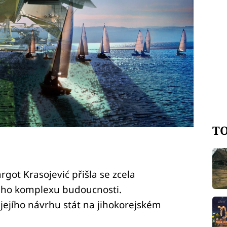
TO
got Krasojević přišla se zcela
ho komplexu budoucnosti.
jejího návrhu stát na jihokorejském
.