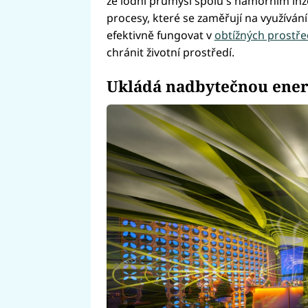
že lodní průmysl spolu s námořním in
procesy, které se zaměřují na využíván
efektivně fungovat v
obtížných prostře
chránit životní prostředí.
Ukládá nadbytečnou ener