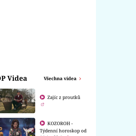
P Videa
Všechna videa
Zajíc z proutků
KOZOROH -
Týdenní horoskop od