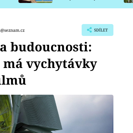
pro psy
a@seznam.cz
SDÍLET
ba budoucnosti:
i má vychytávky
filmů