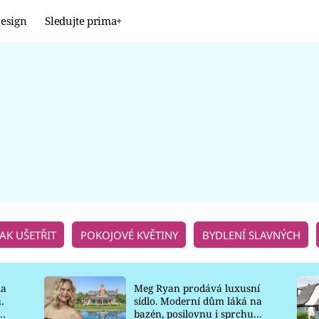
esign
Sledujte prima+
Design
TRENDY
JAK NA TO
PROMĚNY
NAŠE TIPY
JAK UŠETŘIT
POKOJOVÉ KVĚTINY
BYDLENÍ SLAVNÝCH
la
Meg Ryan prodává luxusní
.
sídlo. Moderní dům láká na
o
bazén, posilovnu i sprchu