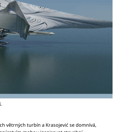
.
ch větrných turbín a Krasojević se domnívá,