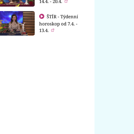
14.4. - 20.4.
ŠTÍR - Týdenní
horoskop od 7.4. -
13.4.