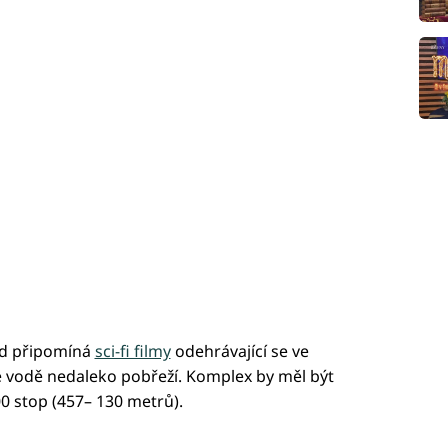
led připomíná
sci-fi filmy
odehrávající se ve
ve vodě nedaleko pobřeží. Komplex by měl být
0 stop (457– 130 metrů).