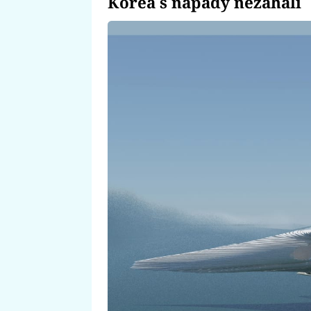
Korea s nápady nezahálí