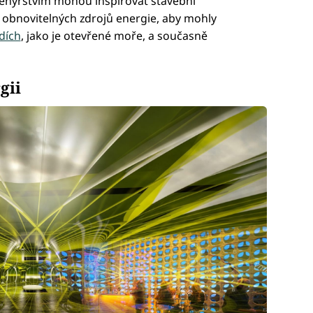
ženýrstvím mohou inspirovat stavební
í obnovitelných zdrojů energie, aby mohly
dích
, jako je otevřené moře, a současně
gii