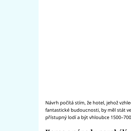
Návrh počítá stím, že hotel, jehož vzh
fantastické budoucnosti, by měl stát 
přístupný lodí a být vhloubce 1500–700