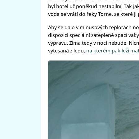
byl hotel už poněkud nestabilní. Tak ja
voda se vrátí do řeky Torne, ze které ji 
Aby se dalo v minusových teplotách no
dispozici speciální zateplené spací vak
výpravu. Zima tedy v noci nebude. Nic
vytesaná z ledu,
na kterém pak leží ma