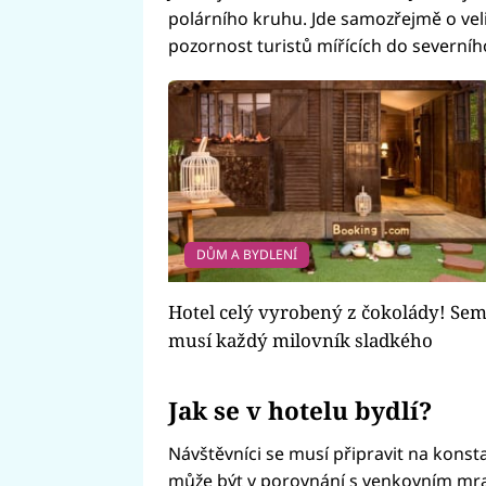
polárního kruhu. Jde samozřejmě o veli
pozornost turistů mířících do severního
DŮM A BYDLENÍ
Hotel celý vyrobený z čokolády! Se
musí každý milovník sladkého
Jak se v hotelu bydlí?
Návštěvníci se musí připravit na konst
může být v porovnání s venkovním mraz