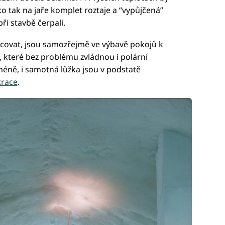
ko tak na jaře komplet roztaje a “vypůjčená”
při stavbě čerpali.
covat, jsou samozřejmě ve výbavě pokojů k
y, které bez problému zvládnou i polární
méně, i samotná lůžka jsou v podstatě
trace
.