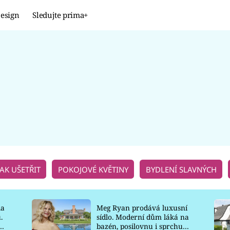
esign
Sledujte prima+
Design
TRENDY
JAK NA TO
PROMĚNY
NAŠE TIPY
JAK UŠETŘIT
POKOJOVÉ KVĚTINY
BYDLENÍ SLAVNÝCH
la
Meg Ryan prodává luxusní
.
sídlo. Moderní dům láká na
o
bazén, posilovnu i sprchu