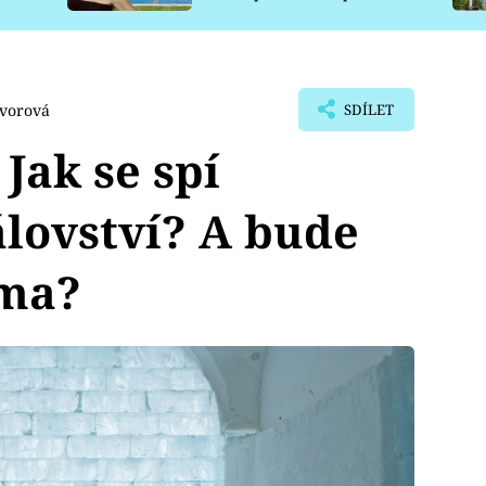
pro psy
avorová
SDÍLET
 Jak se spí
lovství? A bude
ima?