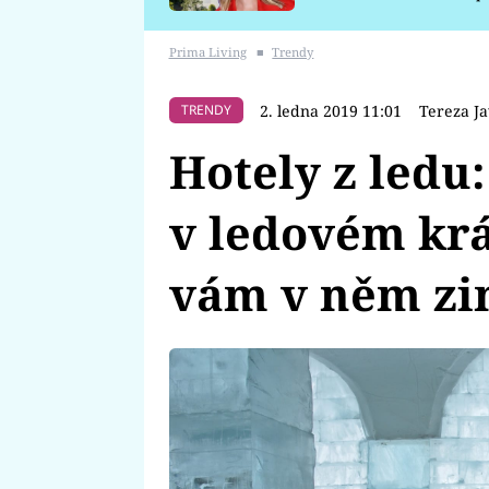
požáru
Prima Living
■
Trendy
2. ledna 2019 11:01
Tereza J
TRENDY
Hotely z ledu:
v ledovém krá
vám v něm z