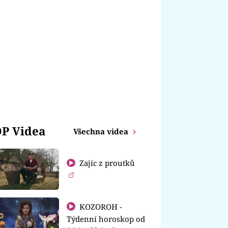
P Videa
Všechna videa
Zajíc z proutků
KOZOROH -
Týdenní horoskop od