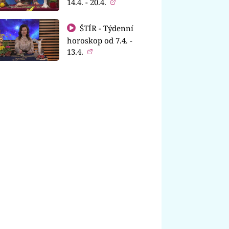
14.4. - 20.4.
ŠTÍR - Týdenní
horoskop od 7.4. -
13.4.