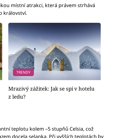
kou místní atrakci, která právem strhává
 království.
TRENDY
m
Mrazivý zážitek: Jak se spí v hotelu
z ledu?
antní teplotu kolem –5 stupňů Celsia, což
em docela selanka. Při vyšších teplotách by