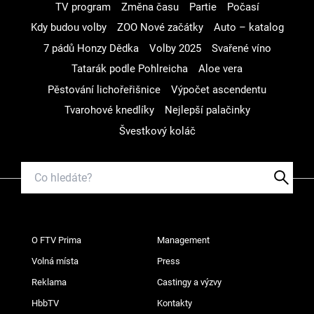
TV program
Změna času
Partie
Počasí
Kdy budou volby
ZOO Nové začátky
Auto – katalog
7 pádů Honzy Dědka
Volby 2025
Svařené víno
Tatarák podle Pohlreicha
Aloe vera
Pěstování lichořeřišnice
Výpočet ascendentu
Tvarohové knedlíky
Nejlepší palačinky
Švestkový koláč
O FTV Prima
Management
Volná místa
Press
Reklama
Castingy a výzvy
HbbTV
Kontakty