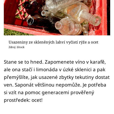
Sledujte prima+
Přihlášení
Sledujte nás
Usazeniny ze skleněných lahví vyčistí rýže a ocet
Zdroj: iStock
Stane se to hned. Zapomenete víno v karafě,
ale ona stačí i limonáda v úzké sklenici a pak
přemýšlíte, jak usazené zbytky tekutiny dostat
ven. Saponát většinou nepomůže. Je potřeba
si vzít na pomoc generacemi prověřený
prostředek: ocet!