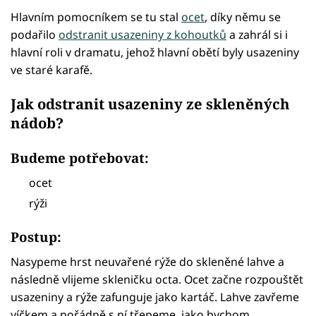
Hlavním pomocníkem se tu stal
ocet
, díky němu se
podařilo
odstranit usazeniny z kohoutků
a zahrál si i
hlavní roli v dramatu, jehož hlavní obětí byly usazeniny
ve staré karafě.
Jak odstranit usazeniny ze skleněných
nádob?
Budeme potřebovat:
ocet
rýži
Postup:
Nasypeme hrst neuvařené rýže do skleněné lahve a
následně vlijeme skleničku octa. Ocet začne rozpouštět
usazeniny a rýže zafunguje jako kartáč. Lahve zavřeme
víčkem a pořádně s ní třepeme, jako bychom