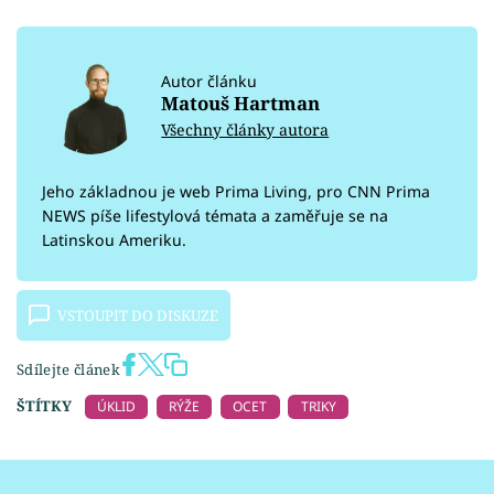
Autor článku
Matouš Hartman
Všechny články autora
Jeho základnou je web Prima Living, pro CNN Prima
NEWS píše lifestylová témata a zaměřuje se na
Latinskou Ameriku.
VSTOUPIT DO DISKUZE
Sdílejte článek
ŠTÍTKY
ÚKLID
RÝŽE
OCET
TRIKY