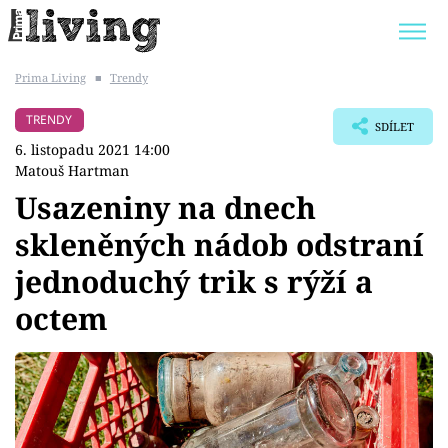
Prima Living
■
Trendy
Trendy:
JAK UŠETŘIT
POKOJOVÉ KVĚTINY
TRENDY
SDÍLET
BYDLENÍ SLAVNÝCH
ZAHRADA
6. listopadu 2021 14:00
Matouš Hartman
Usazeniny na dnech
skleněných nádob odstraní
Témata
jednoduchý trik s rýží a
Bydlení
octem
Zahrada
Design