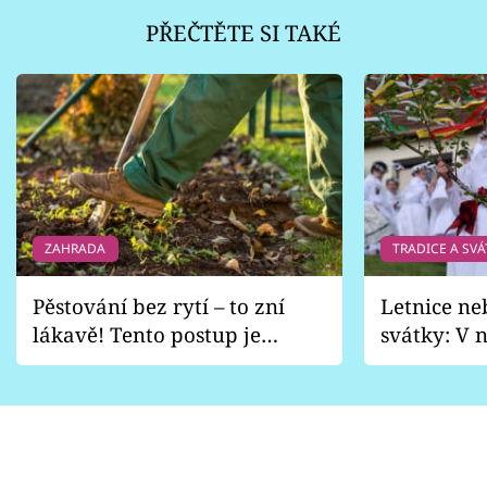
PŘEČTĚTE SI TAKÉ
ZAHRADA
TRADICE A SVÁ
Pěstování bez rytí – to zní
Letnice ne
lákavě! Tento postup je
svátky: V n
vhodný jen pro některé
pondělí z
zahrady