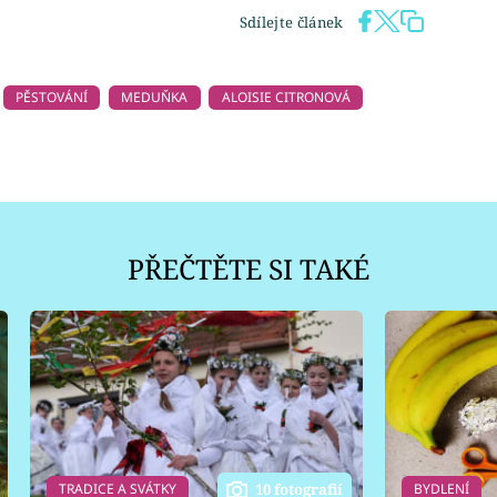
Sdílejte článek
PĚSTOVÁNÍ
MEDUŇKA
ALOISIE CITRONOVÁ
PŘEČTĚTE SI TAKÉ
TRADICE A SVÁTKY
BYDLENÍ
10 fotografií