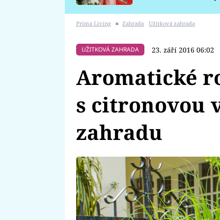
požáru
Prima Living
■
Zahrada
Užitková zahrada
23. září 2016 06:02
UŽITKOVÁ ZAHRADA
Aromatické ro
s citronovou 
zahradu