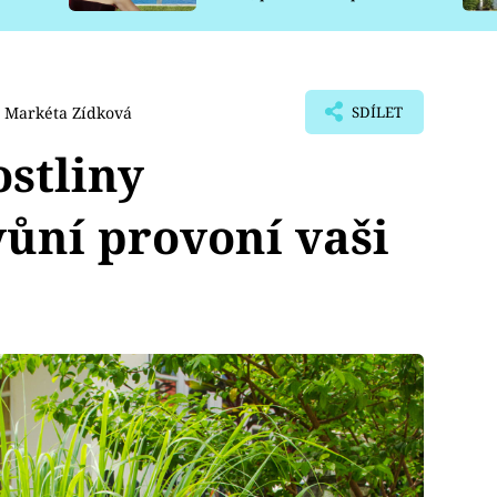
pro psy
Markéta Zídková
SDÍLET
stliny
vůní provoní vaši