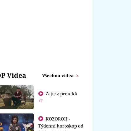
P Videa
Všechna videa
Zajíc z proutků
KOZOROH -
Týdenní horoskop od