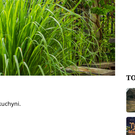
TO
kuchyni.