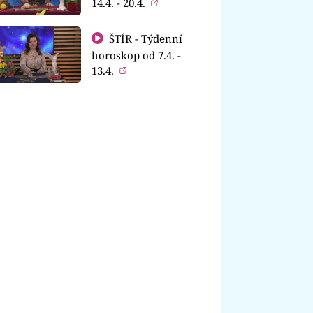
14.4. - 20.4.
ŠTÍR - Týdenní
horoskop od 7.4. -
13.4.