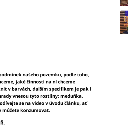
 podmínek našeho pozemku, podle toho,
ceme, jaké činnosti na ní chceme
it v barvách, dalším specifikem je pak i
hrady vnesou tyto rostliny: meduňka,
Podívejte se na video v úvodu článku, ať
k je můžete konzumovat.
Ř.