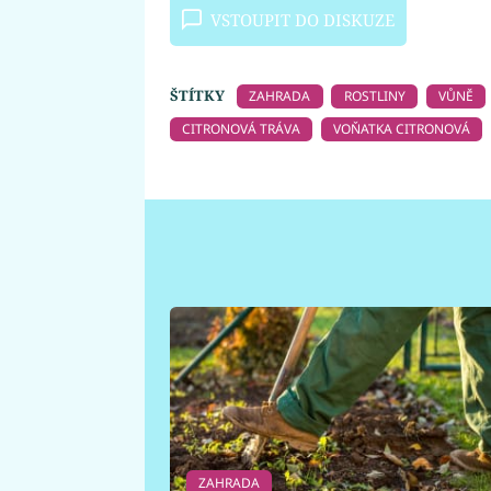
VSTOUPIT DO DISKUZE
ŠTÍTKY
ZAHRADA
ROSTLINY
VŮNĚ
CITRONOVÁ TRÁVA
VOŇATKA CITRONOVÁ
ZAHRADA