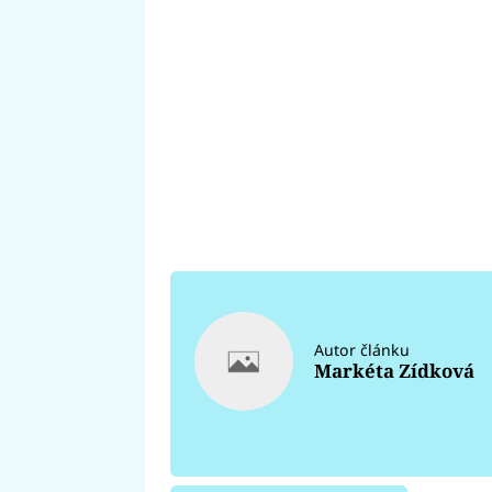
Autor článku
Markéta Zídková