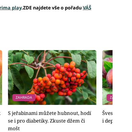
rima play
.ZDE najdete vše o pořadu
VÁŠ
ZAHRADA
ZAHRADA
k
S jeřabinami můžete hubnout, hodí
Švestky pom
se i pro diabetiky. Zkuste džem či
i depresemi
mošt