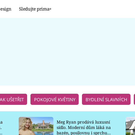
esign
Sledujte prima+
Design
TRENDY
JAK NA TO
PROMĚNY
NAŠE TIPY
JAK UŠETŘIT
POKOJOVÉ KVĚTINY
BYDLENÍ SLAVNÝCH
la
Meg Ryan prodává luxusní
.
sídlo. Moderní dům láká na
o
bazén, posilovnu i sprchu