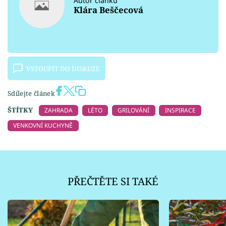
Autor článku
Klára Beščecová
VSTOUPIT DO DISKUZE
Sdílejte článek
ŠTÍTKY
ZAHRADA
LÉTO
GRILOVÁNÍ
INSPIRACE
VENKOVNÍ KUCHYNĚ
PŘEČTĚTE SI TAKÉ