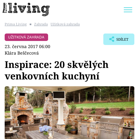
Prima Living
■
Zahrada
Užitková zahrada
Trendy:
JAK UŠETŘIT
POKOJOVÉ KVĚTINY
UŽITKOVÁ ZAHRADA
SDÍLET
BYDLENÍ SLAVNÝCH
ZAHRADA
23. června 2017 06:00
Klára Beščecová
Inspirace: 20 skvělých
venkovních kuchyní
Témata
Bydlení
Zahrada
Design