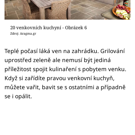
Sledujte prima+
Přihlášení
20 venkovních kuchyní - Obrázek 6
Zdroj: Aragma.gr
Sledujte nás
Teplé počasí láká ven na zahrádku. Grilování
uprostřed zeleně ale nemusí být jediná
příležitost spojit kulinaření s pobytem venku.
Když si zařídíte pravou venkovní kuchyň,
můžete vařit, bavit se s ostatními a případně
se i opálit.