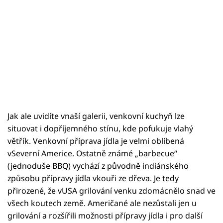
Jak ale uvidíte vnaší galerii, venkovní kuchyň lze
situovat i dopříjemného stínu, kde pofukuje vlahý
větřík. Venkovní příprava jídla je velmi oblíbená
vSeverní Americe. Ostatně známé „barbecue“
(jednoduše BBQ) vychází z původně indiánského
způsobu přípravy jídla vkouři ze dřeva. Je tedy
přirozené, že vUSA grilování venku zdomácnělo snad ve
všech koutech země. Američané ale nezůstali jen u
grilování a rozšířili možnosti přípravy jídla i pro další