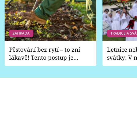
ZAHRADA
TRADICE A SVÁ
Pěstování bez rytí – to zní
Letnice ne
lákavě! Tento postup je
svátky: V n
vhodný jen pro některé
pondělí z
zahrady