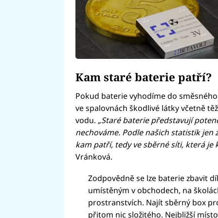
Kam staré baterie patří?
Pokud baterie vyhodíme do směsného od
ve spalovnách škodlivé látky včetně těž
vodu.
„Staré baterie představují poten
nechováme. Podle našich statistik jen 
kam patří, tedy ve sběrné síti, která j
Vránková.
Zodpovědně se lze baterie zbavit 
umístěným v obchodech, na školách
prostranstvích. Najít sběrný box pr
přitom nic složitého. Nejbližší míst