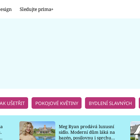
esign
Sledujte prima+
Design
TRENDY
JAK NA TO
PROMĚNY
NAŠE TIPY
JAK UŠETŘIT
POKOJOVÉ KVĚTINY
BYDLENÍ SLAVNÝCH
la
Meg Ryan prodává luxusní
.
sídlo. Moderní dům láká na
o
bazén, posilovnu i sprchu