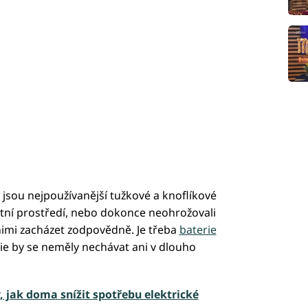
jsou nejpoužívanější tužkové a knoflíkové
otní prostředí, nebo dokonce neohrožovali
mi zacházet zodpovědně. Je třeba
baterie
rie by se neměly nechávat ani v dlouho
, jak doma snížit spotřebu elektrické