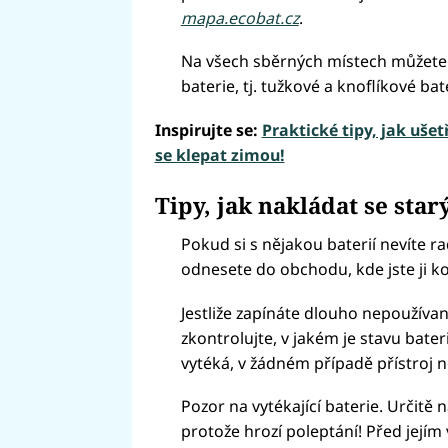
mapa.ecobat.cz
.
Na všech sběrných místech můžete 
baterie, tj. tužkové a knoflíkové b
Inspirujte se:
Praktické tipy, jak ušet
se klepat zimou!
Tipy, jak nakládat se sta
Pokud si s nějakou baterií nevíte ra
odnesete do obchodu, kde jste ji k
Jestliže zapínáte dlouho nepoužívaný
zkontrolujte, v jakém je stavu bater
vytéká, v žádném případě přístroj n
Pozor na vytékající baterie. Určitě
protože hrozí poleptání! Před její