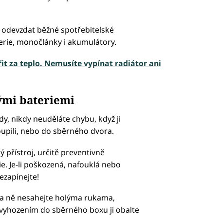
odevzdat běžné spotřebitelské
aterie, monočlánky i akumulátory.
řit za teplo. Nemusíte vypínat radiátor ani
rými bateriemi
dy, nikdy neuděláte chybu, když ji
oupili, nebo do sběrného dvora.
 přístroj, určitě preventivně
ie. Je-li poškozená, nafouklá nebo
ezapínejte!
 na ně nesahejte holýma rukama,
m vyhozením do sběrného boxu ji obalte