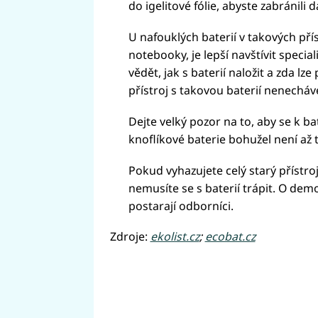
do igelitové fólie, abyste zabránili
U nafouklých baterií v takových přís
notebooky, je lepší navštívit speci
vědět, jak s baterií naložit a zda lz
přístroj s takovou baterií nenechá
Dejte velký pozor na to, aby se k b
knoflíkové baterie bohužel není až 
Pokud vyhazujete celý starý přístro
nemusíte se s baterií trápit. O demon
postarají odborníci.
Zdroje:
ekolist.cz
;
ecobat.cz