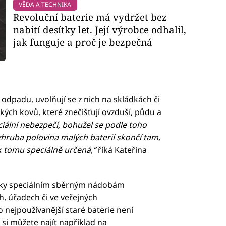
VĚDA A TECHNIKA
Revoluční baterie má vydržet bez
nabití desítky let. Její výrobce odhalil,
jak funguje a proč je bezpečná
padu, uvolňují se z nich na skládkách či
kých kovů, které znečišťují ovzduší, půdu a
ciální nebezpečí, bohužel se podle toho
zhruba polovina malých baterií skončí tam,
e k tomu speciálně určená,“
říká Kateřina
díky speciálním sběrným nádobám
, úřadech či ve veřejných
o nejpoužívanější staré baterie není
o si můžete najít například na