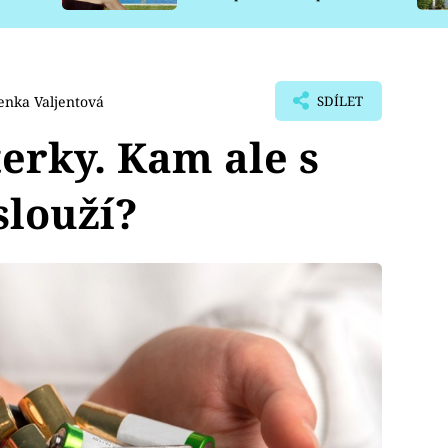
pro psy
enka Valjentová
SDÍLET
erky. Kam ale s
slouží?