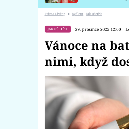
požáru
Prima Living
■
Bydlení
Jak ušetřit
29. prosince 2025 12:00
L
JAK UŠETŘIT
Vánoce na bat
nimi, když do