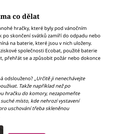
oma co dělat
 mnohé hračky, které byly pod vánočním
k po skončení svátků zamíří do odpadu nebo
ná na baterie, které jsou v nich uloženy.
ziskové společnosti Ecobat, použité baterie
t, přehřát se a způsobit požár nebo dokonce
emá odslouženo? „
Určitě ji nenechávejte
používat. Takže například než po
rou hračku do komory, nezapomeňte
, suché místo, kde nehrozí vystavení
t pro uschování třeba skleněnou
.