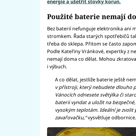
energie a ušetřit stovky korun.
Použité baterie nemají d
Bez baterií nefunguje elektronika ani
stromkem. Řada starých spotřebičů ta
třeba do sklepa. Přitom se často zapomí
Podle Kateřiny Vránkové, expertky z ne
nemají doma co dělat. Mohou zkratova
i výbuch.
A co dělat, jestliže baterie ještě n
v přístroji, který nebudete dlouho 
Vánocích odnesete světýlka či sta
baterii vyndat a uložit na bezpečné
vysokým teplotám. Ideální je zvoli
zavařovačku,“
vysvětluje odbornice