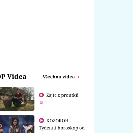
P Videa
Všechna videa
Zajíc z proutků
KOZOROH -
Týdenní horoskop od