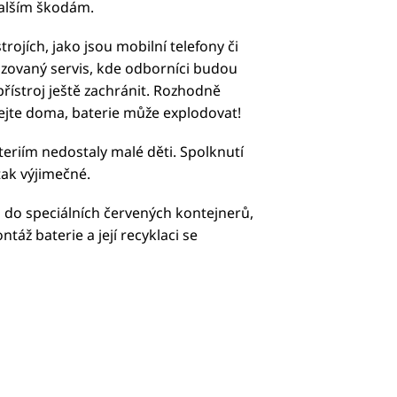
 dalším škodám.
trojích, jako jsou mobilní telefony či
alizovaný servis, kde odborníci budou
e přístroj ještě zachránit. Rozhodně
vejte doma, baterie může explodovat!
ateriím nedostaly malé děti. Spolknutí
tak výjimečné.
j do speciálních červených kontejnerů,
táž baterie a její recyklaci se