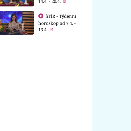
14.4. - 20.4.
ŠTÍR - Týdenní
horoskop od 7.4. -
13.4.