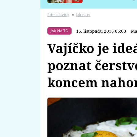
požáru
Prima Living
■
Jak na to
15. listopadu 2016 06:00
Ma
JAK NA TO
Vajíčko je ide
poznat čerstv
koncem nahor