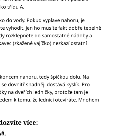
ko třídu A.
ko do vody. Pokud vyplave nahoru, je
e vyhodit, jen ho musíte fakt dobře tepelně
vždy rozklepněte do samostatné nádoby a
avec (zkažené vajíčko) nezkazí ostatní
m koncem nahoru, tedy špičkou dolu. Na
se dovnitř snadněji dostává kyslík. Pro
dky na dveřích ledničky, protože tam je
hledem k tomu, že lednici otevíráte. Mnohem
dozvíte více:
ÁŘ.
led to fetch