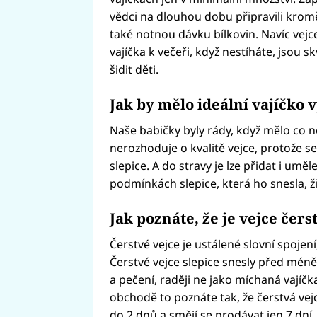
vědci na dlouhou dobu připravili krom
také notnou dávku bílkovin. Navíc vejce
vajíčka k večeři, když nestíháte, jsou 
šidit děti.
Jak by mělo ideální vajíčko 
Naše babičky byly rády, když mělo co n
nerozhoduje o kvalitě vejce, protože s
slepice. A do stravy je lze přidat i uměle
podmínkách slepice, která ho snesla, žij
Jak poznáte, že je vejce čers
Čerstvé vejce je ustálené slovní spojení
Čerstvé vejce slepice snesly před méně 
a pečení, raději ne jako míchaná vajíčka
obchodě to poznáte tak, že čerstvá vej
do 2 dnů a smějí se prodávat jen 7 dní