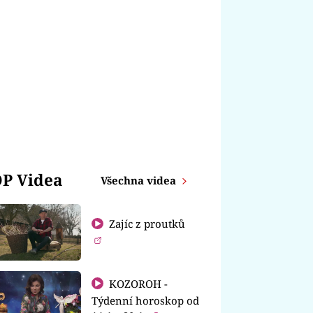
P Videa
Všechna videa
Zajíc z proutků
KOZOROH -
Týdenní horoskop od