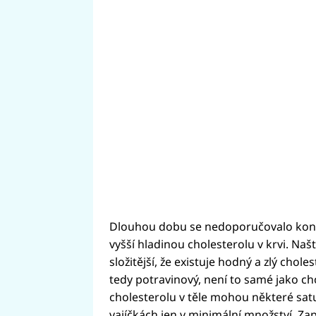
Dlouhou dobu se nedoporučovalo konz
vyšší hladinou cholesterolu v krvi. Naš
složitější, že existuje hodný a zlý chole
tedy potravinový, není to samé jako cho
cholesterolu v těle mohou některé sat
vajíčkách jen v minimální množství. Za