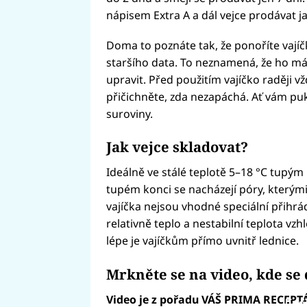
nápisem Extra A a dál vejce prodávat ja
Doma to poznáte tak, že ponoříte vajíč
staršího data. To neznamená, že ho mát
upravit. Před použitím vajíčko raději 
přičichněte, zda nezapáchá. Ať vám puk
suroviny.
Jak vejce skladovat?
Ideálně ve stálé teplotě 5–18 °C tupý
tupém konci se nacházejí póry, kterými 
vajíčka nejsou vhodné speciální přihrá
relativně teplo a nestabilní teplota vz
lépe je vajíčkům přímo uvnitř lednice.
Mrkněte se na video, kde se 
Video je z pořadu VÁŠ PRIMA RECEPT
Fai