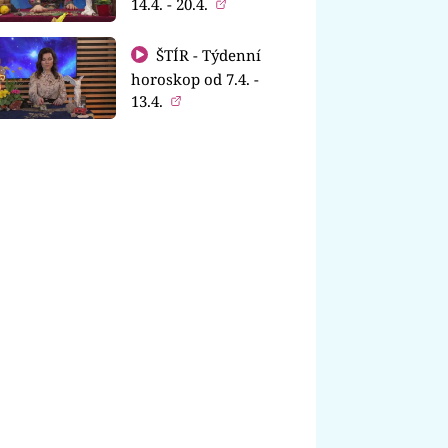
14.4. - 20.4.
ŠTÍR - Týdenní
horoskop od 7.4. -
13.4.