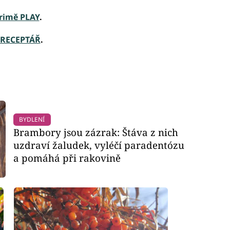
rimě PLAY
.
 RECEPTÁŘ
.
BYDLENÍ
Brambory jsou zázrak: Štáva z nich
uzdraví žaludek, vyléčí paradentózu
a pomáhá při rakovině