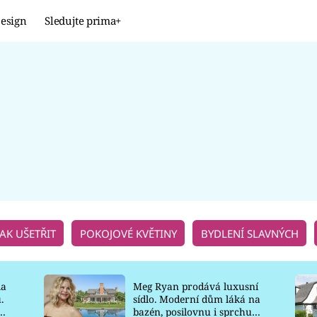
esign
Sledujte prima+
Design
TRENDY
JAK NA TO
PROMĚNY
NAŠE TIPY
JAK UŠETŘIT
POKOJOVÉ KVĚTINY
BYDLENÍ SLAVNÝCH
la
Meg Ryan prodává luxusní
.
sídlo. Moderní dům láká na
o
bazén, posilovnu i sprchu