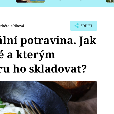
pro psy
rkéta Zídková
SDÍLET
ální potravina. Jak
é a kterým
u ho skladovat?