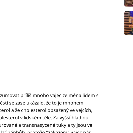
umovat příliš mnoho vajec zejména lidem s
těstí se zase ukázalo, že to je mnohem
sterol a že cholesterol obsažený ve vejcích,
lesterol v lidském těle. Za vyšší hladinu
urované a transnasycené tuky a ty jsou ve
plať pánbůh, protože "zákazem" vajec nás