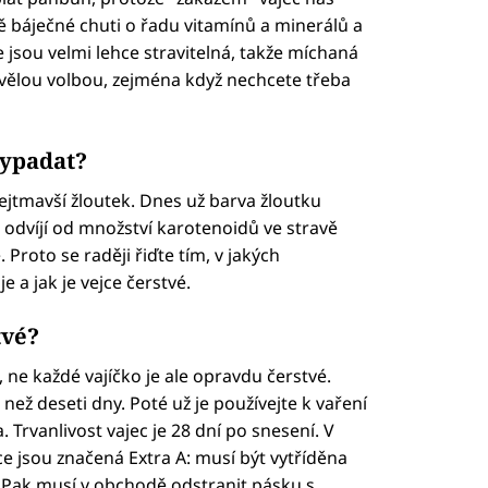
ě báječné chuti o řadu vitamínů a minerálů a
 jsou velmi lehce stravitelná, takže míchaná
skvělou volbou, zejména když nechcete třeba
vypadat?
ejtmavší žloutek. Dnes už barva žloutku
e odvíjí od množství karotenoidů ve stravě
. Proto se raději řiďte tím, v jakých
e a jak je vejce čerstvé.
tvé?
, ne každé vajíčko je ale opravdu čerstvé.
než deseti dny. Poté už je používejte k vaření
. Trvanlivost vajec je 28 dní po snesení. V
ce jsou značená Extra A: musí být vytříděna
. Pak musí v obchodě odstranit pásku s