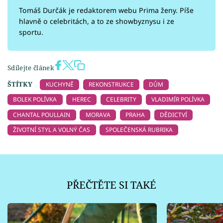
Tomáš Durčák je redaktorem webu Prima ženy. Píše
hlavně o celebritách, a to ze showbyznysu i ze
sportu.
Sdílejte článek
ŠTÍTKY
KUCHYNĚ
REKONSTRUKCE
DŮM
BOLEK POLÍVKA
HEREC
CELEBRITY
VLADIMÍR POLÍVKA
CHANTAL POULLAIN
MORAVA
PRAHA
DĚDICTVÍ
ŽIVOTNÍ STYL A VOLNÝ ČAS
SPOLEČENSKÁ RUBRIKA
PŘEČTĚTE SI TAKÉ