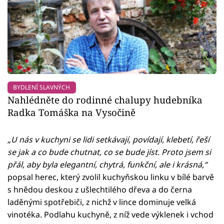
BYDLENÍ SLAVNÝCH
Nahlédněte do rodinné chalupy hudebníka
Radka Tomáška na Vysočině
„U nás v kuchyni se lidi setkávají, povídají, klebetí, řeší
se jak a co bude chutnat, co se bude jíst. Proto jsem si
přál, aby byla elegantní, chytrá, funkční, ale i krásná,“
popsal herec, který zvolil kuchyňskou linku v bílé barvě
s hnědou deskou z ušlechtilého dřeva a do černa
laděnými spotřebiči, z nichž v lince dominuje velká
vinotéka. Podlahu kuchyně, z níž vede výklenek i vchod