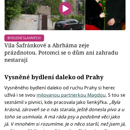
BYDLENÍ SLAVNÝCH
Vila Šafránkové a Abrháma zeje
prázdnotou. Potomci se o dům ani zahradu
nestarají
Vysněné bydlení daleko od Prahy
Vysněného bydlení daleko od ruchu Prahy si herec
užívá i se svou
milovanou partnerkou Magdou
. S tou se
seznámil v pivnici, kde pracovala jako šenkýřka.
„Byla
krásná, zároveň se o nás starala, ještě donesla pivo a u
toho se usmívala. A má ráda psy a podobné věci jako
já. V mnohém si rozumíme. Je o něco starší, než jsem já,