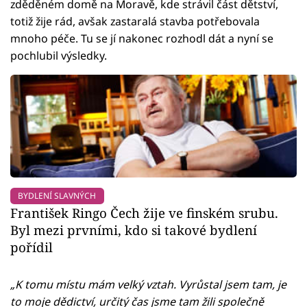
zděděném domě na Moravě, kde strávil část dětství,
totiž žije rád, avšak zastaralá stavba potřebovala
mnoho péče. Tu se jí nakonec rozhodl dát a nyní se
pochlubil výsledky.
BYDLENÍ SLAVNÝCH
František Ringo Čech žije ve finském srubu.
Byl mezi prvními, kdo si takové bydlení
pořídil
„K tomu místu mám velký vztah. Vyrůstal jsem tam, je
to moje dědictví, určitý čas jsme tam žili společně