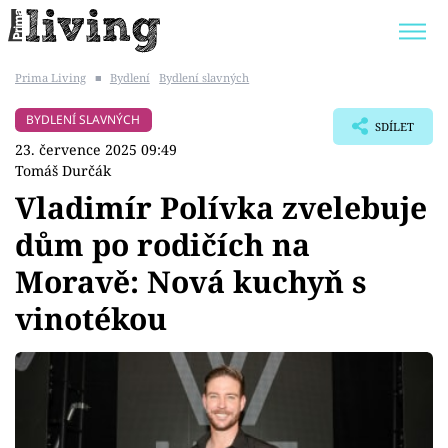
Prima Living
■
Bydlení
Bydlení slavných
Trendy:
JAK UŠETŘIT
POKOJOVÉ KVĚTINY
BYDLENÍ SLAVNÝCH
SDÍLET
BYDLENÍ SLAVNÝCH
ZAHRADA
23. července 2025 09:49
Tomáš Durčák
Vladimír Polívka zvelebuje
dům po rodičích na
Témata
Moravě: Nová kuchyň s
Bydlení
vinotékou
Zahrada
Design