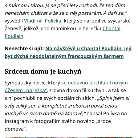
s mámou i tátou. Já se před lety rozhodl, že ten dům
nenechám chátrat a že se o něj postarám. A daří se,“
vysvětlil
Vladimír Polívka
, který se narodil ve švýcarské
Ženevě, jelikož jeho maminkou je herečka
Chantal
Poullain
.
Nenechte si ujít:
Na návštěvě u Chantal Poullain. Její
byt dýchá neodolatelným francouzským šarmem
Srdcem domu je kuchyň
Sympatický herec, který
se nedávno pochlubil novým
účesem „na ježka“
, zrovna dokončil kuchyni, a tak se
s ní pochlubil na svých sociálních sítích. „
Splnil jsem si
svůj velký sen a kompletně zrekonstruoval celou
kuchyň ve svém domě na Moravě,“
napsal Polívka na
Instagram k fotografiím svého nového „srdce
domova“.