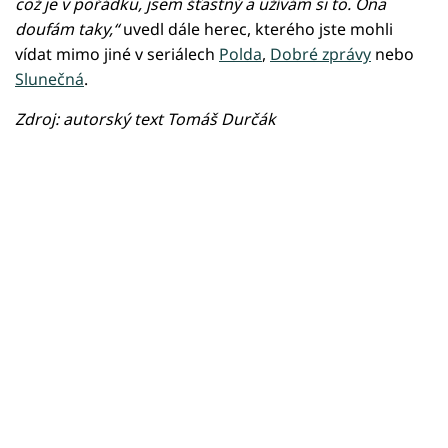
což je v pořádku, jsem šťastný a užívám si to. Ona
doufám taky,“
uvedl dále herec, kterého jste mohli
vídat mimo jiné v seriálech
Polda
,
Dobré zprávy
nebo
Slunečná
.
Zdroj: autorský text Tomáš Durčák