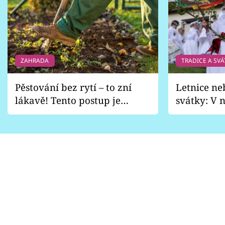
ZAHRADA
TRADICE A SVÁ
Pěstování bez rytí – to zní
Letnice ne
lákavě! Tento postup je
svátky: V n
vhodný jen pro některé
pondělí z
zahrady