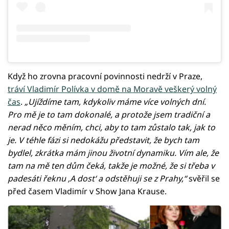
Když ho zrovna pracovní povinnosti nedrží v Praze,
tráví Vladimír Polívka v domě na Moravě veškerý volný
čas
.
„Ujíždíme tam, kdykoliv máme více volných dní.
Pro mě je to tam dokonalé, a protože jsem tradiční a
nerad něco měním, chci, aby to tam zůstalo tak, jak to
je. V téhle fázi si nedokážu představit, že bych tam
bydlel, zkrátka mám jinou životní dynamiku. Vím ale, že
tam na mě ten dům čeká, takže je možné, že si třeba v
padesáti řeknu ‚A dost‘ a odstěhuji se z Prahy,“
svěřil se
před časem Vladimír v Show Jana Krause.