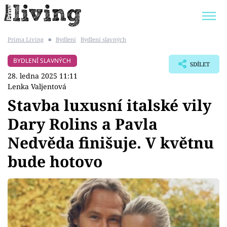
Prima Living
■
Bydlení
Bydlení slavných
Trendy:
JAK UŠETŘIT
POKOJOVÉ KVĚTINY
BYDLENÍ SLAVNÝCH
SDÍLET
BYDLENÍ SLAVNÝCH
ZAHRADA
28. ledna 2025 11:11
Lenka Valjentová
Stavba luxusní italské vily
Dary Rolins a Pavla
Témata
Nedvěda finišuje. V květnu
Bydlení
bude hotovo
Zahrada
Design