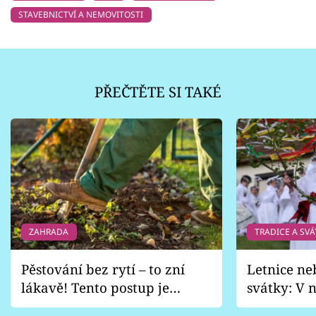
STAVEBNICTVÍ A NEMOVITOSTI
PŘEČTĚTE SI TAKÉ
ZAHRADA
TRADICE A SVÁ
Pěstování bez rytí – to zní
Letnice ne
lákavě! Tento postup je
svátky: V n
vhodný jen pro některé
pondělí z