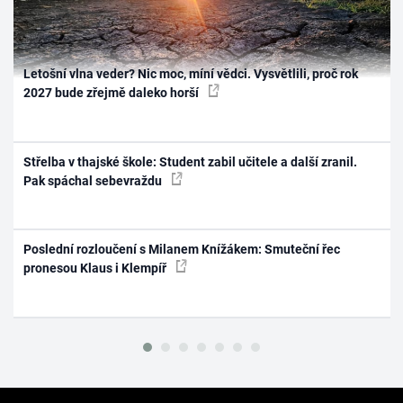
Letošní vlna veder? Nic moc, míní vědci. Vysvětlili, proč rok
2027 bude zřejmě daleko horší
Střelba v thajské škole: Student zabil učitele a další zranil.
Pak spáchal sebevraždu
Poslední rozloučení s Milanem Knížákem: Smuteční řec
pronesou Klaus i Klempíř