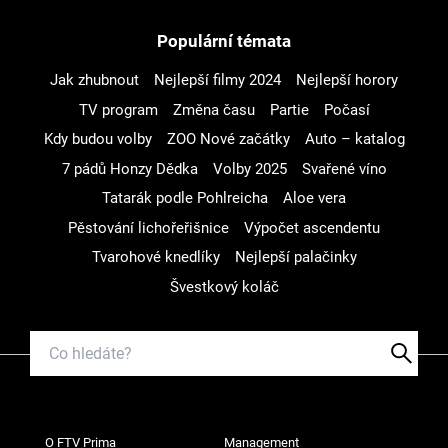
Populární témata
Jak zhubnout
Nejlepší filmy 2024
Nejlepší horory
TV program
Změna času
Partie
Počasí
Kdy budou volby
ZOO Nové začátky
Auto – katalog
7 pádů Honzy Dědka
Volby 2025
Svařené víno
Tatarák podle Pohlreicha
Aloe vera
Pěstování lichořeřišnice
Výpočet ascendentu
Tvarohové knedlíky
Nejlepší palačinky
Švestkový koláč
O FTV Prima
Management