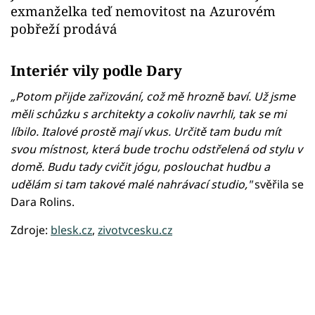
exmanželka teď nemovitost na Azurovém
pobřeží prodává
Interiér vily podle Dary
„Potom přijde zařizování, což mě hrozně baví. Už jsme
měli schůzku s architekty a cokoliv navrhli, tak se mi
líbilo. Italové prostě mají vkus. Určitě tam budu mít
svou místnost, která bude trochu odstřelená od stylu v
domě. Budu tady cvičit jógu, poslouchat hudbu a
udělám si tam takové malé nahrávací studio,"
svěřila se
Dara Rolins.
Zdroje:
blesk.cz
,
zivotvcesku.cz