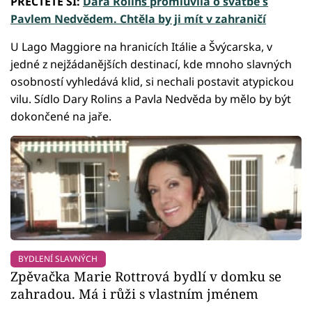
PŘEČTĚTE SI:
Dara Rolins promluvila o svatbě s
Pavlem Nedvědem. Chtěla by ji mít v zahraničí
U Lago Maggiore na hranicích Itálie a Švýcarska, v
jedné z nejžádanějších destinací, kde mnoho slavných
osobností vyhledává klid, si nechali postavit atypickou
vilu. Sídlo Dary Rolins a Pavla Nedvěda by mělo by být
dokončené na jaře.
BYDLENÍ SLAVNÝCH
Zpěvačka Marie Rottrová bydlí v domku se
zahradou. Má i růži s vlastním jménem