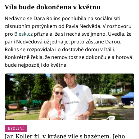
Vila bude dokončena v květnu
Nedávno se Dara Rolins pochlubila na sociální síti
zásnubním prstýnkem od Pavla Nedvěda. V rozhovoru
pro
Blesk.cz
přiznala, že si nechá své jméno. Uvedla, že
paní Nedvědová už jedna je, proto zůstane Darou.
Rolins se rozpovídala i o dostavbě domu v Itálii.
Konkrétně řekla, že nemovitost se dokončuje a hotová
bude nejpozději do května.
BYDLENÍ
Jan Koller žil v krásné vile s bazénem. Jeho