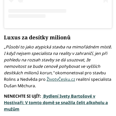
Luxus za desítky milionů
„Působí to jako atypická stavba na mimořádném místě.
I když nejsem specialista na reality v zahraničí, jen při
pohledu na rozsah stavby se dá usuzovat, že
nemovitost se bude cenově pohybovat ve vyšších
desítkách milionů korun,"
okomonetoval pro stavbu
Rolins a Nedvěda pro
ŽivotvČesku.cz
realitní specialista
Dušan Měchura.
NENECHTE SI UJÍT:
Bydlení Ivety Bartošové v
Hostivaři: V tomto domě se snažila čelit alkoholu a
mužům