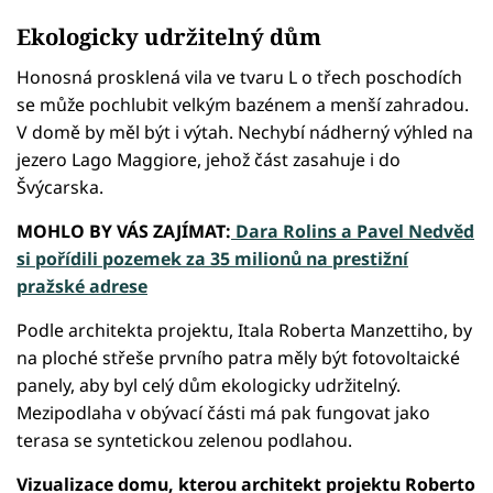
Ekologicky udržitelný dům
Honosná prosklená vila ve tvaru L o třech poschodích
se může pochlubit velkým bazénem a menší zahradou.
V domě by měl být i výtah. Nechybí nádherný výhled na
jezero Lago Maggiore, jehož část zasahuje i do
Švýcarska.
MOHLO BY VÁS ZAJÍMAT:
Dara Rolins a Pavel Nedvěd
si pořídili pozemek za 35 milionů na prestižní
pražské adrese
Podle architekta projektu, Itala Roberta Manzettiho, by
na ploché střeše prvního patra měly být fotovoltaické
panely, aby byl celý dům ekologicky udržitelný.
Mezipodlaha v obývací části má pak fungovat jako
terasa se syntetickou zelenou podlahou.
Vizualizace domu, kterou architekt projektu Roberto