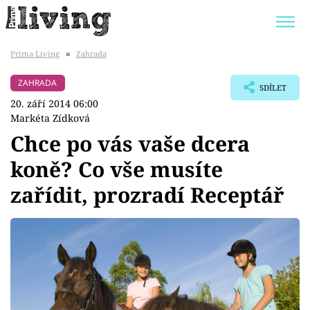
Prima Living
■
Zahrada
Trendy:
JAK UŠETŘIT
POKOJOVÉ KVĚTINY
ZAHRADA
SDÍLET
BYDLENÍ SLAVNÝCH
ZAHRADA
20. září 2014 06:00
Markéta Zídková
Chce po vás vaše dcera
koně? Co vše musíte
Témata
zařídit, prozradí Receptář
Bydlení
Zahrada
Design