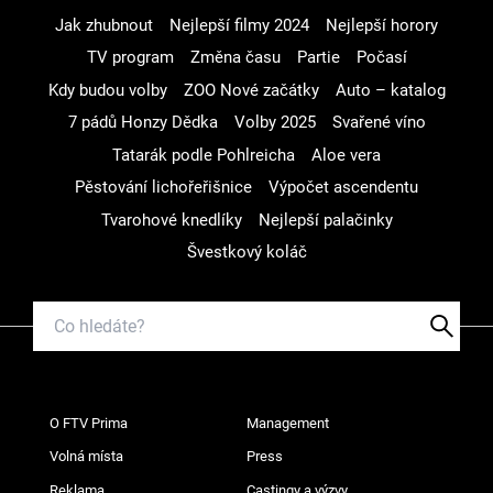
Jak zhubnout
Nejlepší filmy 2024
Nejlepší horory
TV program
Změna času
Partie
Počasí
Kdy budou volby
ZOO Nové začátky
Auto – katalog
7 pádů Honzy Dědka
Volby 2025
Svařené víno
Tatarák podle Pohlreicha
Aloe vera
Pěstování lichořeřišnice
Výpočet ascendentu
Tvarohové knedlíky
Nejlepší palačinky
Švestkový koláč
O FTV Prima
Management
Volná místa
Press
Reklama
Castingy a výzvy