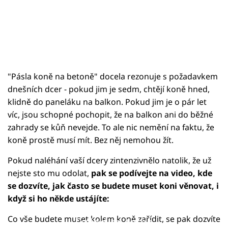
"Pásla koně na betoně" docela rezonuje s požadavkem
dnešních dcer - pokud jim je sedm, chtějí koně hned,
klidně do paneláku na balkon. Pokud jim je o pár let
víc, jsou schopné pochopit, že na balkon ani do běžné
zahrady se kůň nevejde. To ale nic nemění na faktu, že
koně prostě musí mít. Bez něj nemohou žít.
Pokud naléhání vaší dcery zintenzivnělo natolik, že už
nejste sto mu odolat,
pak se podívejte na video, kde
se dozvíte, jak často se budete muset koni věnovat, i
když si ho někde ustájíte:
Co vše budete muset kolem koně zařídit, se pak dozvíte
Failed to fetch