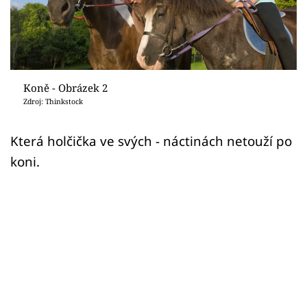
Sledujte prima+
Přihlášení
Koně - Obrázek 2
Sledujte nás
Zdroj: Thinkstock
Která holčička ve svých - náctinách netouží po
koni.