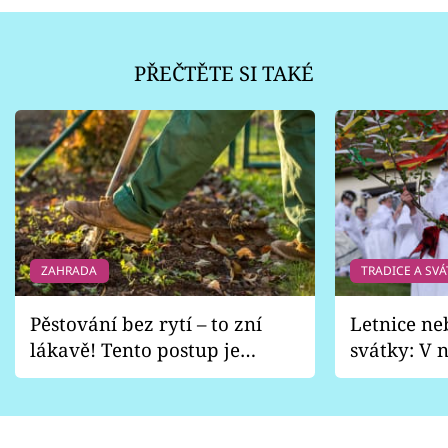
PŘEČTĚTE SI TAKÉ
ZAHRADA
TRADICE A SVÁ
Pěstování bez rytí – to zní
Letnice ne
lákavě! Tento postup je
svátky: V n
vhodný jen pro některé
pondělí z
zahrady