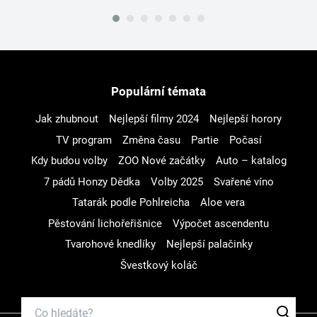
Populární témata
Jak zhubnout
Nejlepší filmy 2024
Nejlepší horory
TV program
Změna času
Partie
Počasí
Kdy budou volby
ZOO Nové začátky
Auto – katalog
7 pádů Honzy Dědka
Volby 2025
Svařené víno
Tatarák podle Pohlreicha
Aloe vera
Pěstování lichořeřišnice
Výpočet ascendentu
Tvarohové knedlíky
Nejlepší palačinky
Švestkový koláč