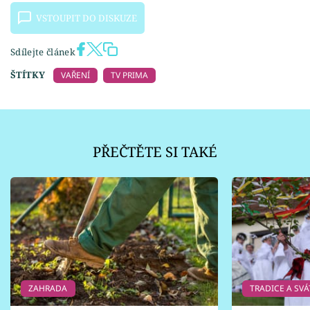
VSTOUPIT DO DISKUZE
Sdílejte článek
ŠTÍTKY
VAŘENÍ
TV PRIMA
PŘEČTĚTE SI TAKÉ
ZAHRADA
TRADICE A SVÁ