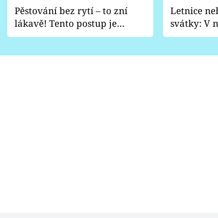
Pěstování bez rytí – to zní
Letnice ne
lákavě! Tento postup je
svátky: V n
vhodný jen pro některé
pondělí z
zahrady