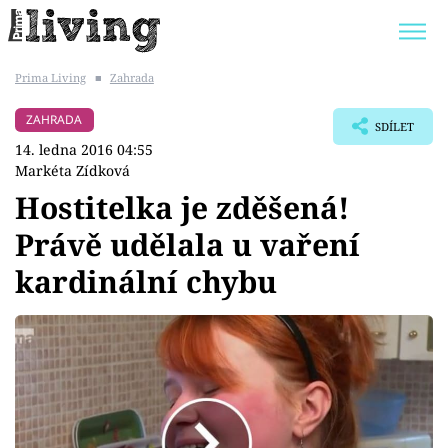
Prima Living
■
Zahrada
Trendy:
JAK UŠETŘIT
POKOJOVÉ KVĚTINY
ZAHRADA
SDÍLET
BYDLENÍ SLAVNÝCH
ZAHRADA
14. ledna 2016 04:55
Markéta Zídková
Hostitelka je zděšená!
Právě udělala u vaření
Témata
kardinální chybu
Bydlení
Zahrada
Design