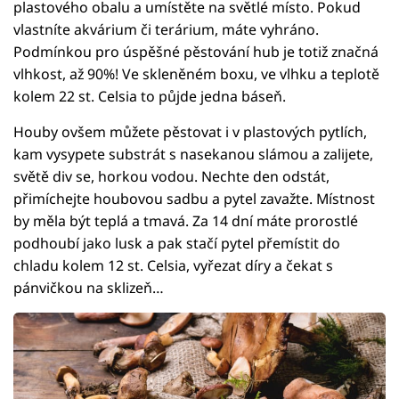
plastového obalu a umístěte na světlé místo. Pokud
vlastníte akvárium či terárium, máte vyhráno.
Podmínkou pro úspěšné pěstování hub je totiž značná
vlhkost, až 90%! Ve skleněném boxu, ve vlhku a teplotě
kolem 22 st. Celsia to půjde jedna báseň.
Houby ovšem můžete pěstovat i v plastových pytlích,
kam vysypete substrát s nasekanou slámou a zalijete,
světě div se, horkou vodou. Nechte den odstát,
přimíchejte houbovou sadbu a pytel zavažte. Místnost
by měla být teplá a tmavá. Za 14 dní máte prorostlé
podhoubí jako lusk a pak stačí pytel přemístit do
chladu kolem 12 st. Celsia, vyřezat díry a čekat s
pánvičkou na sklizeň…