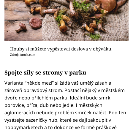
Houby si můžete vypěstovat doslova v obýváku.
Zdroj: istock.com
Spojte síly se stromy v parku
Varianta “někde mezi” si žádá váš umělý zásah a
zároveň opravdový strom. Postačí nějaký v městském
dvoře nebo přilehlém parku. Ideální bude smrk,
borovice, bříza, dub nebo jedle. I městských
aglomeracích nebude problém smrček nalézt. Pod ten
vysázejte sazeničky hub, které se dají zakoupit v
hobbymarketech a to dokonce ve formě práškové