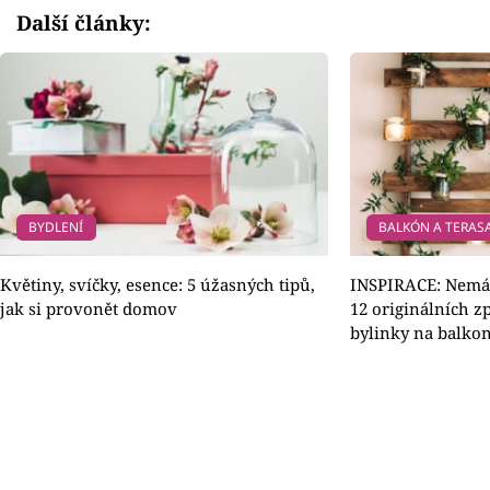
Další články:
BYDLENÍ
BALKÓN A TERAS
Květiny, svíčky, esence: 5 úžasných tipů,
INSPIRACE: Nemát
jak si provonět domov
12 originálních z
bylinky na balko