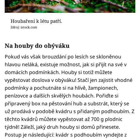
Houbaření k létu patří.
Zdroj: istock.com
Na houby do obýváku
Pokud vás však brouzdání po lesích se skloněnou
hlavou neláká, existuje možnost, jak si přijít na své v
domácích podmínkách. Houby si totiž můžete
vypěstovat doslova v obýváku! Stačí jen zajistit vhodné
podmínky a pochutnáte si na hlívě, žampionech,
penízovce a dalších skvělých houbách. Pořiďte si
připravený box na pěstování hub a substrát, který se
už prodává v podobě kvádru s přidaným podhoubím. Z
těchto kvádrů můžete vypěstovat až 700 g plodnic
týdně! Záleží, jaký druh houby si domů přinesete.
Postup je následující: kvádr s podhoubím vyndejte z