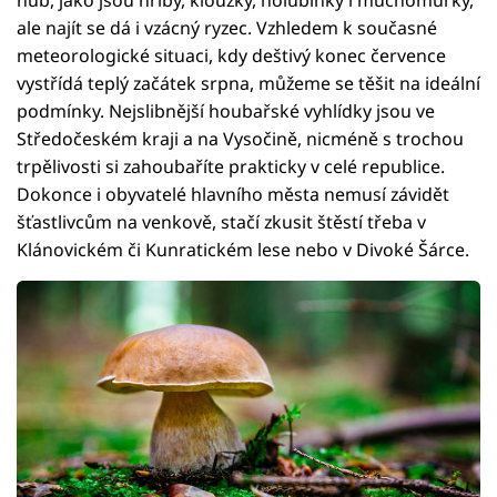
hub, jako jsou hřiby, klouzky, holubinky i muchomůrky,
ale najít se dá i vzácný ryzec. Vzhledem k současné
meteorologické situaci, kdy deštivý konec července
vystřídá teplý začátek srpna, můžeme se těšit na ideální
podmínky. Nejslibnější houbařské vyhlídky jsou ve
Středočeském kraji a na Vysočině, nicméně s trochou
trpělivosti si zahoubaříte prakticky v celé republice.
Dokonce i obyvatelé hlavního města nemusí závidět
šťastlivcům na venkově, stačí zkusit štěstí třeba v
Klánovickém či Kunratickém lese nebo v Divoké Šárce.