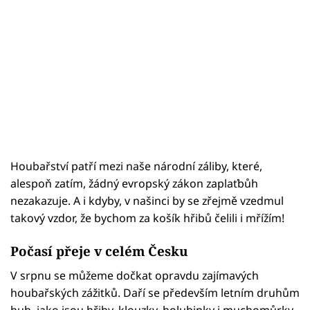
Houbařství patří mezi naše národní záliby, které,
alespoň zatím, žádný evropský zákon zaplaťbůh
nezakazuje. A i kdyby, v našinci by se zřejmě vzedmul
takový vzdor, že bychom za košík hřibů čelili i mřížím!
Počasí přeje v celém Česku
V srpnu se můžeme dočkat opravdu zajímavých
houbařských zážitků. Daří se především letním druhům