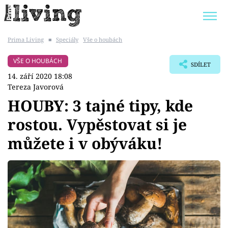
Prima Living
■
Speciály
Vše o houbách
Trendy:
JAK UŠETŘIT
POKOJOVÉ KVĚTINY
VŠE O HOUBÁCH
SDÍLET
BYDLENÍ SLAVNÝCH
ZAHRADA
14. září 2020 18:08
Tereza Javorová
HOUBY: 3 tajné tipy, kde
rostou. Vypěstovat si je
Témata
můžete i v obýváku!
Bydlení
Zahrada
Design