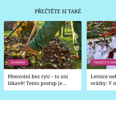
PŘEČTĚTE SI TAKÉ
ZAHRADA
TRADICE A SVÁ
Pěstování bez rytí – to zní
Letnice ne
lákavě! Tento postup je
svátky: V n
vhodný jen pro některé
pondělí z
zahrady