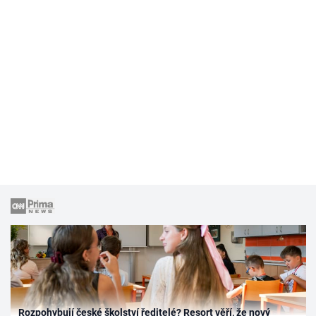
Rozpohybují české školství ředitelé? Resort věří, že nový