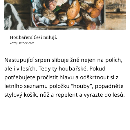
Sledujte prima+
Přihlášení
Houbaření Češi milují.
Sledujte nás
Zdroj: istock.com
Nastupující srpen slibuje žně nejen na polích,
ale i v lesích. Tedy ty houbařské. Pokud
potřebujete pročistit hlavu a odškrtnout si z
letního seznamu položku “houby”, popadněte
stylový košík, nůž a repelent a vyrazte do lesů.