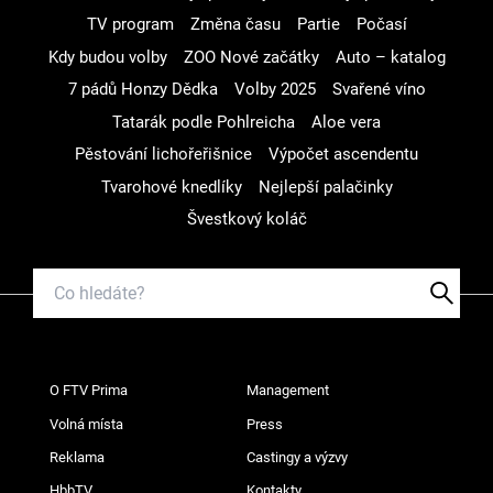
TV program
Změna času
Partie
Počasí
Kdy budou volby
ZOO Nové začátky
Auto – katalog
7 pádů Honzy Dědka
Volby 2025
Svařené víno
Tatarák podle Pohlreicha
Aloe vera
Pěstování lichořeřišnice
Výpočet ascendentu
Tvarohové knedlíky
Nejlepší palačinky
Švestkový koláč
O FTV Prima
Management
Volná místa
Press
Reklama
Castingy a výzvy
HbbTV
Kontakty