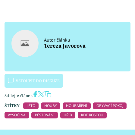
Autor článku
Tereza Javorová
VSTOUPIT DO DISKUZE
Sdílejte článek
ŠTÍTKY
LÉTO
HOUBY
HOUBAŘENÍ
OBÝVACÍ POKOJ
VYSOČINA
PĚSTOVÁNÍ
HŘIB
KDE ROSTOU