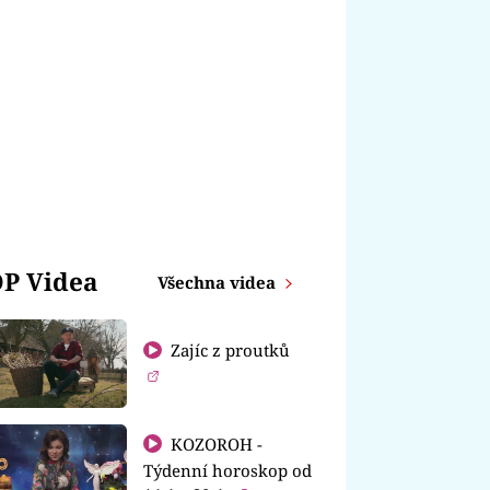
P Videa
Všechna videa
Zajíc z proutků
KOZOROH -
Týdenní horoskop od