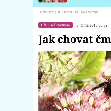
požáru
Prima Living
■
Zahrada
Užitková zahrada
3. října 2016 06:02
UŽITKOVÁ ZAHRADA
Jak chovat čm