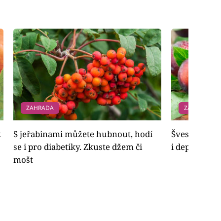
ZAHRADA
ZAHRADA
k
S jeřabinami můžete hubnout, hodí
Švestky pom
se i pro diabetiky. Zkuste džem či
i depresemi
mošt