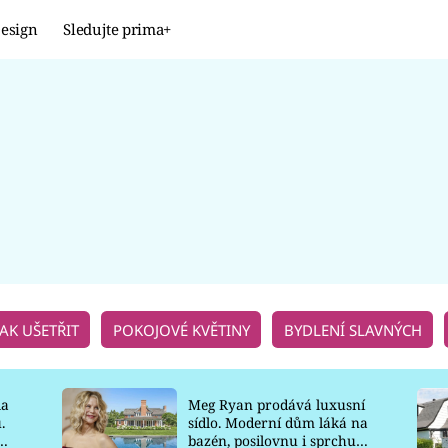
esign
Sledujte prima+
Design
TRENDY
JAK NA TO
PROMĚNY
NAŠE TIPY
JAK UŠETŘIT
POKOJOVÉ KVĚTINY
BYDLENÍ SLAVNÝCH
la
Meg Ryan prodává luxusní
.
sídlo. Moderní dům láká na
o
bazén, posilovnu i sprchu