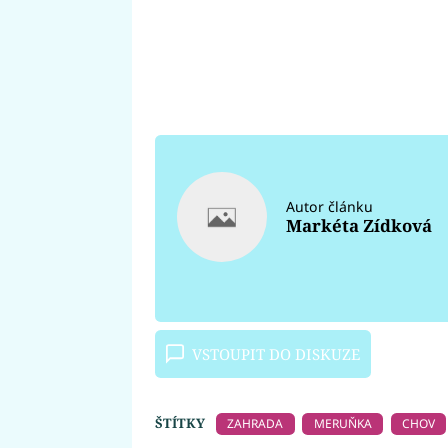
Autor článku
Markéta Zídková
VSTOUPIT DO DISKUZE
ŠTÍTKY
ZAHRADA
MERUŇKA
CHOV