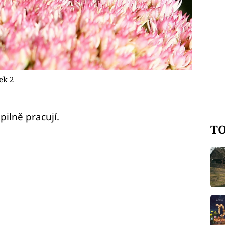
ek 2
pilně pracují.
TO