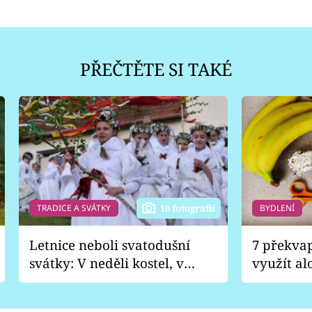
PŘEČTĚTE SI TAKÉ
TRADICE A SVÁTKY
BYDLENÍ
10 fotografií
Letnice neboli svatodušní
7 překva
svátky: V neděli kostel, v
využít al
pondělí zábava
Nabrousí
nádobí