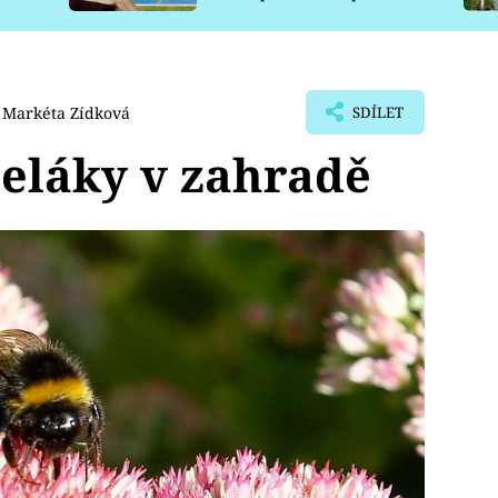
pro psy
Markéta Zídková
SDÍLET
eláky v zahradě