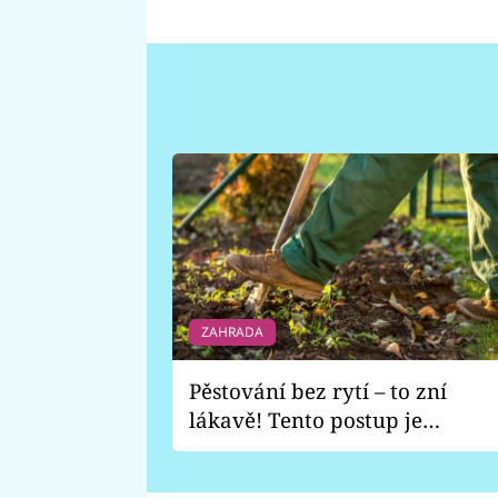
ZAHRADA
Pěstování bez rytí – to zní
lákavě! Tento postup je
vhodný jen pro některé
zahrady