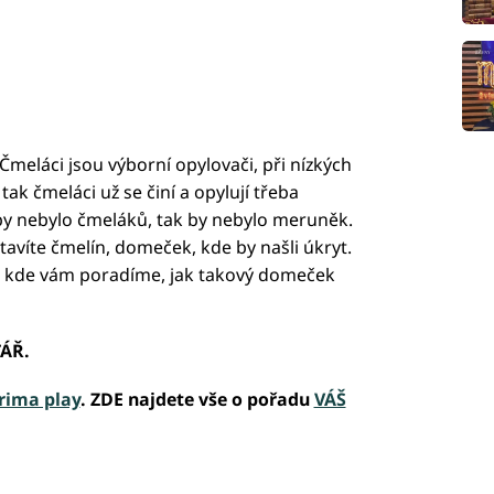
 Čmeláci jsou výborní opylovači, při nízkých
ak čmeláci už se činí a opylují třeba
by nebylo čmeláků, tak by nebylo meruněk.
tavíte čmelín, domeček, kde by našli úkryt.
, kde vám poradíme, jak takový domeček
TÁŘ.
rima play
. ZDE najdete vše o pořadu
VÁŠ