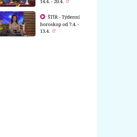
14.4. - 20.4.
ŠTÍR - Týdenní
horoskop od 7.4. -
13.4.