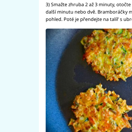
3) Smažte zhruba 2 až 3 minuty, otočt
další minutu nebo dvě. Bramboráčky m
pohled. Poté je přendejte na talíř s ub