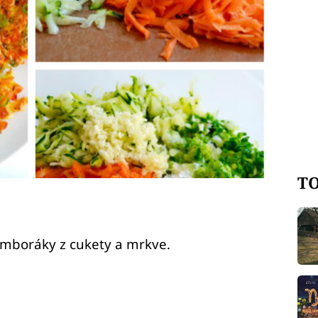
TO
amboráky z cukety a mrkve.