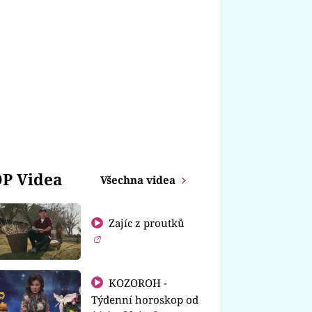
P Videa
Všechna videa
Zajíc z proutků
KOZOROH -
Týdenní horoskop od