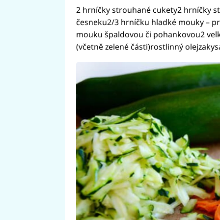
2 hrníčky strouhané cukety2 hrníčky 
česneku2/3 hrníčku hladké mouky – pro
mouku špaldovou či pohankovou2 velká 
(včetně zelené části)rostlinný olejza