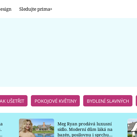
esign
Sledujte prima+
Design
TRENDY
JAK NA TO
PROMĚNY
NAŠE TIPY
JAK UŠETŘIT
POKOJOVÉ KVĚTINY
BYDLENÍ SLAVNÝCH
la
Meg Ryan prodává luxusní
.
sídlo. Moderní dům láká na
o
bazén, posilovnu i sprchu