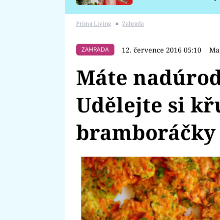
požáru
Prima Living
■
Zahrada
12. července 2016 05:10
Ma
ZAHRADA
Máte nadúrod
Udělejte si k
bramboráčky