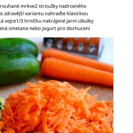
strouhané mrkve2 stroužky nadrceného
 zdravější variantu nahraďte klasickou
vejce1/3 hrníčku nakrájené jarní cibulky
kysaná smetana nebo jogurt pro dochucení