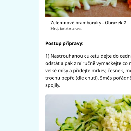
Zeleninové bramboráky - Obrázek 2
Zdroj: justataste.com
Postup přípravy:
1) Nastrouhanou cuketu dejte do cední
odstát a pak z ní ručně vymačkejte co 
velké mísy a přidejte mrkev, česnek, mou
trochu pepře (dle chuti). Směs pořádn
spojily.