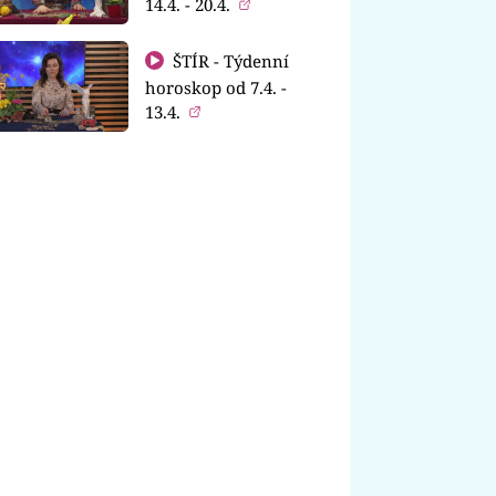
14.4. - 20.4.
ŠTÍR - Týdenní
horoskop od 7.4. -
13.4.