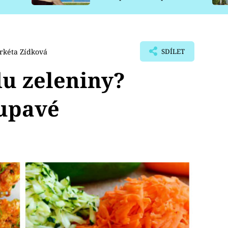
pro psy
rkéta Zídková
SDÍLET
u zeleniny?
řupavé