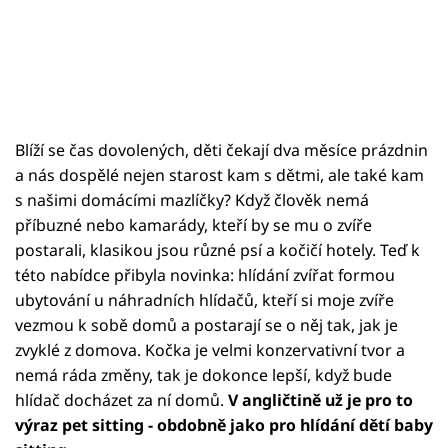
Blíží se čas dovolených, děti čekají dva měsíce prázdnin
a nás dospělé nejen starost kam s dětmi, ale také kam
s našimi domácími mazlíčky? Když člověk nemá
příbuzné nebo kamarády, kteří by se mu o zvíře
postarali, klasikou jsou různé psí a kočičí hotely. Teď k
této nabídce přibyla novinka: hlídání zvířat formou
ubytování u náhradních hlídačů, kteří si moje zvíře
vezmou k sobě domů a postarají se o něj tak, jak je
zvyklé z domova. Kočka je velmi konzervativní tvor a
nemá ráda změny, tak je dokonce lepší, když bude
hlídač docházet za ní domů.
V angličtině už je pro to
výraz pet sitting - obdobně jako pro hlídání dětí baby