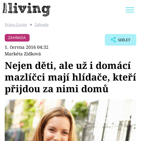
Prima Living
■
Zahrada
Trendy:
JAK UŠETŘIT
POKOJOVÉ KVĚTINY
ZAHRADA
SDÍLET
BYDLENÍ SLAVNÝCH
ZAHRADA
1. června 2016 04:32
Markéta Zídková
Nejen děti, ale už i domácí
mazlíčci mají hlídače, kteří
Témata
přijdou za nimi domů
Bydlení
Zahrada
Design