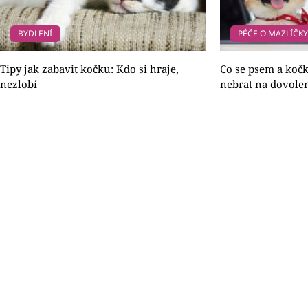
BYDLENÍ
PÉČE O MAZLÍČK
Tipy jak zabavit kočku: Kdo si hraje,
Co se psem a kočko
nezlobí
nebrat na dovole