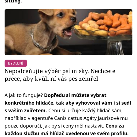
sitting.
BYDLENÍ
Nepodceňujte výběr psí misky. Nechcete
přece, aby kvůli ní váš pes zemřel
A jak to funguje?
Dopředu si můžete vybrat
konkrétního hlídače, tak aby vyhovoval vám i si sedl
s vaším zvířetem.
Cenu si určuje každý hlídač sám,
například v agentuře Canis cattus Agáty Jaurisové mu
pouze doporučí, jak by si ceny měl nastavit.
Cenu za
každou službu má hlídač uvedenou ve svém profilu.