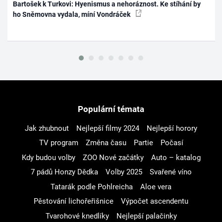
Bartošek k Turkovi: Hyenismus a nehoráznost. Ke stíhání by
ho Sněmovna vydala, míní Vondráček
Populární témata
Jak zhubnout
Nejlepší filmy 2024
Nejlepší horory
TV program
Změna času
Partie
Počasí
Kdy budou volby
ZOO Nové začátky
Auto – katalog
7 pádů Honzy Dědka
Volby 2025
Svařené víno
Tatarák podle Pohlreicha
Aloe vera
Pěstování lichořeřišnice
Výpočet ascendentu
Tvarohové knedlíky
Nejlepší palačinky