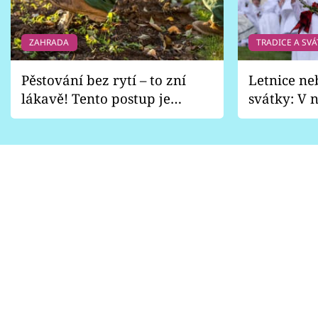
ZAHRADA
TRADICE A SVÁ
Pěstování bez rytí – to zní
Letnice ne
lákavě! Tento postup je
svátky: V n
vhodný jen pro některé
pondělí z
zahrady