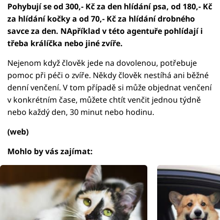
Pohybují se od 300,- Kč za den hlídání psa, od 180,- Kč
za hlídání kočky a od 70,- Kč za hlídání drobného
savce za den. NApříklad v této agentuře pohlídají i
třeba králíčka nebo jiné zvíře.
Nejenom když člověk jede na dovolenou, potřebuje
pomoc při péči o zvíře. Někdy člověk nestíhá ani běžné
denní venčení. V tom případě si může objednat venčení
v konkrétním čase, můžete chtít venčit jednou týdně
nebo každý den, 30 minut nebo hodinu.
(web)
Mohlo by vás zajímat: