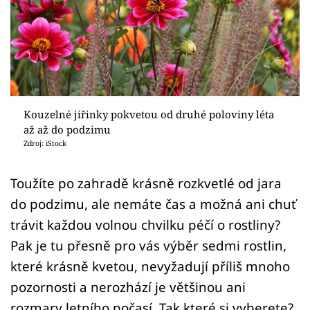
Sledujte prima+
Přihlášení
Sledujte nás
Kouzelné jiřinky pokvetou od druhé poloviny léta
až až do podzimu
Zdroj: iStock
Toužíte po zahradě krásně rozkvetlé od jara
do podzimu, ale nemáte čas a možná ani chuť
trávit každou volnou chvilku péčí o rostliny?
Pak je tu přesně pro vás výběr sedmi rostlin,
které krásně kvetou, nevyžadují příliš mnoho
pozornosti a nerozhází je většinou ani
rozmary letního počasí. Tak které si vyberete?