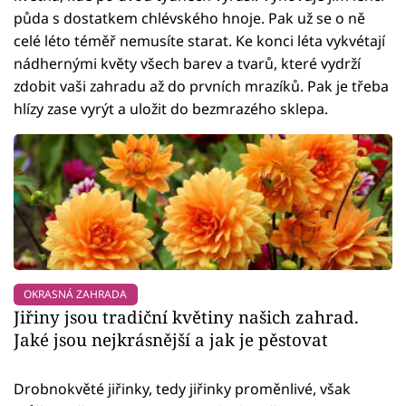
půda s dostatkem chlévského hnoje. Pak už se o ně
celé léto téměř nemusíte starat. Ke konci léta vykvétají
nádhernými květy všech barev a tvarů, které vydrží
zdobit vaši zahradu až do prvních mrazíků. Pak je třeba
hlízy zase vyrýt a uložit do bezmrazého sklepa.
OKRASNÁ ZAHRADA
Jiřiny jsou tradiční květiny našich zahrad.
Jaké jsou nejkrásnější a jak je pěstovat
Drobnokvěté jiřinky, tedy jiřinky proměnlivé, však