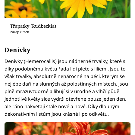
Třapatky (Rudbeckia)
Zdroj: iStock
Denivky
Denivky (Hemerocallis) jsou nádherné trvalky, které si
díky podobnému květu řada lidí plete s liliemi. Jsou to
však trvalky, absolutně nenáročné na péči, kterým se
nejlépe daří na slunných až polostinných místech. Jsou
plně mrazuvzdorné a libují si v úrodné a vlhčí půdě.
Jednotlivé květy sice vydrží otevřené pouze jeden den,
ale ráno nakvétají stále nové a nové. Díky dlouhým
dekorativním listům jsou krásné i po odkvětu.