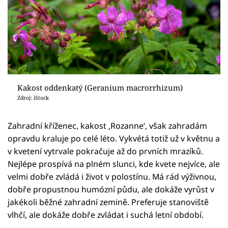
Kakost oddenkatý (Geranium macrorrhizum)
Zdroj: iStock
Zahradní kříženec, kakost ‚Rozanne‘, však zahradám
opravdu kraluje po celé léto. Vykvétá totiž už v květnu a
v kvetení vytrvale pokračuje až do prvních mrazíků.
Nejlépe prospívá na plném slunci, kde kvete nejvíce, ale
velmi dobře zvládá i život v polostínu. Má rád výživnou,
dobře propustnou humózní půdu, ale dokáže vyrůst v
jakékoli běžné zahradní zemině. Preferuje stanoviště
vlhčí, ale dokáže dobře zvládat i suchá letní období.