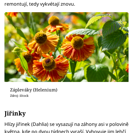
remontují, tedy vykvétají znovu.
Zápleváky (Helenium)
Zdroj: iStock
Jiřinky
Hlízy jiřinek (Dahlia) se vysazují na záhony asi v polovině
května, kde po dvou týdnech vyraší. Vyhovuje jim lehčí