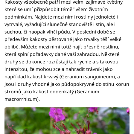
Kakosty všeobecně patří mezi velmi zajímavé květiny,
které se umí přizpůsobit téměř všem životním
podmínkám. Najdete mezi nimi rostliny jednoleté i
vytrvalé, vyžadující slunečné stanoviště i stín, ale i
suchou, či naopak vlhčí půdu. V poslední době se
především kakosty pěstované jako trvalky těší velké
oblibě. Můžete mezi nimi totiž najít přesně rostlinu,
která splní požadavky dané vaší zahradou. Některé
druhy se dokonce rozrůstají tak rychle a s takovou
intenzitou, že mohou zcela nahradit trávník jako
například kakost krvavý (Geranium sanguineum), a
jsou i druhy vhodné jako půdopokryvné do stínu korun
stromů jako kakost oddenkatý (Geranium
macrorrhizum).