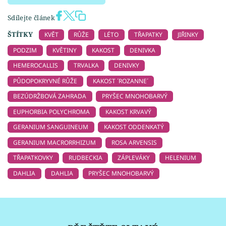
Sdílejte článek
ŠTÍTKY
KVĚT
RŮŽE
LÉTO
TŘAPATKY
JIŘINKY
PODZIM
KVĚTINY
KAKOST
DENIVKA
HEMEROCALLIS
TRVALKA
DENIVKY
PŮDOPOKRYVNÉ RŮŽE
KAKOST ´ROZANNE´
BEZÚDRŽBOVÁ ZAHRADA
PRYŠEC MNOHOBARVÝ
EUPHORBIA POLYCHROMA
KAKOST KRVAVÝ
GERANIUM SANGUINEUM
KAKOST ODDENKATÝ
GERANIUM MACRORRHIZUM
ROSA ARVENSIS
TŘAPATKOVKY
RUDBECKIA
ZÁPLEVÁKY
HELENIUM
DAHLIA
DAHLIA
PRYŠEC MNOHOBARVÝ