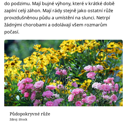
do podzimu. Mají bujné výhony, které v krátké době
zaplní celý záhon. Mají rády stejně jako ostatní růže
provzdušněnou půdu a umístění na slunci. Netrpí
žádnými chorobami a odolávají všem rozmarům
počasí.
Půdopokryvné růže
Zdroj: iStock