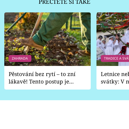
PŘEČTĚTE SI TAKÉ
ZAHRADA
TRADICE A SVÁ
Pěstování bez rytí – to zní
Letnice ne
lákavě! Tento postup je
svátky: V n
vhodný jen pro některé
pondělí z
zahrady