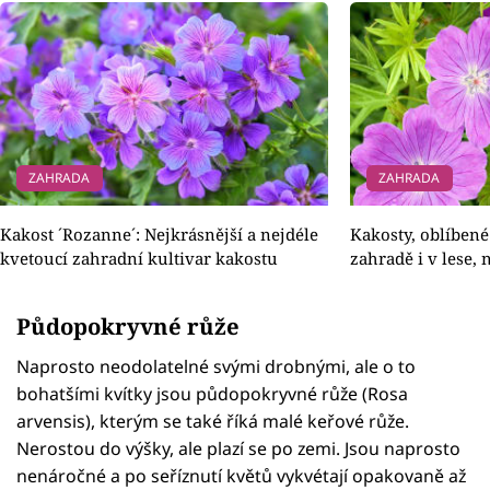
ZAHRADA
ZAHRADA
Kakost ´Rozanne´: Nejkrásnější a nejdéle
Kakosty, oblíbené
kvetoucí zahradní kultivar kakostu
zahradě i v lese, 
Půdopokryvné růže
Naprosto neodolatelné svými drobnými, ale o to
bohatšími kvítky jsou půdopokryvné růže (Rosa
arvensis), kterým se také říká malé keřové růže.
Nerostou do výšky, ale plazí se po zemi. Jsou naprosto
nenáročné a po seříznutí květů vykvétají opakovaně až