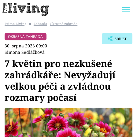
Prima Living
■
Zahrada
Okrasná zahrada
Trendy:
JAK UŠETŘIT
POKOJOVÉ KVĚTINY
OKRASNÁ ZAHRADA
SDÍLET
BYDLENÍ SLAVNÝCH
ZAHRADA
30. srpna 2023 09:00
Simona Sedláčková
7 květin pro nezkušené
zahrádkáře: Nevyžadují
Témata
velkou péči a zvládnou
Bydlení
rozmary počasí
Zahrada
Design