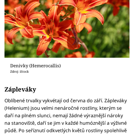
Denivky (Hemerocallis)
Zdroj: iStock
Zápleváky
Oblíbené trvalky vykvétají od června do září. Zápleváky
(Helenium) jsou velmi nenáročné rostliny, kterým se
daří na plném slunci, nemají žádné výraznější nároky
na stanoviště, daří se jim v každé humóznější a výživné
půdě. Po seříznutí odkvetlých květů rostliny spolehlivě