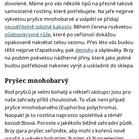
dovolené. Máme pro vás několik tipů na přesně takové
samostatné rostliny, které potřebujete. Na jaře nejprve
vykvetou pryšce mnohobarvé a vzápětí se přidají
neuvěřitelně odolné kakosty
. Během června rozkvetou
půdopokryvné růže
, které po seříznutí dokážou
opakovaně nakvétat celou sezonu. Přes léto vás budou
těšit nejprve třapatkovky, pak
denivky
a zápleváky. Brzy
na podzim pokvetou nádherné jiřiny, které jako jediné
budou potřebovat nakonec vyrýt a uskladnit do sklepa.
Pryšec mnohobarvý
Rod pryšců je velmi bohatý a někteří zástupci jsou pro
naše zahrady příliš choulostivé. To však není případ
pryšce mnohobarvého (Euphorbia polychroma).
Naopak! Je to rostlina naprosto spolehlivá a téměř
bezúdržbová. Poroste v jakékoliv běžné zahradní půdě.
Brzy zjara pryšec seřízněte, aby mohl z kořenů nově
vyrašit a vykvést bohatými žlutými až žlutozelenými