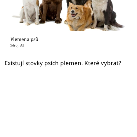
Sledujte prima+
Přihlášení
Plemena psů
Sledujte nás
Zdroj: All
Existují stovky psích plemen. Které vybrat?