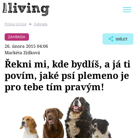
Prima Living
■
Zahrada
Trendy:
JAK UŠETŘIT
POKOJOVÉ KVĚTINY
ZAHRADA
SDÍLET
BYDLENÍ SLAVNÝCH
ZAHRADA
26. února 2015 04:06
Markéta Zídková
Řekni mi, kde bydlíš, a já ti
povím, jaké psí plemeno je
Témata
pro tebe tím pravým!
Bydlení
Zahrada
Design