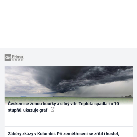
Českem se ženou bouřky a silný vítr. Teplota spadla i o 10
stupňů, ukazuje graf
Záběry zkázy v Kolumbii: Při zemětřesení se zřítil i kostel,