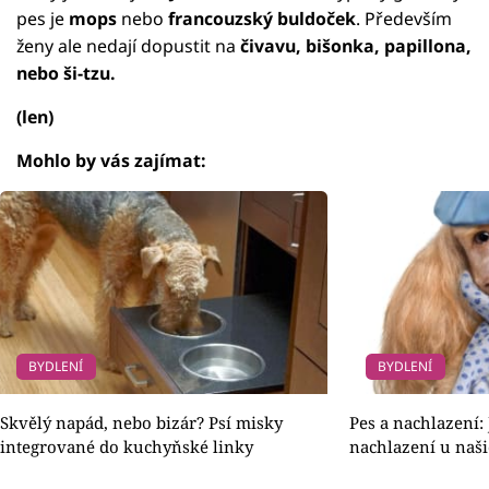
pes je
mops
nebo
francouzský buldoček
. Především
ženy ale nedají dopustit na
čivavu, bišonka, papillona,
nebo ši-tzu.
(len)
Mohlo by vás zajímat:
BYDLENÍ
BYDLENÍ
Skvělý napád, nebo bizár? Psí misky
Pes a nachlazení:
integrované do kuchyňské linky
nachlazení u naš