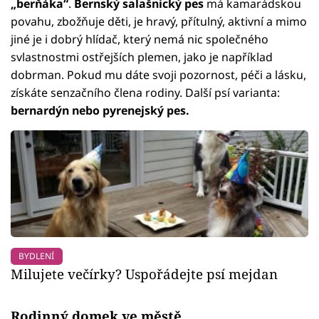
„berňáka“
.
Bernský salašnický pes
má kamarádskou
povahu, zbožňuje děti, je hravý, přítulný, aktivní a mimo
jiné je i dobrý hlídač, který nemá nic společného
svlastnostmi ostřejších plemen, jako je například
dobrman. Pokud mu dáte svoji pozornost, péči a lásku,
získáte senzačního člena rodiny. Další psí varianta:
bernardýn nebo pyrenejský pes.
BYDLENÍ
Milujete večírky? Uspořádejte psí mejdan
Rodinný domek ve městě