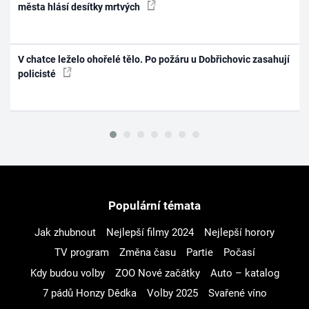
města hlásí desítky mrtvých
V chatce leželo ohořelé tělo. Po požáru u Dobřichovic zasahují
policisté
Populární témata
Jak zhubnout
Nejlepší filmy 2024
Nejlepší horory
TV program
Změna času
Partie
Počasí
Kdy budou volby
ZOO Nové začátky
Auto – katalog
7 pádů Honzy Dědka
Volby 2025
Svařené víno