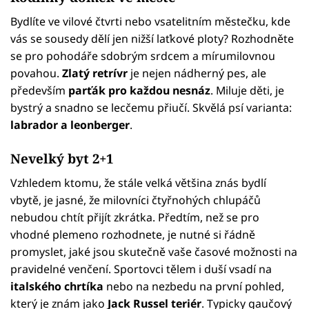
Bydlíte ve vilové čtvrti nebo vsatelitním městečku, kde
vás se sousedy dělí jen nižší laťkové ploty? Rozhodněte
se pro pohodáře sdobrým srdcem a mírumilovnou
povahou.
Zlatý retrívr
je nejen nádherný pes, ale
především
parťák pro každou nesnáz
. Miluje děti, je
bystrý a snadno se lecčemu přiučí. Skvělá psí varianta:
labrador a leonberger
.
Nevelký byt 2+1
Vzhledem ktomu, že stále velká většina znás bydlí
vbytě, je jasné, že milovníci čtyřnohých chlupáčů
nebudou chtít přijít zkrátka. Předtím, než se pro
vhodné plemeno rozhodnete, je nutné si řádně
promyslet, jaké jsou skutečně vaše časové možnosti na
pravidelné venčení. Sportovci tělem i duší vsadí na
italského chrtíka
nebo na nezbedu na první pohled,
který je znám jako
Jack Russel teriér
. Typicky gaučový