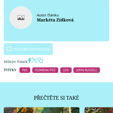
Autor článku
Markéta Zídková
VSTOUPIT DO DISKUZE
Sdílejte článek
ŠTÍTKY
PES
PLEMENA PSŮ
LEN
JOHN RUSSELL
PŘEČTĚTE SI TAKÉ