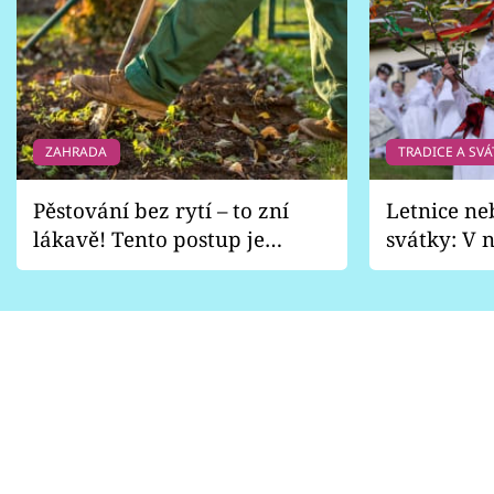
ZAHRADA
TRADICE A SVÁ
Pěstování bez rytí – to zní
Letnice ne
lákavě! Tento postup je
svátky: V n
vhodný jen pro některé
pondělí z
zahrady