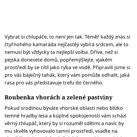
Vybrat si chlupáče, to není jen tak. Téměř každý znás si
čtyřnohého kamaráda nejčastěji vybírá srdcem, ale to
nemusí být vždycky ta nejlepší volba. Dříve, než si
pejska donesete domů, popřemýšlejte, vjakém
prostředí by se cítil jako ryba ve vodě. Připravili jsme si
pro vás báječný tahák, který vám pomůže odhalit, jaká
rasa pro vás představuje trefu do černého.
Roubenka vhorách a zelené pastviny
Pokud srodinou býváte vhorské oblasti nebo blízko
temné hradby lesa a kúplné spokojenosti vám schází
věrný chlupáč, který by si rozuměl sdětmi a navíc by
mu skvěle vyhovovalo tamní prostředí, vsaďte na