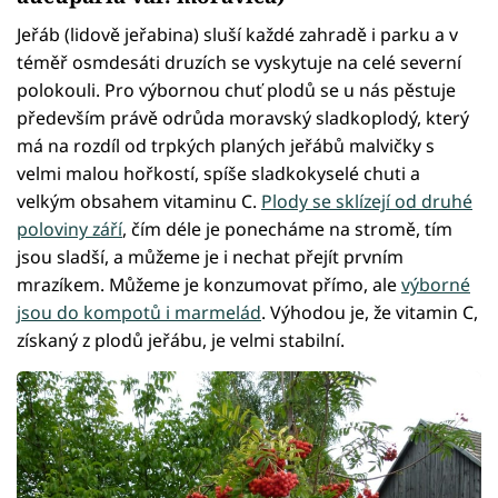
Jeřáb (lidově jeřabina) sluší každé zahradě i parku a v
téměř osmdesáti druzích se vyskytuje na celé severní
polokouli. Pro výbornou chuť plodů se u nás pěstuje
především právě odrůda moravský sladkoplodý, který
má na rozdíl od trpkých planých jeřábů malvičky s
velmi malou hořkostí, spíše sladkokyselé chuti a
velkým obsahem vitaminu C.
Plody se sklízejí od druhé
poloviny září
, čím déle je ponecháme na stromě, tím
jsou sladší, a můžeme je i nechat přejít prvním
mrazíkem. Můžeme je konzumovat přímo, ale
výborné
jsou do kompotů i marmelád
. Výhodou je, že vitamin C,
získaný z plodů jeřábu, je velmi stabilní.