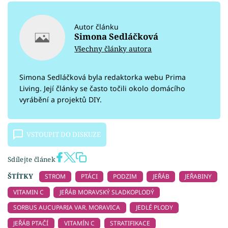
Autor článku
Simona Sedláčková
Všechny články autora
Simona Sedláčková byla redaktorka webu Prima
Living. Její články se často točili okolo domácího
vyrábění a projektů DIY.
VSTOUPIT DO DISKUZE
Sdílejte článek
ŠTÍTKY
STROM
PTÁCI
PODZIM
JEŘÁB
JEŘABINY
VITAMIN C
JEŘÁB MORAVSKÝ SLADKOPLODÝ
SORBUS AUCUPARIA VAR. MORAVICA
JEDLÉ PLODY
JEŘÁB PTAČÍ
VITAMÍN C
STRATIFIKACE