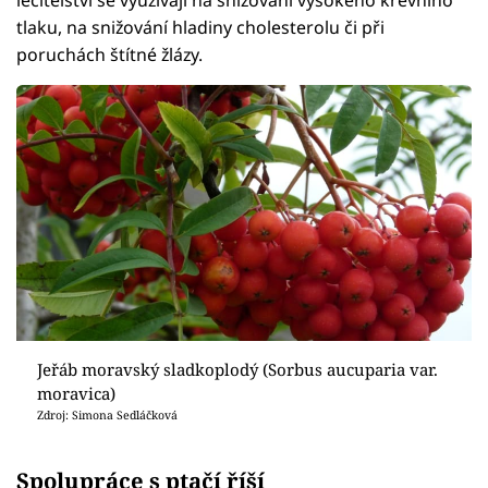
léčitelství se využívají na snižování vysokého krevního
tlaku, na snižování hladiny cholesterolu či při
poruchách štítné žlázy.
Jeřáb moravský sladkoplodý (Sorbus aucuparia var.
moravica)
Zdroj: Simona Sedláčková
Spolupráce s ptačí říší