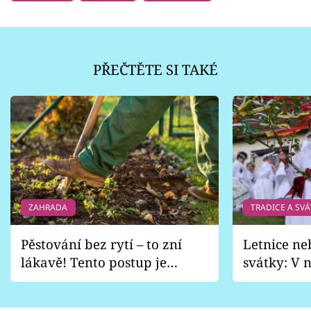
PŘEČTĚTE SI TAKÉ
ZAHRADA
TRADICE A SVÁ
Pěstování bez rytí – to zní
Letnice ne
lákavě! Tento postup je
svátky: V n
vhodný jen pro některé
pondělí z
zahrady