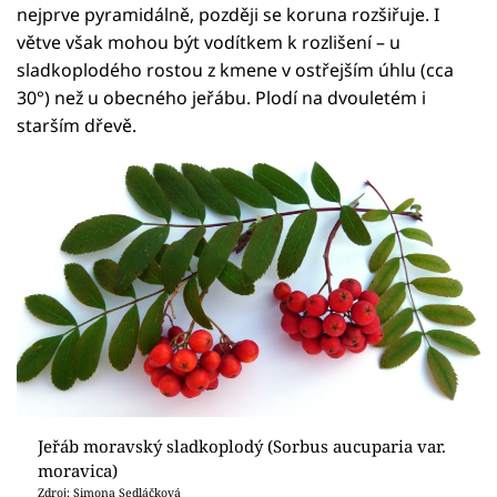
nejprve pyramidálně, později se koruna rozšiřuje. I
větve však mohou být vodítkem k rozlišení – u
sladkoplodého rostou z kmene v ostřejším úhlu (cca
30°) než u obecného jeřábu. Plodí na dvouletém i
starším dřevě.
Jeřáb moravský sladkoplodý (Sorbus aucuparia var.
moravica)
Zdroj: Simona Sedláčková