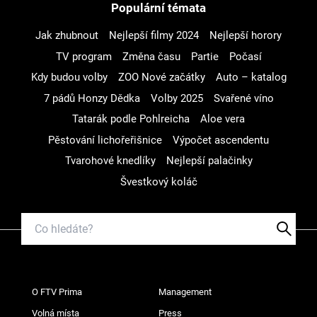
Populární témata
Jak zhubnout
Nejlepší filmy 2024
Nejlepší horory
TV program
Změna času
Partie
Počasí
Kdy budou volby
ZOO Nové začátky
Auto – katalog
7 pádů Honzy Dědka
Volby 2025
Svařené víno
Tatarák podle Pohlreicha
Aloe vera
Pěstování lichořeřišnice
Výpočet ascendentu
Tvarohové knedlíky
Nejlepší palačinky
Švestkový koláč
O FTV Prima
Management
Volná místa
Press