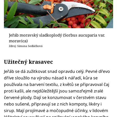
Jeřáb moravský sladkoplodý (Sorbus aucuparia var.
moravica)
Zdroj: Simona Sedláčková
Užitečný krasavec
Jeřáb se dá zužitkovat snad opravdu celý. Pevné dřevo
dříve sloužilo na výrobu násad k nářadí, kůra se
používala na barvení textilu, z květů se připravoval čaj
proti kašli, ale nejdůležitější jsou samozřejmě zralé
červené plody. Dají se konzumovat v čerstvém stavu
nebo sušené, připravují se z nich kompoty, likéry i
sirup. Mají projímavé a močopudné účinky, v lidovém