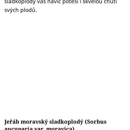
sladkoplodý vás navíc potěší i skvělou chutí
svých plodů.
Jeřáb moravský sladkoplodý (Sorbus
aucuparia var. moravica)