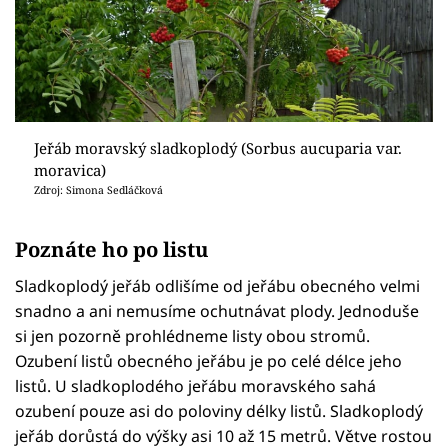
Jeřáb moravský sladkoplodý (Sorbus aucuparia var.
moravica)
Zdroj: Simona Sedláčková
Poznáte ho po listu
Sladkoplodý jeřáb odlišíme od jeřábu obecného velmi
snadno a ani nemusíme ochutnávat plody. Jednoduše
si jen pozorně prohlédneme listy obou stromů.
Ozubení listů obecného jeřábu je po celé délce jeho
listů. U sladkoplodého jeřábu moravského sahá
ozubení pouze asi do poloviny délky listů. Sladkoplodý
jeřáb dorůstá do výšky asi 10 až 15 metrů. Větve rostou