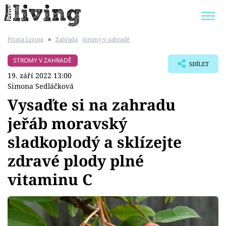
Prima Living
■
Zahrada
Stromy v zahradě
Trendy:
JAK UŠETŘIT
POKOJOVÉ KVĚTINY
STROMY V ZAHRADĚ
SDÍLET
BYDLENÍ SLAVNÝCH
ZAHRADA
19. září 2022 13:00
Simona Sedláčková
Vysaďte si na zahradu
jeřáb moravský
Témata
sladkoplodý a sklízejte
Bydlení
zdravé plody plné
vitaminu C
Zahrada
Design