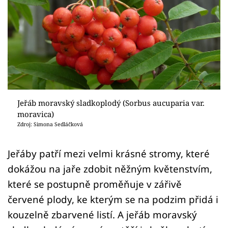
Sledujte prima+
Přihlášení
Sledujte nás
Jeřáb moravský sladkoplodý (Sorbus aucuparia var.
moravica)
Zdroj: Simona Sedláčková
Jeřáby patří mezi velmi krásné stromy, které
dokážou na jaře zdobit něžným květenstvím,
které se postupně proměňuje v zářivě
červené plody, ke kterým se na podzim přidá i
kouzelně zbarvené listí. A jeřáb moravský