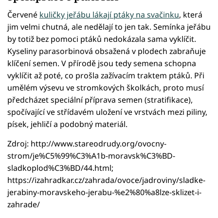
Červené
kuličky jeřábu lákají ptáky na svačinku
, která
jim velmi chutná, ale nedělají to jen tak. Semínka jeřábu
by totiž bez pomoci ptáků nedokázala sama vyklíčit.
Kyseliny parasorbinová obsažená v plodech zabraňuje
klíčení semen. V přírodě jsou tedy semena schopna
vyklíčit až poté, co prošla zažívacím traktem ptáků. Při
umělém výsevu ve stromkových školkách, proto musí
předcházet speciální příprava semen (stratifikace),
spočívající ve střídavém uložení ve vrstvách mezi piliny,
písek, jehličí a podobný materiál.
Zdroj: http://www.stareodrudy.org/ovocny-
strom/je%C5%99%C3%A1b-moravsk%C3%BD-
sladkoplod%C3%BD/44.html;
https://izahradkar.cz/zahrada/ovoce/jadroviny/sladke-
jerabiny-moravskeho-jerabu-%e2%80%a8lze-sklizet-i-
zahrade/