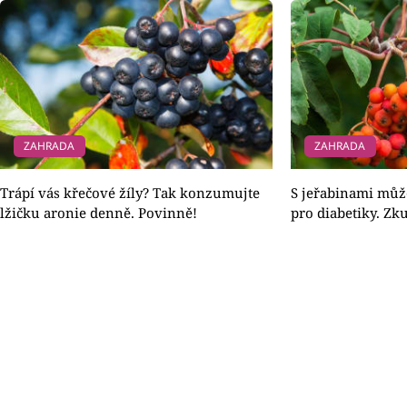
ZAHRADA
ZAHRADA
Trápí vás křečové žíly? Tak konzumujte
S jeřabinami může
lžičku aronie denně. Povinně!
pro diabetiky. Zk