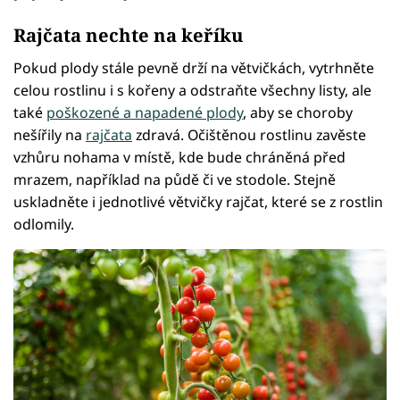
Rajčata nechte na keříku
Pokud plody stále pevně drží na větvičkách, vytrhněte
celou rostlinu i s kořeny a odstraňte všechny listy, ale
také
poškozené a napadené plody
, aby se choroby
nešířily na
rajčata
zdravá. Očištěnou rostlinu zavěste
vzhůru nohama v místě, kde bude chráněná před
mrazem, například na půdě či ve stodole. Stejně
uskladněte i jednotlivé větvičky rajčat, které se z rostlin
odlomily.