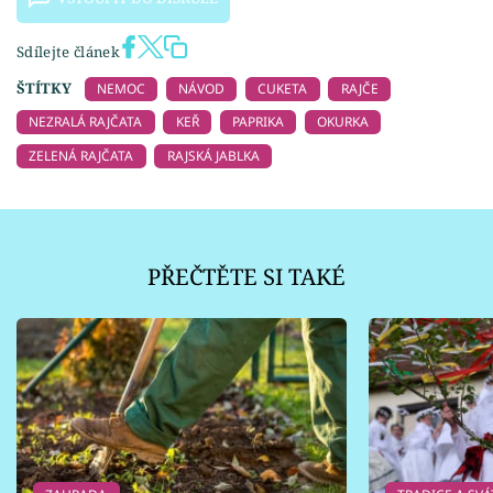
Sdílejte článek
ŠTÍTKY
NEMOC
NÁVOD
CUKETA
RAJČE
NEZRALÁ RAJČATA
KEŘ
PAPRIKA
OKURKA
ZELENÁ RAJČATA
RAJSKÁ JABLKA
PŘEČTĚTE SI TAKÉ