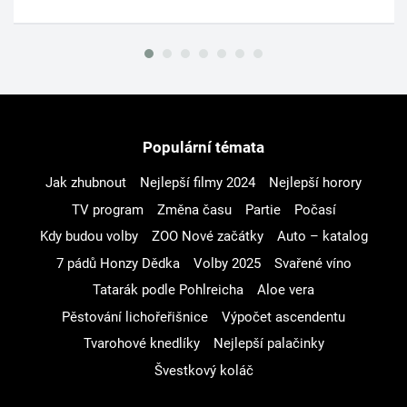
Populární témata
Jak zhubnout
Nejlepší filmy 2024
Nejlepší horory
TV program
Změna času
Partie
Počasí
Kdy budou volby
ZOO Nové začátky
Auto – katalog
7 pádů Honzy Dědka
Volby 2025
Svařené víno
Tatarák podle Pohlreicha
Aloe vera
Pěstování lichořeřišnice
Výpočet ascendentu
Tvarohové knedlíky
Nejlepší palačinky
Švestkový koláč