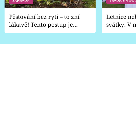
ZAHRADA
TRADICE A SVÁ
Pěstování bez rytí – to zní
Letnice ne
lákavě! Tento postup je
svátky: V n
vhodný jen pro některé
pondělí z
zahrady