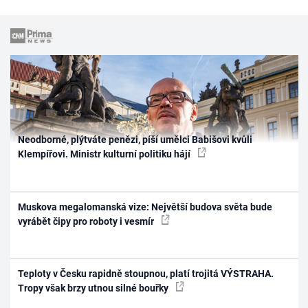
Neodborné, plýtváte penězi, píší umělci Babišovi kvůli
Klempířovi. Ministr kulturní politiku hájí
Muskova megalomanská vize: Největší budova světa bude
vyrábět čipy pro roboty i vesmír
Teploty v Česku rapidně stoupnou, platí trojitá VÝSTRAHA.
Tropy však brzy utnou silné bouřky