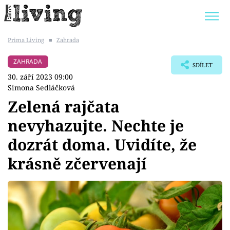
Prima Living
■
Zahrada
Trendy:
JAK UŠETŘIT
POKOJOVÉ KVĚTINY
ZAHRADA
SDÍLET
BYDLENÍ SLAVNÝCH
ZAHRADA
30. září 2023 09:00
Simona Sedláčková
Zelená rajčata
nevyhazujte. Nechte je
Témata
dozrát doma. Uvidíte, že
Bydlení
krásně zčervenají
Zahrada
Design