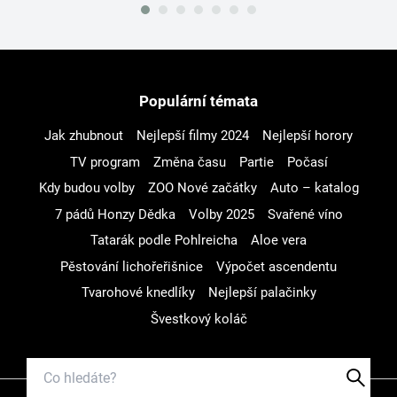
Populární témata
Jak zhubnout
Nejlepší filmy 2024
Nejlepší horory
TV program
Změna času
Partie
Počasí
Kdy budou volby
ZOO Nové začátky
Auto – katalog
7 pádů Honzy Dědka
Volby 2025
Svařené víno
Tatarák podle Pohlreicha
Aloe vera
Pěstování lichořeřišnice
Výpočet ascendentu
Tvarohové knedlíky
Nejlepší palačinky
Švestkový koláč