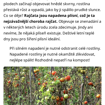
plodech začínají objevovat hnědé skvrny, rostlina
přestává růst a vypadá, jako by ji spálilo prudké slunce.
Co se děje?
Rajčata jsou napadena plísní, což je ta
nejzávažnější choroba rajčat.
Objevuje se znenadání a
v některých letech úrodu zcela zdecimuje. Jindy ani
nevíme, že nějaká plíseň existuje. Deštivé letní teplé
dny jsou pro šíření plísní ideální.
Při silném napadení je nutné odstranit celé rostliny.
Napadené rostliny je nutné okamžitě zlikvidovat,
nejlépe spálit! Rozhodně nepatří na kompost!