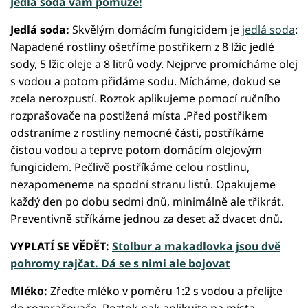
Jedlá soda vám pomůže!
Jedlá soda:
Skvělým domácím fungicidem je
jedlá soda
:
Napadené rostliny ošetříme postřikem z 8 lžic jedlé
sody, 5 lžic oleje a 8 litrů vody. Nejprve promícháme olej
s vodou a potom přidáme sodu. Mícháme, dokud se
zcela nerozpustí. Roztok aplikujeme pomocí ručního
rozprašovače na postižená místa .Před postřikem
odstraníme z rostliny nemocné části, postříkáme
čistou vodou a teprve potom domácím olejovým
fungicidem. Pečlivě postříkáme celou rostlinu,
nezapomeneme na spodní stranu listů. Opakujeme
každý den po dobu sedmi dnů, minimálně ale třikrát.
Preventivně stříkáme jednou za deset až dvacet dnů.
VYPLATÍ SE VĚDĚT:
Stolbur a makadlovka jsou dvě
pohromy rajčat. Dá se s nimi ale bojovat
Mléko:
Zřeďte mléko v poměru 1:2 s vodou a přelijte