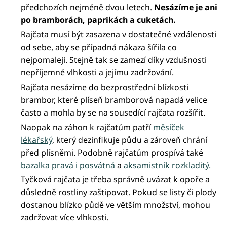
předchozích nejméně dvou letech.
Nesázíme je ani
po bramborách, paprikách a cuketách.
Rajčata musí být zasazena v dostatečné vzdálenosti
od sebe, aby se případná nákaza šířila co
nejpomaleji. Stejně tak se zamezí díky vzdušnosti
nepříjemné vlhkosti a jejímu zadržování.
Rajčata nesázíme do bezprostřední blízkosti
brambor, které plíseň bramborová napadá velice
často a mohla by se na sousedící rajčata rozšířit.
Naopak na záhon k rajčatům patří
měsíček
lékařský
, který dezinfikuje půdu a zároveň chrání
před plísněmi. Podobně rajčatům prospívá také
bazalka pravá i posvátná
a
aksamistník rozkladitý.
Tyčková rajčata je třeba správně uvázat k opoře a
důsledně rostliny zaštipovat. Pokud se listy či plody
dostanou blízko půdě ve větším množství, mohou
zadržovat více vlhkosti.