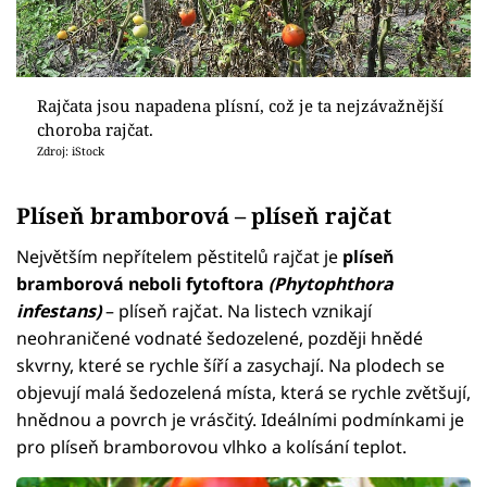
Rajčata jsou napadena plísní, což je ta nejzávažnější
choroba rajčat.
Zdroj: iStock
Plíseň bramborová – plíseň rajčat
Největším nepřítelem pěstitelů rajčat je
plíseň
bramborová neboli fytoftora
(Phytophthora
infestans)
– plíseň rajčat. Na listech vznikají
neohraničené vodnaté šedozelené, později hnědé
skvrny, které se rychle šíří a zasychají. Na plodech se
objevují malá šedozelená místa, která se rychle zvětšují,
hnědnou a povrch je vrásčitý. Ideálními podmínkami je
pro plíseň bramborovou vlhko a kolísání teplot.