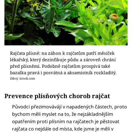
Rajčata plísně: na záhon k rajčatům patří měsíček
lékařský, který dezinfikuje půdu a zároveň chrání
před plísněmi. Podobně rajčatům prospívá také
bazalka pravá i posvátná a aksamistník rozkladitý.
Zdroj: istock.com
Prevence plísňových chorob rajčat
Původci přezimovávájí v napadených částech, proto
bychom měli myslet na to, že nejzákladnějším
opatřením proti plísním na rajčatech je pěstovat
rajčata co nejdále od místa, kde jsme je měli v