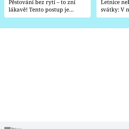
Pěstování bez rytí – to zní
Letnice ne
lákavě! Tento postup je
svátky: V n
vhodný jen pro některé
pondělí z
zahrady