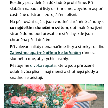
Rostliny pravidelně a důkladně prohlížíme. Při
slabším napadení listy ustřihneme, abychom aspoň
částečně odstranili zdroj šíření plísní.
Na pěstování rajčat jsou vhodné chráněné záhony s
co nejdelším slunečním svitem
, optimálně na jižní
straně domu pod přesahem střechy, kde jsou
chráněna před deštěm.
Při zalévání nikdy nenamáčíme listy a stonky rostlin.
Zaléváme opatrně přímo ke kořenům
ráno za
slunného dne, aby rychle oschly.
Pěstujeme
divoká rajčata
, která jsou přirozeně
odolná vůči plísni, mají menší a chutnější plody a
snadno se pěstují.