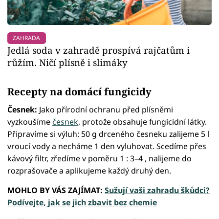
ZAHRADA
Jedlá soda v zahradě prospívá rajčatům i
růžím. Ničí plísně i slimáky
Recepty na domácí fungicidy
Česnek:
Jako přírodní ochranu před plísněmi
vyzkoušíme
česnek
, protože obsahuje fungicidní látky.
Připravíme si výluh: 50 g drceného česneku zalijeme 5 l
vroucí vody a necháme 1 den vyluhovat. Scedíme přes
kávový filtr, zředíme v poměru 1 : 3–4 , nalijeme do
rozprašovače a aplikujeme každý druhý den.
MOHLO BY VÁS ZAJÍMAT:
Sužují vaši zahradu škůdci?
Podívejte, jak se jich zbavit bez chemie