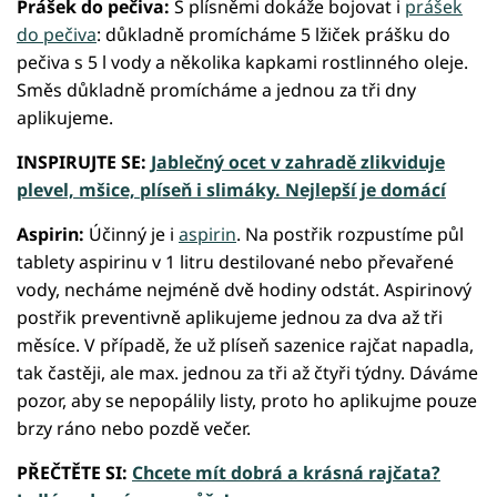
Prášek do pečiva:
S plísněmi dokáže bojovat i
prášek
do pečiva
: důkladně promícháme 5 lžiček prášku do
pečiva s 5 l vody a několika kapkami rostlinného oleje.
Směs důkladně promícháme a jednou za tři dny
aplikujeme.
INSPIRUJTE SE:
Jablečný ocet v zahradě zlikviduje
plevel, mšice, plíseň i slimáky. Nejlepší je domácí
Aspirin:
Účinný je i
aspirin
. Na postřik rozpustíme půl
tablety aspirinu v 1 litru destilované nebo převařené
vody, necháme nejméně dvě hodiny odstát. Aspirinový
postřik preventivně aplikujeme jednou za dva až tři
měsíce. V případě, že už plíseň sazenice rajčat napadla,
tak častěji, ale max. jednou za tři až čtyři týdny. Dáváme
pozor, aby se nepopálily listy, proto ho aplikujme pouze
brzy ráno nebo pozdě večer.
PŘEČTĚTE SI:
Chcete mít dobrá a krásná rajčata?