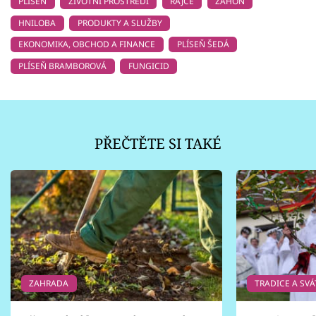
PLÍSEŇ
ŽIVOTNÍ PROSTŘEDÍ
RAJČE
ZÁHON
HNILOBA
PRODUKTY A SLUŽBY
EKONOMIKA, OBCHOD A FINANCE
PLÍSEŇ ŠEDÁ
PLÍSEŇ BRAMBOROVÁ
FUNGICID
PŘEČTĚTE SI TAKÉ
ZAHRADA
TRADICE A SVÁ