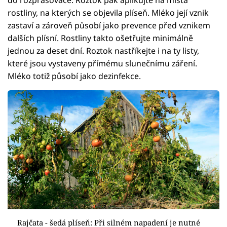
do rozprašovače. Roztok pak aplikujte na místa
rostliny, na kterých se objevila plíseň. Mléko její vznik
zastaví a zároveň působí jako prevence před vznikem
dalších plísní. Rostliny takto ošetřujte minimálně
jednou za deset dní. Roztok nastříkejte i na ty listy,
které jsou vystaveny přímému slunečnímu záření.
Mléko totiž působí jako dezinfekce.
Rajčata - šedá plíseň: Při silném napadení je nutné