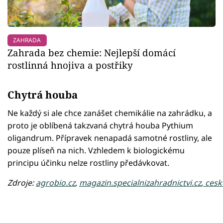
ZAHRADA
Zahrada bez chemie: Nejlepší domácí
rostlinná hnojiva a postřiky
Chytrá houba
Ne každý si ale chce zanášet chemikálie na zahrádku, a
proto je oblíbená takzvaná chytrá houba Pythium
oligandrum. Přípravek nenapadá samotné rostliny, ale
pouze plíseň na nich. Vzhledem k biologickému
principu účinku nelze rostliny předávkovat.
Zdroje:
agrobio.cz
,
magazin.specialnizahradnictvi.cz
,
cesk