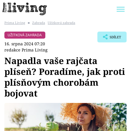
Prima Living
■
Zahrada
Užitková zahrada
Trendy:
JAK UŠETŘIT
POKOJOVÉ KVĚTINY
UŽITKOVÁ ZAHRADA
SDÍLET
BYDLENÍ SLAVNÝCH
ZAHRADA
16. srpna 2024 07:20
redakce Prima Living
Napadla vaše rajčata
plíseň? Poradíme, jak proti
Témata
plísňovým chorobám
Bydlení
bojovat
Zahrada
Design