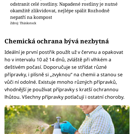
odstranit celé rostliny. Napadené rostliny je nutné
okamžitě zlikvidovat, nejlépe spálit Rozhodně
nepatří na kompost
Zdroj: Thinkstock
Chemická ochrana bývá nezbytná
Ideální je první postřik použít už v červnu a opakovat
ho v intervalu 10 až 14 dnů, zvláště při vlhkém a
deštivém počasí. Doporučuje se střídat různé
přípravky, i plísně si „zvyknou“ na chemii a stanou se
vůči ní odolné. Existuje mnoho různých přípravků,
vhodnější je používat přípravky s kratší ochrannou
lhůtou. Všechny přípravky potlačují i ostatní choroby.