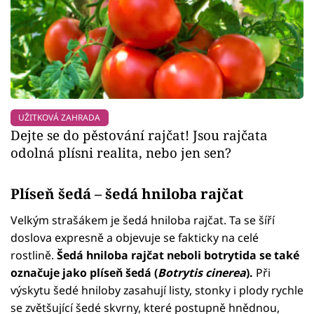
UŽITKOVÁ ZAHRADA
Dejte se do pěstování rajčat! Jsou rajčata
odolná plísni realita, nebo jen sen?
Plíseň šedá – šedá hniloba rajčat
Velkým strašákem je šedá hniloba rajčat. Ta se šíří
doslova expresně a objevuje se fakticky na celé
rostlině.
Šedá hniloba rajčat neboli botrytida se také
označuje jako plíseň šedá (
Botrytis cinerea
).
Při
výskytu šedé hniloby zasahují listy, stonky i plody rychle
se zvětšující šedé skvrny, které postupně hnědnou,