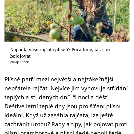
Sledujte prima+
Přihlášení
Sledujte nás
Napadla vaše rajčata plíseň? Poradíme, jak s ní
bojojovat
Zdroj: iStock
Plísně patří mezi největší a nejzákeřnější
nepřátele rajčat. Nejvíce jim vyhovuje střídání
teplých a studených dnů či nocí a déšť.
Deštivé letní teplé dny jsou pro šíření plísní
ideální. Když už zasáhla rajčata, lze ještě
zachránit úrodu? Rady a tipy, jak bojovat proti
plísni bramborové a plísni šedé neboli šedé