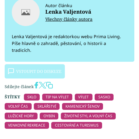
Autor článku
Lenka Valjentová
Všechny články autora
Lenka Valjentová je redaktorkou webu Prima Living.
Píše hlavně o zahradě, pěstování, o historii a
tradicích.
VSTOUPIT DO DISKUZE
Sdílejte článek
ŠTÍTKY
SKLO
TIP NA VÝLET
VÝLET
SASKO
VOLNÝ ČAS
SKLÁŘSTVÍ
KAMENICKÝ ŠENOV
LUŽICKÉ HORY
OYBIN
ŽIVOTNÍ STYL A VOLNÝ ČAS
VENKOVNÍ REKREACE
CESTOVÁNÍ A TURISMUS