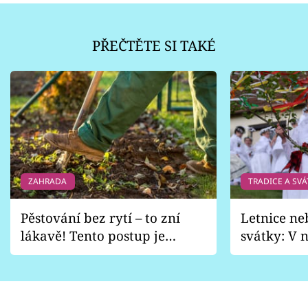
PŘEČTĚTE SI TAKÉ
ZAHRADA
TRADICE A SVÁ
Pěstování bez rytí – to zní
Letnice ne
lákavě! Tento postup je
svátky: V n
vhodný jen pro některé
pondělí z
zahrady