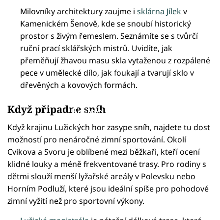
Milovníky architektury zaujme i
sklárna Jílek
v
Kamenickém Šenově, kde se snoubí historický
prostor s živým řemeslem. Seznámíte se s tvůrčí
ruční prací sklářských mistrů. Uvidíte, jak
přeměňují žhavou masu skla vytaženou z rozpálené
pece v umělecké dílo, jak foukají a tvarují sklo v
dřevěných a kovových formách.
Když připadne sníh
Failed to fetch
Když krajinu Lužických hor zasype sníh, najdete tu dost
možností pro nenáročné zimní sportování. Okolí
Cvikova a Svoru je oblíbené mezi běžkaři, kteří ocení
klidné louky a méně frekventované trasy. Pro rodiny s
dětmi slouží menší lyžařské areály v Polevsku nebo
Horním Podluží, které jsou ideální spíše pro pohodové
zimní vyžití než pro sportovní výkony.