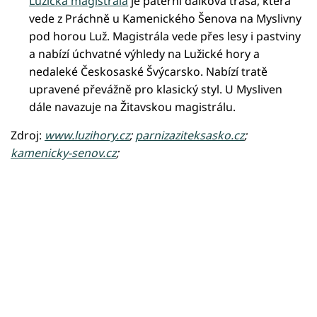
Lužická magistrála
je páteřní dálková trasa, která
vede z Práchně u Kamenického Šenova na Myslivny
pod horou Luž. Magistrála vede přes lesy i pastviny
a nabízí úchvatné výhledy na Lužické hory a
nedaleké Českosaské Švýcarsko. Nabízí tratě
upravené převážně pro klasický styl. U Mysliven
dále navazuje na Žitavskou magistrálu.
Zdroj:
www.luzihory.cz
;
parnizaziteksasko.cz
;
kamenicky-senov.cz
;