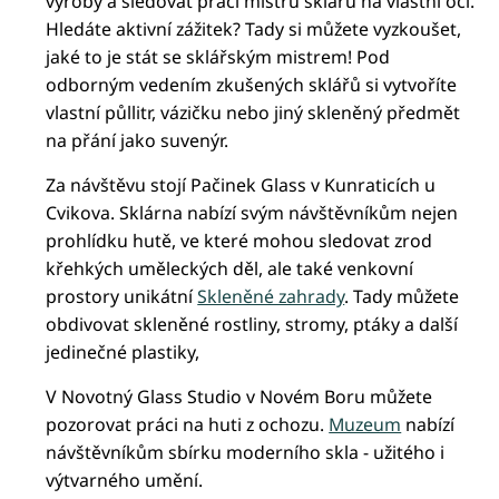
výroby a sledovat práci mistrů sklářů na vlastní oči.
Hledáte aktivní zážitek? Tady si můžete vyzkoušet,
jaké to je stát se sklářským mistrem! Pod
odborným vedením zkušených sklářů si vytvoříte
vlastní půllitr, vázičku nebo jiný skleněný předmět
na přání jako suvenýr.
Za návštěvu stojí Pačinek Glass v Kunraticích u
Cvikova. Sklárna nabízí svým návštěvníkům nejen
prohlídku hutě, ve které mohou sledovat zrod
křehkých uměleckých děl, ale také venkovní
prostory unikátní
Skleněné zahrady
. Tady můžete
obdivovat skleněné rostliny, stromy, ptáky a další
jedinečné plastiky,
V Novotný Glass Studio v Novém Boru můžete
pozorovat práci na huti z ochozu.
Muzeum
nabízí
návštěvníkům sbírku moderního skla - užitého i
výtvarného umění.