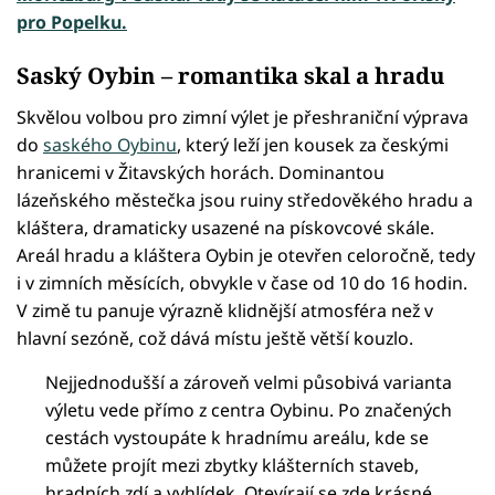
pro Popelku.
Saský Oybin – romantika skal a hradu
Skvělou volbou pro zimní výlet je přeshraniční výprava
do
saského Oybinu
, který leží jen kousek za českými
hranicemi v Žitavských horách. Dominantou
lázeňského městečka jsou ruiny středověkého hradu a
kláštera, dramaticky usazené na pískovcové skále.
Areál hradu a kláštera Oybin je otevřen celoročně, tedy
i v zimních měsících, obvykle v čase od 10 do 16 hodin.
V zimě tu panuje výrazně klidnější atmosféra než v
hlavní sezóně, což dává místu ještě větší kouzlo.
Nejjednodušší a zároveň velmi působivá varianta
výletu vede přímo z centra Oybinu. Po značených
cestách vystoupáte k hradnímu areálu, kde se
můžete projít mezi zbytky klášterních staveb,
hradních zdí a vyhlídek. Otevírají se zde krásné