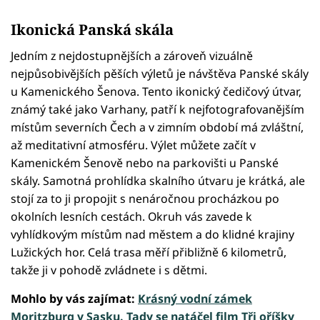
Ikonická Panská skála
Jedním z nejdostupnějších a zároveň vizuálně
nejpůsobivějších pěších výletů je návštěva Panské skály
u Kamenického Šenova. Tento ikonický čedičový útvar,
známý také jako Varhany, patří k nejfotografovanějším
místům severních Čech a v zimním období má zvláštní,
až meditativní atmosféru. Výlet můžete začít v
Kamenickém Šenově nebo na parkovišti u Panské
skály. Samotná prohlídka skalního útvaru je krátká, ale
stojí za to ji propojit s nenáročnou procházkou po
okolních lesních cestách. Okruh vás zavede k
vyhlídkovým místům nad městem a do klidné krajiny
Lužických hor. Celá trasa měří přibližně 6 kilometrů,
takže ji v pohodě zvládnete i s dětmi.
Mohlo by vás zajímat:
Krásný vodní zámek
Moritzburg v Sasku. Tady se natáčel film Tři oříšky