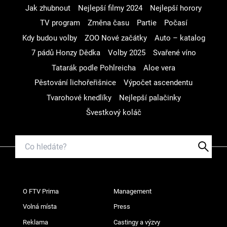
Jak zhubnout
Nejlepší filmy 2024
Nejlepší horory
TV program
Změna času
Partie
Počasí
Kdy budou volby
ZOO Nové začátky
Auto – katalog
7 pádů Honzy Dědka
Volby 2025
Svařené víno
Tatarák podle Pohlreicha
Aloe vera
Pěstování lichořeřišnice
Výpočet ascendentu
Tvarohové knedlíky
Nejlepší palačinky
Švestkový koláč
O FTV Prima
Management
Volná místa
Press
Reklama
Castingy a výzvy