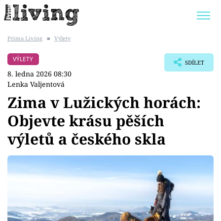
Prima Living
■
Výlety
Trendy:
JAK UŠETŘIT
POKOJOVÉ KVĚTINY
VÝLETY
SDÍLET
BYDLENÍ SLAVNÝCH
ZAHRADA
8. ledna 2026 08:30
Lenka Valjentová
Zima v Lužických horách:
Objevte krásu pěších
Témata
výletů a českého skla
Bydlení
Zahrada
Design