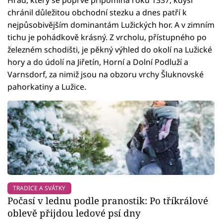
chránil důležitou obchodní stezku a dnes patří k
nejpůsobivějším dominantám Lužických hor. A v zimním
tichu je pohádkově krásný. Z vrcholu, přístupného po
železném schodišti, je pěkný výhled do okolí na Lužické
hory a do údolí na Jiřetín, Horní a Dolní Podluží a
Varnsdorf, za nimiž jsou na obzoru vrchy Šluknovské
pahorkatiny a Lužice.
TRADICE A SVÁTKY
Počasí v lednu podle pranostik: Po tříkrálové
oblevě přijdou ledové psí dny