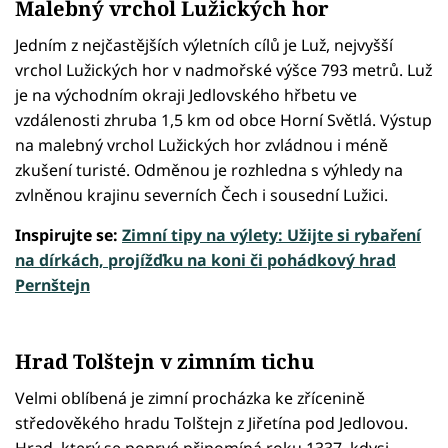
Malebný vrchol Lužických hor
Jedním z nejčastějších výletních cílů je Luž, nejvyšší
vrchol Lužických hor v nadmořské výšce 793 metrů. Luž
je na východním okraji Jedlovského hřbetu ve
vzdálenosti zhruba 1,5 km od obce Horní Světlá. Výstup
na malebný vrchol Lužických hor zvládnou i méně
zkušení turisté. Odměnou je rozhledna s výhledy na
zvlněnou krajinu severních Čech i sousední Lužici.
Inspirujte se:
Zimní tipy na výlety: Užijte si rybaření
na dírkách, projížďku na koni či pohádkový hrad
Pernštejn
Hrad Tolštejn v zimním tichu
Velmi oblíbená je zimní procházka ke zřícenině
středověkého hradu Tolštejn z Jiřetína pod Jedlovou.
Hrad, který se poprvé připomíná roku 1337, kdysi