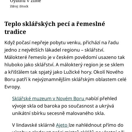
Oybinu v zimě
Zdroj: iStock
Teplo sklářských pecí a řemeslné
tradice
Když počasí nepřeje pobytu venku, přichází na řadu
jedno z největších lákadel regionu – sklářství.
Málokteré řemeslo je v českém povědomí usazeno tak
hluboko jako sklářství. A málokterý region je se sklem
a křišťálem tak spjatý jako Lužické hory. Okolí Nového
Boru patří k nejvýznamnějším sklářským oblastem celé
Evropy.
Sklářské muzeum v Novém Boru
nabízí přehled
vývoje skla od baroka po současnost a ukrývá
unikátní sbírku secesně malovaného skla.
V lindavské sklárně
Ajeto
lze nahlédnout přímo do