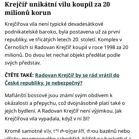
Krejčíř unikátní vilu koupil za 20
milionů korun
Krejčířova vila není typické devadesátkové
podnikatelské baroko, byla postavena už za první
republiky, ve třicátých letech 20. století. Komplex v
Černoších si Radovan Krejčíř koupil v roce 1998 za 20
milionů. Do dvou let nechal objekt předělat podle
svých představ.
ČTĚTE TAKÉ:
Radovan Krejčíř by se rád vrátil do
České republiky. Je nebezpečný?
Mafiánští bossové jsou známí svým obdivem k
okázalosti a přepychu, což dvojnásobně platí také o
jejich bydlení. A Radovan Krejčíř není výjimkou. Jak
Krejčířova vila vypadala, když v ní žil?
Kromě samotné vily, tří dvojgaráží, dvou bazénů nebo
Failed to fetch
vířivky, mramorového schodiště, hřiště na basketbal a