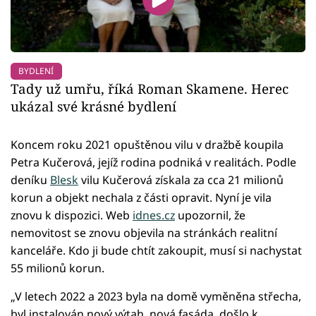
BYDLENÍ
Tady už umřu, říká Roman Skamene. Herec
ukázal své krásné bydlení
Koncem roku 2021 opuštěnou vilu v dražbě koupila
Petra Kučerová, jejíž rodina podniká v realitách. Podle
deníku
Blesk
vilu Kučerová získala za cca 21 milionů
korun a objekt nechala z části opravit. Nyní je vila
znovu k dispozici. Web
idnes.cz
upozornil, že
nemovitost se znovu objevila na stránkách realitní
kanceláře. Kdo ji bude chtít zakoupit, musí si nachystat
55 milionů korun.
„V letech 2022 a 2023 byla na domě vyměněna střecha,
byl instalován nový výtah, nová fasáda, došlo k