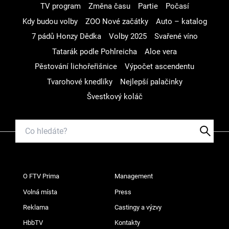
TV program
Změna času
Partie
Počasí
Kdy budou volby
ZOO Nové začátky
Auto – katalog
7 pádů Honzy Dědka
Volby 2025
Svařené víno
Tatarák podle Pohlreicha
Aloe vera
Pěstování lichořeřišnice
Výpočet ascendentu
Tvarohové knedlíky
Nejlepší palačinky
Švestkový koláč
O FTV Prima
Management
Volná místa
Press
Reklama
Castingy a výzvy
HbbTV
Kontakty