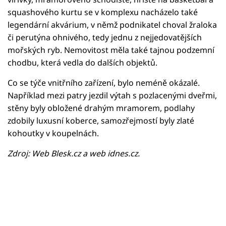
squashového kurtu se v komplexu nacházelo také
legendární akvárium, v němž podnikatel choval žraloka
či perutýna ohnivého, tedy jednu z nejjedovatějších
mořských ryb. Nemovitost měla také tajnou podzemní
chodbu, která vedla do dalších objektů.
Co se týče vnitřního zařízení, bylo neméně okázalé.
Například mezi patry jezdil výtah s pozlacenými dveřmi,
stěny byly obložené drahým mramorem, podlahy
zdobily luxusní koberce, samozřejmostí byly zlaté
kohoutky v koupelnách.
Zdroj: Web Blesk.cz a web idnes.cz.