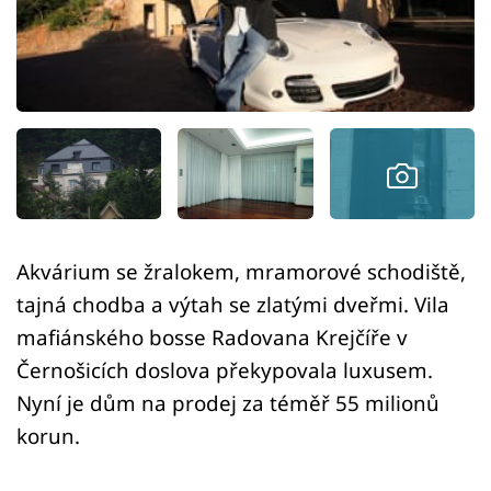
Sledujte prima+
Přihlášení
Sledujte nás
Akvárium se žralokem, mramorové schodiště,
tajná chodba a výtah se zlatými dveřmi. Vila
mafiánského bosse Radovana Krejčíře v
Černošicích doslova překypovala luxusem.
Nyní je dům na prodej za téměř 55 milionů
korun.