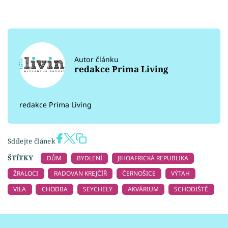
Autor článku
redakce Prima Living
redakce Prima Living
Sdílejte článek
ŠTÍTKY
DŮM
BYDLENÍ
JIHOAFRICKÁ REPUBLIKA
ŽRALOCI
RADOVAN KREJČÍŘ
ČERNOŠICE
VÝTAH
VILA
CHODBA
SEYCHELY
AKVÁRIUM
SCHODIŠTĚ