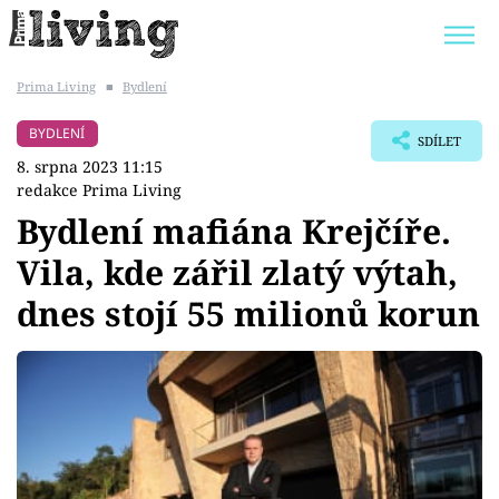
Prima Living
■
Bydlení
Trendy:
JAK UŠETŘIT
POKOJOVÉ KVĚTINY
BYDLENÍ
SDÍLET
BYDLENÍ SLAVNÝCH
ZAHRADA
8. srpna 2023 11:15
redakce Prima Living
Bydlení mafiána Krejčíře.
Vila, kde zářil zlatý výtah,
Témata
dnes stojí 55 milionů korun
Bydlení
Zahrada
Design