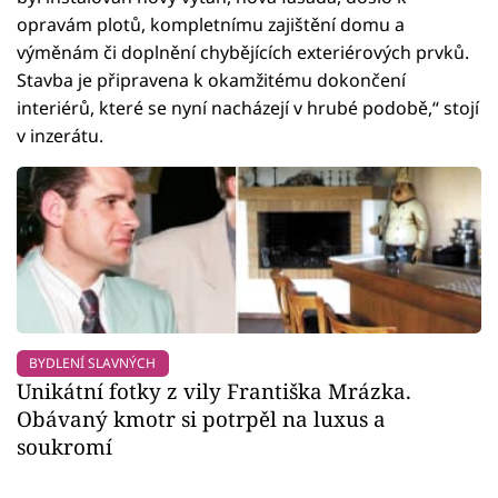
opravám plotů, kompletnímu zajištění domu a
výměnám či doplnění chybějících exteriérových prvků.
Stavba je připravena k okamžitému dokončení
interiérů, které se nyní nacházejí v hrubé podobě,“ stojí
v inzerátu.
BYDLENÍ SLAVNÝCH
Unikátní fotky z vily Františka Mrázka.
Obávaný kmotr si potrpěl na luxus a
soukromí