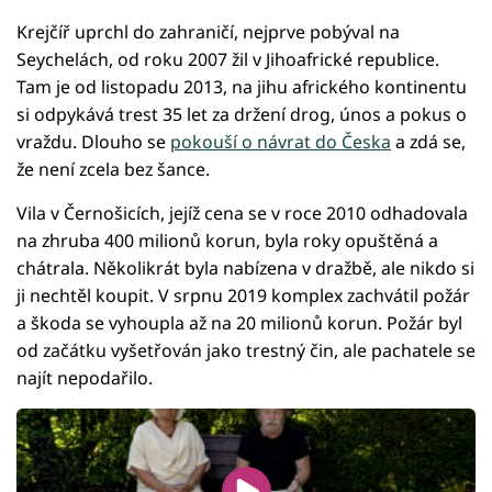
Krejčíř uprchl do zahraničí, nejprve pobýval na
Seychelách, od roku 2007 žil v Jihoafrické republice.
Tam je od listopadu 2013, na jihu afrického kontinentu
si odpykává trest 35 let za držení drog, únos a pokus o
vraždu. Dlouho se
pokouší o návrat do Česka
a zdá se,
že není zcela bez šance.
Vila v Černošicích, jejíž cena se v roce 2010 odhadovala
na zhruba 400 milionů korun, byla roky opuštěná a
chátrala. Několikrát byla nabízena v dražbě, ale nikdo si
ji nechtěl koupit. V srpnu 2019 komplex zachvátil požár
a škoda se vyhoupla až na 20 milionů korun. Požár byl
od začátku vyšetřován jako trestný čin, ale pachatele se
najít nepodařilo.