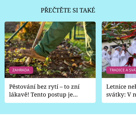
PŘEČTĚTE SI TAKÉ
ZAHRADA
TRADICE A SVÁ
Pěstování bez rytí – to zní
Letnice ne
lákavě! Tento postup je
svátky: V n
vhodný jen pro některé
pondělí z
zahrady