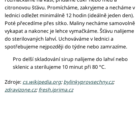
citronovou šťávu. Promícháme, zakryjeme a necháme v
lednici odležet minimálně 12 hodin (ideálně jeden den).
Poté přecedíme přes sítko. Maliny necháme samovolně
vykapat a nakonec je lehce vymačkáme. Šťávu nalijeme
do sterilovaných lahví. Uchováváme v lednici a
spotřebujeme nejpozději do týdne nebo zamrazíme.
Pro delší skladování sirup nalijeme do lahví nebo
sklenic a sterilujeme 10 minut při 80 °C.
Zdroje:
cs.wikipedia.org
;
bylinkyprovsechny.cz
;
zdravizone.cz
;
fresh.iprima.cz