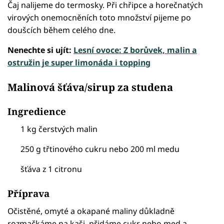
Čaj nalijeme do termosky. Při chřipce a horečnatých
virových onemocněních toto množství pijeme po
doušcích během celého dne.
Nenechte si ujít:
Lesní ovoce: Z borůvek, malin a
ostružin je super limonáda i topping
Malinová šťáva/sirup za studena
Ingredience
1 kg čerstvých malin
250 g třtinového cukru nebo 200 ml medu
šťáva z 1 citronu
Příprava
Očistěné, omyté a okapané maliny důkladně
rozmačkáme na kaši, přidáme cukr nebo med a