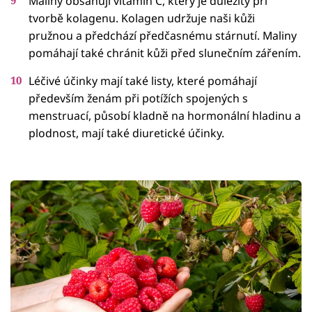
Maliny obsahují vitamin C, který je důležitý při
tvorbě kolagenu. Kolagen udržuje naši kůži
pružnou a předchází předčasnému stárnutí. Maliny
pomáhají také chránit kůži před slunečním zářením.
Léčivé účinky mají také listy, které pomáhají
především ženám při potížích spojených s
menstruací, působí kladně na hormonální hladinu a
plodnost, mají také diuretické účinky.