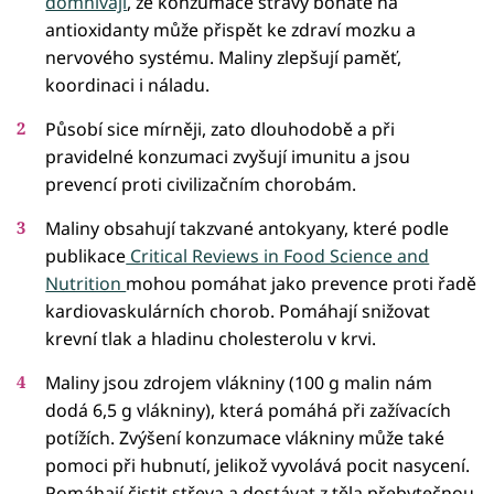
domnívají
, že konzumace stravy bohaté na
antioxidanty může přispět ke zdraví mozku a
nervového systému. Maliny zlepšují paměť,
koordinaci i náladu.
Působí sice mírněji, zato dlouhodobě a při
pravidelné konzumaci zvyšují imunitu a jsou
prevencí proti civilizačním chorobám.
Maliny obsahují takzvané antokyany, které podle
publikace
Critical Reviews in Food Science and
Nutrition
mohou pomáhat jako prevence proti řadě
kardiovaskulárních chorob. Pomáhají snižovat
krevní tlak a hladinu cholesterolu v krvi.
Maliny jsou zdrojem vlákniny (100 g malin nám
dodá 6,5 g vlákniny), která pomáhá při zažívacích
potížích. Zvýšení konzumace vlákniny může také
pomoci při hubnutí, jelikož vyvolává pocit nasycení.
Pomáhají čistit střeva a dostávat z těla přebytečnou