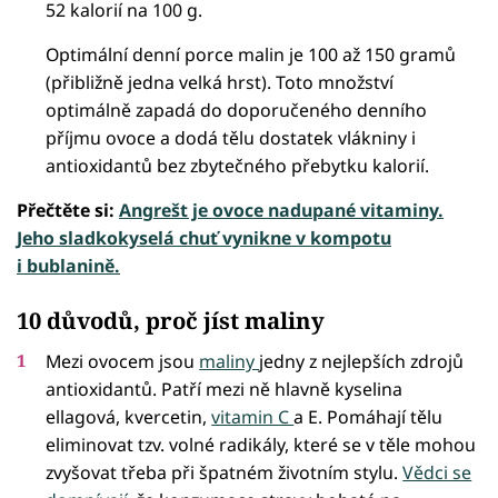
52 kalorií na 100 g.
Optimální denní porce malin je 100 až 150 gramů
(přibližně jedna velká hrst). Toto množství
optimálně zapadá do doporučeného denního
příjmu ovoce a dodá tělu dostatek vlákniny i
antioxidantů bez zbytečného přebytku kalorií.
Přečtěte si:
Angrešt je ovoce nadupané vitaminy.
Jeho sladkokyselá chuť vynikne v kompotu
i bublanině.
10 důvodů, proč jíst maliny
Mezi ovocem jsou
maliny
jedny z nejlepších zdrojů
antioxidantů. Patří mezi ně hlavně kyselina
ellagová, kvercetin,
vitamin C
a E. Pomáhají tělu
eliminovat tzv. volné radikály, které se v těle mohou
zvyšovat třeba při špatném životním stylu.
Vědci se