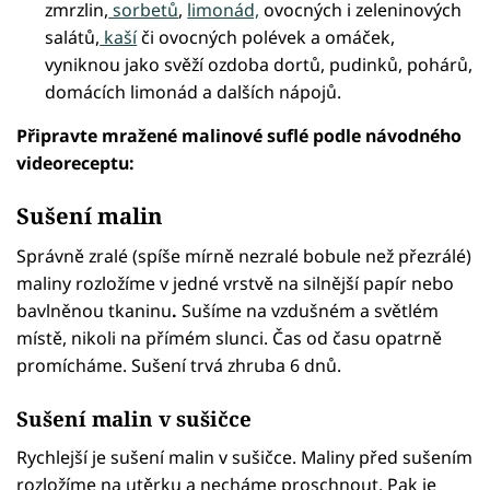
zmrzlin,
sorbetů
,
limonád,
ovocných i zeleninových
salátů,
kaší
či ovocných polévek a omáček,
vyniknou jako svěží ozdoba dortů, pudinků, pohárů,
domácích limonád a dalších nápojů.
Připravte mražené malinové suflé podle návodného
videoreceptu:
Failed to fetch
Sušení malin
Správně zralé (spíše mírně nezralé bobule než přezrálé)
maliny rozložíme v jedné vrstvě na silnější papír nebo
bavlněnou tkaninu
.
Sušíme na vzdušném a světlém
místě, nikoli na přímém slunci. Čas od času opatrně
promícháme. Sušení trvá zhruba 6 dnů.
Sušení malin v sušičce
Rychlejší je sušení malin v sušičce. Maliny před sušením
rozložíme na utěrku a necháme proschnout. Pak je