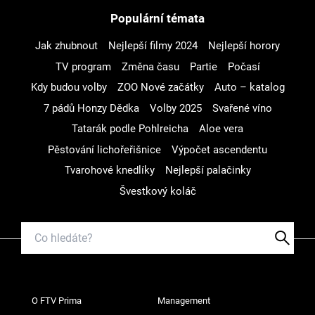
Populární témata
Jak zhubnout
Nejlepší filmy 2024
Nejlepší horory
TV program
Změna času
Partie
Počasí
Kdy budou volby
ZOO Nové začátky
Auto – katalog
7 pádů Honzy Dědka
Volby 2025
Svařené víno
Tatarák podle Pohlreicha
Aloe vera
Pěstování lichořeřišnice
Výpočet ascendentu
Tvarohové knedlíky
Nejlepší palačinky
Švestkový koláč
O FTV Prima
Management