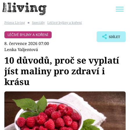
Prima Living
■
Speciály
Léčivé byliny a koření
Trendy:
JAK UŠETŘIT
POKOJOVÉ KVĚTINY
LÉČIVÉ BYLINY A KOŘENÍ
SDÍLET
BYDLENÍ SLAVNÝCH
ZAHRADA
8. července 2026 07:00
Lenka Valjentová
10 důvodů, proč se vyplatí
jíst maliny pro zdraví i
Témata
krásu
Bydlení
Zahrada
Design