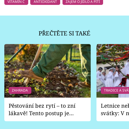
VITAMÍN C
ANTIOXIDANT
ZÁJEM O JÍDLO A PITÍ
PŘEČTĚTE SI TAKÉ
ZAHRADA
TRADICE A SVÁ
Pěstování bez rytí – to zní
Letnice ne
lákavě! Tento postup je
svátky: V n
vhodný jen pro některé
pondělí z
zahrady